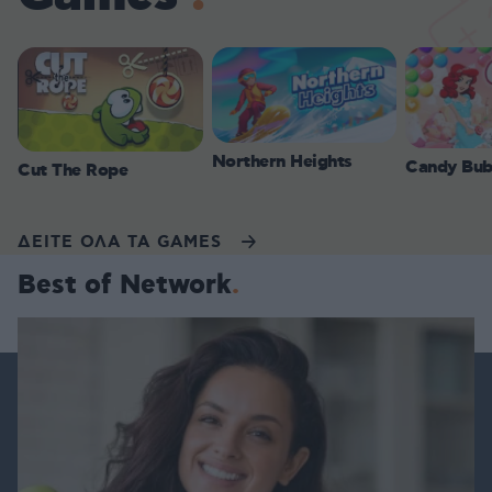
Northern Heights
Candy Bub
Cut The Rope
ΔΕΙΤΕ ΟΛΑ ΤΑ GAMES
Best of Network