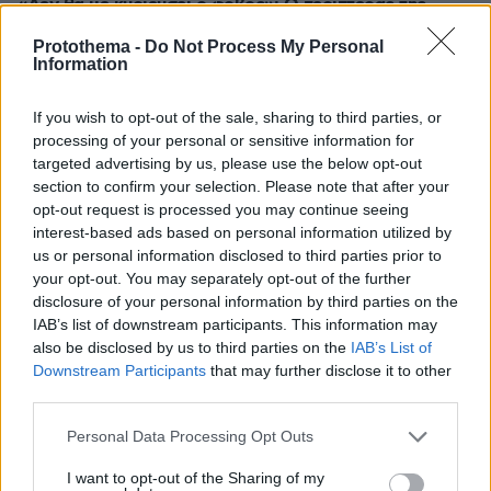
«Δεν θα με κυριεύσει ο φόβος»: Ο περιπτεράς της
Γαστούνης άνοιξε ξανά το κατάστημά του μετά τις
Protothema -
Do Not Process My Personal
επιθέσεις και τον εμπρησμό
Information
πριν 10 λεπτά
Εντοπίστηκε φυτεία με περισσότερα από 2.000
If you wish to opt-out of the sale, sharing to third parties, or
δενδρύλλια κάνναβης σε δύσβατη δασική περιοχή στην
processing of your personal or sensitive information for
Φθιώτιδα, δείτε βίντεο
targeted advertising by us, please use the below opt-out
πριν 11 λεπτά
section to confirm your selection. Please note that after your
Θυρεοειδής: Τι να τρώτε και τι να αποφεύγετε – Τα
opt-out request is processed you may continue seeing
τρόφιμα και τα συμπληρώματα που χρειάζονται προσοχή
interest-based ads based on personal information utilized by
us or personal information disclosed to third parties prior to
πριν 12 λεπτά
your opt-out. You may separately opt-out of the further
Ποιο είναι το αγαπημένο αυτοκίνητο του Κυριάκου
disclosure of your personal information by third parties on the
Μητσοτάκη
IAB’s list of downstream participants. This information may
πριν 12 λεπτά
also be disclosed by us to third parties on the
IAB’s List of
Συγκρίνουμε τα δύο πιο δημοφιλή ηλεκτρικά - Ποιο
Downstream Participants
that may further disclose it to other
κερδίζει τη μάχη;
third parties.
πριν 13 λεπτά
Please note that this website/app uses one or more Google
Personal Data Processing Opt Outs
Οι νέες Alfa Romeo που θα έρθουν μέσα στα επόμενα
services and may gather and store information including but
τέσσερα χρόνια
not limited to your visit or usage behaviour. You may click to
I want to opt-out of the Sharing of my