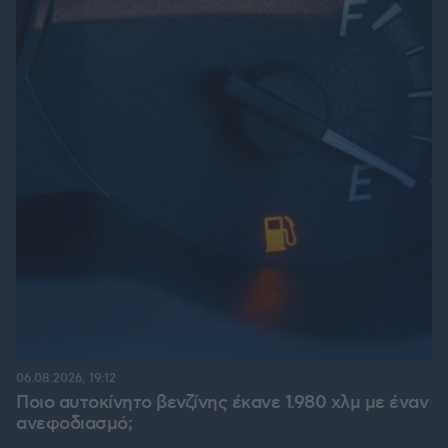
06.08.2026, 19:12
Ποιο αυτοκίνητο βενζίνης έκανε 1.980 χλμ με έναν
ανεφοδιασμό;