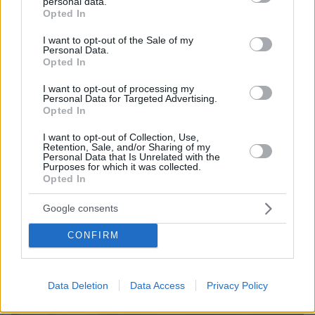
personal data.
grant or deny consent to Google and its third-party tags to
πριν 18 λεπτά
Opted In
ΕΛΣΤΑΤ: Στο 3,4% υποχώρησε ο πληθωρισμός τον
use your data for below specified purposes in below Google
Ιούλιο
consent section.
I want to opt-out of the Sale of my
Personal Data.
πριν 18 λεπτά
Opted In
Φωτιά στο Ρέθυμνο: Οι τέσσερις «ήρωες της
θάλασσας» που με τα σκάφη τους έσωσαν πάνω από
I want to opt-out of processing my
100 ανθρώπους
Personal Data for Targeted Advertising.
Opted In
πριν 20 λεπτά
Kanzlertausch το φθινόπωρο στη Γερμανία;
I want to opt-out of Collection, Use,
Retention, Sale, and/or Sharing of my
Παρασκηνιακές συζητήσεις για αντικατάσταση του
Personal Data that Is Unrelated with the
Μερτς μετά τις εκλογές του Σεπτεμβρίου
Purposes for which it was collected.
Opted In
ΔΕΙΤΕ ΟΛΕΣ ΤΙΣ ΕΙΔΗΣΕΙΣ
Google consents
CONFIRM
ΤΑ ΠΙΟ ΔΗΜΟΦΙΛΗ
Data Deletion
Data Access
Privacy Policy