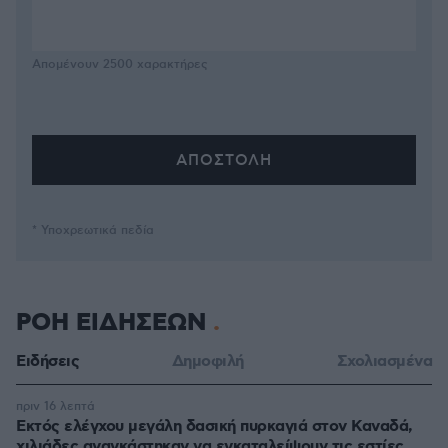
Απομένουν
2500
χαρακτήρες
* Υποχρεωτικά πεδία
ΡΟΗ ΕΙΔΗΣΕΩΝ
Ειδήσεις
Δημοφιλή
Σχολιασμένα
πριν 16 λεπτά
Εκτός ελέγχου μεγάλη δασική πυρκαγιά στον Καναδά,
χιλιάδες αναγκάστηκαν να εγκαταλείψουν τις εστίες