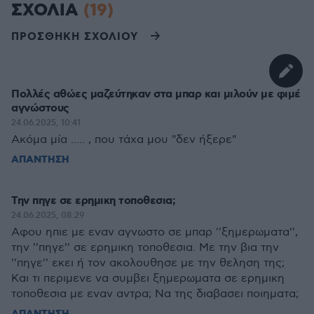
ΣΧΟΛΙΑ
(19)
ΠΡΟΣΘΗΚΗ ΣΧΟΛΙΟΥ
Πολλές αθώες μαζεύτηκαν στα μπαρ και μιλούν με φιμέ
αγνώστους
24.06.2025, 10:41
Ακόμα μία ..... , που τάχα μου "δεν ήξερε"
ΑΠΑΝΤΗΣΗ
Την πηγε σε ερημικη τοποθεσια;
24.06.2025, 08:29
Αφου ηπιε με εναν αγνωστο σε μπαρ ''ξημερωματα'',
την ''πηγε'' σε ερημικη τοποθεσια. Με την βια την
''πηγε'' εκει ή τον ακολουθησε με την θεληση της;
Και τι περιμενε να συμβει ξημερωματα σε ερημικη
τοποθεσια με εναν αντρα; Να της διαβασει ποιηματα;