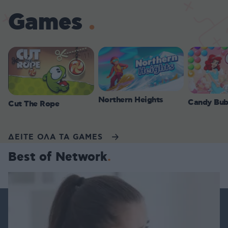
Games
Northern Heights
Candy Bub
Cut The Rope
ΔΕΙΤΕ ΟΛΑ ΤΑ GAMES
Best of Network