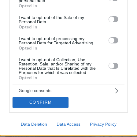
personal data.
grant or deny consent to Google and its third-party tags to
08.08.2026, 23:42
Opted In
use your data for below specified purposes in below Google
Χάος στη Βουλή του Κοσόβου: Βουλευτής της
consent section.
αντιπολίτευσης πέταξε αυγά στον πρωθυπουργό Άλμπιν
I want to opt-out of the Sale of my
Personal Data.
Κούρτι, δείτε βίντεο
Opted In
08.08.2026, 23:40
Διακοπές στο Λασίθι: Πόλεις με χαρακτήρα, χωριά με
I want to opt-out of processing my
Personal Data for Targeted Advertising.
ψυχή
Opted In
08.08.2026, 23:30
I want to opt-out of Collection, Use,
Μπορεί ένας σκύλος να διαισθανθεί ότι θα γίνει
Retention, Sale, and/or Sharing of my
σεισμός; Πώς επηρεάζει το σχήμα των αυτιών του
Personal Data that Is Unrelated with the
Purposes for which it was collected.
Opted In
ΔΕΙΤΕ ΟΛΕΣ ΤΙΣ ΕΙΔΗΣΕΙΣ
Google consents
CONFIRM
ΤΑ ΠΙΟ ΔΗΜΟΦΙΛΗ
Data Deletion
Data Access
Privacy Policy