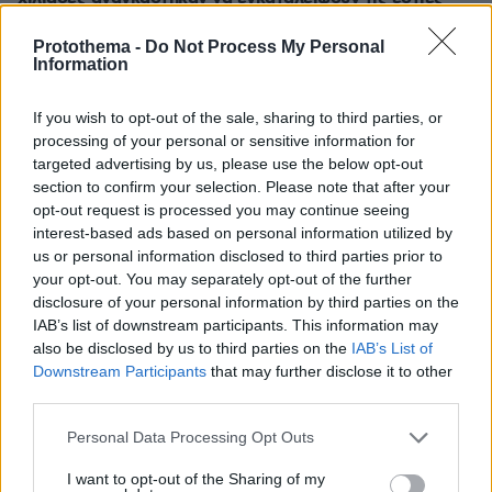
τους
Protothema -
Do Not Process My Personal
πριν 29 λεπτά
Information
Ποιοι μπορεί να είναι οι λόγοι που μια γάτα τινάζεται
στον ύπνο της
If you wish to opt-out of the sale, sharing to third parties, or
πριν 44 λεπτά
processing of your personal or sensitive information for
Πολύτεκνες οικογένειες: Μόλις 23.097 στην Ελλάδα –
targeted advertising by us, please use the below opt-out
Πόσες έχουν πάνω από 6 παιδιά
section to confirm your selection. Please note that after your
opt-out request is processed you may continue seeing
πριν μία ώρα
interest-based ads based on personal information utilized by
Δύο θάνατοι λουομένων το Σάββατο σε Λέσβο και
Σιθωνία
us or personal information disclosed to third parties prior to
your opt-out. You may separately opt-out of the further
πριν μία ώρα
disclosure of your personal information by third parties on the
Μαγειρεύουμε με αυγά: 7 συνταγές που …τα σπάνε
IAB’s list of downstream participants. This information may
also be disclosed by us to third parties on the
IAB’s List of
08.08.2026, 23:56
Γερμανία: Μη επανδρωμένα αεροσκάφη εθεάθησαν
Downstream Participants
that may further disclose it to other
πάνω από στρατιωτική βάση
third parties.
08.08.2026, 23:53
Please note that this website/app uses one or more Google
Personal Data Processing Opt Outs
Θετικές οι συνομιλίες με το Ιράν για τα Στενά του
services and may gather and store information including but
Ορμούζ, λέει το Ομάν
not limited to your visit or usage behaviour. You may click to
I want to opt-out of the Sharing of my