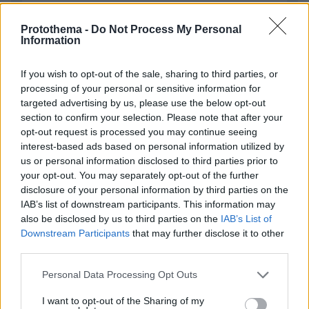
Protothema -
Do Not Process My Personal
Information
If you wish to opt-out of the sale, sharing to third parties, or
processing of your personal or sensitive information for
targeted advertising by us, please use the below opt-out
Απομένουν
2500
χαρακτήρες
section to confirm your selection. Please note that after your
opt-out request is processed you may continue seeing
interest-based ads based on personal information utilized by
us or personal information disclosed to third parties prior to
your opt-out. You may separately opt-out of the further
disclosure of your personal information by third parties on the
IAB’s list of downstream participants. This information may
also be disclosed by us to third parties on the
IAB’s List of
* Υποχρεωτικά πεδία
Downstream Participants
that may further disclose it to other
third parties.
Please note that this website/app uses one or more Google
Personal Data Processing Opt Outs
services and may gather and store information including but
ΡΟΗ ΕΙΔΗΣΕΩΝ
not limited to your visit or usage behaviour. You may click to
I want to opt-out of the Sharing of my