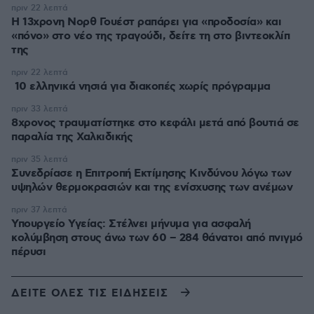
πριν 22 λεπτά
Η 13χρονη Νορθ Γουέστ ραπάρει για «προδοσία» και
«πόνο» στο νέο της τραγούδι, δείτε τη στο βιντεοκλίπ
της
πριν 22 λεπτά
10 ελληνικά νησιά για διακοπές χωρίς πρόγραμμα
πριν 33 λεπτά
8χρονος τραυματίστηκε στο κεφάλι μετά από βουτιά σε
παραλία της Χαλκιδικής
πριν 35 λεπτά
Συνεδρίασε η Επιτροπή Εκτίμησης Κινδύνου λόγω των
υψηλών θερμοκρασιών και της ενίσχυσης των ανέμων
πριν 37 λεπτά
Υπουργείο Υγείας: Στέλνει μήνυμα για ασφαλή
κολύμβηση στους άνω των 60 – 284 θάνατοι από πνιγμό
πέρυσι
ΔΕΙΤΕ ΟΛΕΣ ΤΙΣ ΕΙΔΗΣΕΙΣ