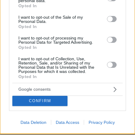
personal data.
grant or deny consent to Google and its third-party tags to
Ειδήσεις
Δημοφιλή
Σχολιασμένα
Opted In
use your data for below specified purposes in below Google
consent section.
I want to opt-out of the Sale of my
πριν 7 λεπτά
Personal Data.
Καρκίνος Παχέος Εντέρου: Η «ένοχη» διατροφή που
Opted In
αυξάνει τον κίνδυνο κατακόρυφα – Ποια τρόφιμα
προστατεύουν
I want to opt-out of processing my
Personal Data for Targeted Advertising.
πριν 8 λεπτά
Opted In
Στις φλόγες δύο διυλιστήρια πετρελαίου στη Ρωσία
μετά από ουκρανική επίθεση με drones
I want to opt-out of Collection, Use,
Retention, Sale, and/or Sharing of my
Personal Data that Is Unrelated with the
πριν 8 λεπτά
Purposes for which it was collected.
Παγκόσμια Ημέρα Γάτας – Εντυπωσιακά πράγματα που
Opted In
ίσως δεν γνωρίζατε για αυτά τα υπέροχα πλάσματα
Google consents
πριν 8 λεπτά
Oil Pulling: To viral trend του Tik-Tok που υπόσχεται πιο
λευκά δόντια με ένα μόνο συστατικό
CONFIRM
πριν 20 λεπτά
Από τη Μόρια στον γάμο, τη ΜΚΟ και την κατηγορία για
φόνο: Η σκοτεινή διαδρομή του 26χρονου Αφγανού που
Data Deletion
Data Access
Privacy Policy
σκότωσε τη Βρετανίδα στην Κυψέλη