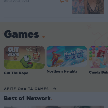
46
08.08.2026, 09:14
Games
Northern Heights
Candy Bub
Cut The Rope
ΔΕΙΤΕ ΟΛΑ ΤΑ GAMES
Best of Network