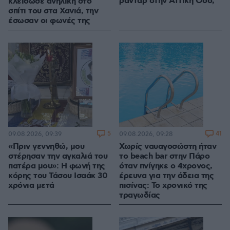
ραντάρ στην Αττική Οδό;
κλείδωσε ανήλικη στο
σπίτι του στα Χανιά, την
έσωσαν οι φωνές της
5
41
09.08.2026, 09:39
09.08.2026, 09:28
«Πριν γεννηθώ, μου
Χωρίς ναυαγοσώστη ήταν
στέρησαν την αγκαλιά του
το beach bar στην Πάρο
πατέρα μου»: Η φωνή της
όταν πνίγηκε ο 4χρονος,
κόρης του Τάσου Ισαάκ 30
έρευνα για την άδεια της
χρόνια μετά
πισίνας: Το χρονικό της
τραγωδίας