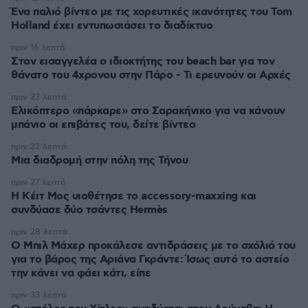
Ένα παλιό βίντεο με τις χορευτικές ικανότητες του Tom
Holland έχει εντυπωσιάσει το διαδίκτυο
πριν 16 λεπτά
Στον εισαγγελέα ο ιδιοκτήτης του beach bar για τον
θάνατο του 4χρονου στην Πάρο - Τι ερευνούν οι Αρχές
πριν 22 λεπτά
Ελικόπτερο «πάρκαρε» στο Σαρακήνικο για να κάνουν
μπάνιο οι επιβάτες του, δείτε βίντεο
πριν 22 λεπτά
Μια διαδρομή στην πόλη της Τήνου
πριν 27 λεπτά
Η Κέιτ Μος υιοθέτησε τo accessory-maxxing και
συνδύασε δύο τσάντες Hermès
πριν 28 λεπτά
Ο Μπιλ Μάχερ προκάλεσε αντιδράσεις με το σχόλιό του
για το βάρος της Αριάνα Γκράντε: Ίσως αυτό το αστείο
την κάνει να φάει κάτι, είπε
πριν 33 λεπτά