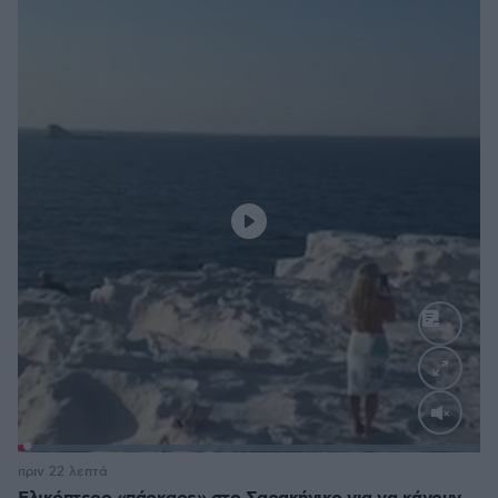
Loaded
:
100.00%
πριν 22 λεπτά