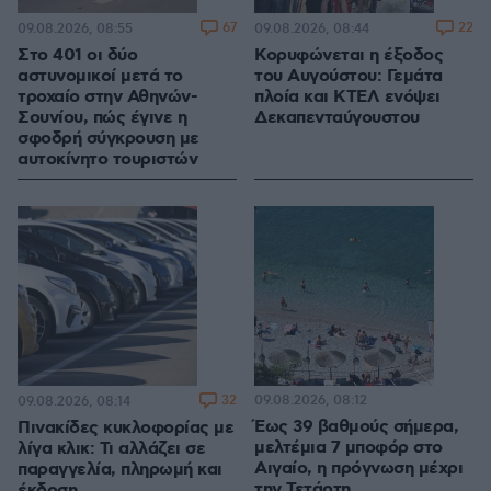
67
22
09.08.2026, 08:55
09.08.2026, 08:44
Στο 401 οι δύο
Κορυφώνεται η έξοδος
αστυνομικοί μετά το
του Αυγούστου: Γεμάτα
τροχαίο στην Αθηνών-
πλοία και ΚΤΕΛ ενόψει
Σουνίου, πώς έγινε η
Δεκαπενταύγουστου
σφοδρή σύγκρουση με
αυτοκίνητο τουριστών
32
09.08.2026, 08:12
09.08.2026, 08:14
Έως 39 βαθμούς σήμερα,
Πινακίδες κυκλοφορίας με
μελτέμια 7 μποφόρ στο
λίγα κλικ: Τι αλλάζει σε
Αιγαίο, η πρόγνωση μέχρι
παραγγελία, πληρωμή και
την Τετάρτη
έκδοση