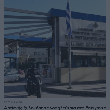
πριν μία ώρα
Ασθενής ξυλοκόπησε νοσηλεύτρια στα Επείγοντα