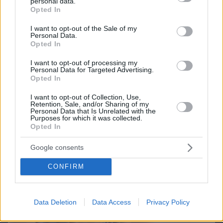
personal data.
grant or deny consent to Google and its third-party tags to
Opted In
use your data for below specified purposes in below Google
consent section.
I want to opt-out of the Sale of my
Personal Data.
Opted In
Northern Heights
Candy Bub
Cut The Rope
I want to opt-out of processing my
Personal Data for Targeted Advertising.
Opted In
ΔΕΙΤΕ ΟΛΑ ΤΑ GAMES
I want to opt-out of Collection, Use,
Best of Network
Retention, Sale, and/or Sharing of my
Personal Data that Is Unrelated with the
Purposes for which it was collected.
Opted In
Google consents
CONFIRM
Data Deletion
Data Access
Privacy Policy