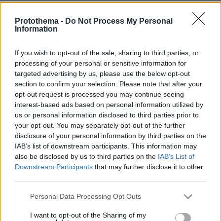
Μυστήριο 3.500 ετών στη Σαντορίνη:
Ο 15χρονος που δεν πρόλαβε να
Protothema -
Do Not Process My Personal
ξεφύγει από το τσουνάμι μπορεί ν'
Information
αλλάξει τη χρονολογία της μεγάλης
έκρηξης
If you wish to opt-out of the sale, sharing to third parties, or
77
08.08.2026, 18:08
processing of your personal or sensitive information for
targeted advertising by us, please use the below opt-out
section to confirm your selection. Please note that after your
Χόρχε Μέσι: Ο εργάτης από το
opt-out request is processed you may continue seeing
Ροσάριο που πήρε τον 13χρονο Λιονέλ
interest-based ads based on personal information utilized by
από το χέρι και άλλαξε την ιστορία
us or personal information disclosed to third parties prior to
του ποδοσφαίρου με μια υπογραφή
your opt-out. You may separately opt-out of the further
σε... χαρτοπετσέτα
disclosure of your personal information by third parties on the
IAB’s list of downstream participants. This information may
34
08.08.2026, 21:43
also be disclosed by us to third parties on the
IAB’s List of
Downstream Participants
that may further disclose it to other
third parties.
Games
Please note that this website/app uses one or more Google
Personal Data Processing Opt Outs
services and may gather and store information including but
not limited to your visit or usage behaviour. You may click to
I want to opt-out of the Sharing of my