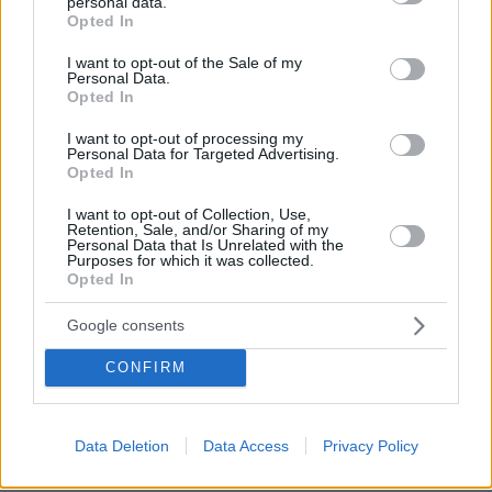
personal data.
03.08.2026, 10:56
grant or deny consent to Google and its third-party tags to
Opted In
Η Smart φοιτητική κατοικία στην καρδιά της Αθήνας
use your data for below specified purposes in below Google
consent section.
I want to opt-out of the Sale of my
Personal Data.
29.07.2026, 09:39
Opted In
Διασκεδάζουμε υπεύθυνα, επιστρέφουμε με ασφάλεια
I want to opt-out of processing my
Personal Data for Targeted Advertising.
Opted In
ΡΟΗ ΕΙΔΗΣΕΩΝ
I want to opt-out of Collection, Use,
Ειδήσεις
Δημοφιλή
Σχολιασμένα
Retention, Sale, and/or Sharing of my
Personal Data that Is Unrelated with the
Purposes for which it was collected.
πριν 4 λεπτά
Opted In
Ατύχημα στη διασταύρωση του Μπράλου: Μεγάλη
γεννήτρια έπεσε από φορτηγό, δείτε φωτογραφίες
Google consents
πριν 13 λεπτά
CONFIRM
Με κλαρίνα και μοιρολόγια το τελευταίο αντίο στον
Λάκη Χαλκιά στο A' Νεκροταφείο, συντετριμμένη η
οικογένειά του
Data Deletion
Data Access
Privacy Policy
πριν 16 λεπτά
Χιροσίμα: Σημείο Μηδέν