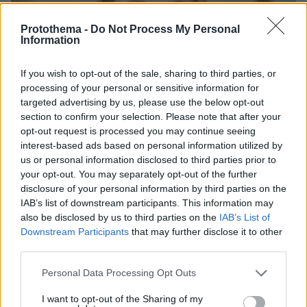
Protothema -
Do Not Process My Personal
Information
If you wish to opt-out of the sale, sharing to third parties, or
processing of your personal or sensitive information for
targeted advertising by us, please use the below opt-out
section to confirm your selection. Please note that after your
opt-out request is processed you may continue seeing
interest-based ads based on personal information utilized by
us or personal information disclosed to third parties prior to
your opt-out. You may separately opt-out of the further
disclosure of your personal information by third parties on the
IAB’s list of downstream participants. This information may
also be disclosed by us to third parties on the
IAB’s List of
Downstream Participants
that may further disclose it to other
30.07.2026, 09:33
third parties.
Το DEI College παρουσιάζει τη Sophia. Την πρώτη 24/7
βοηθό AI που αλλάζει τον τρόπο με τον οποίο μαθαίνουν οι
Please note that this website/app uses one or more Google
Personal Data Processing Opt Outs
φοιτητές
services and may gather and store information including but
not limited to your visit or usage behaviour. You may click to
I want to opt-out of the Sharing of my