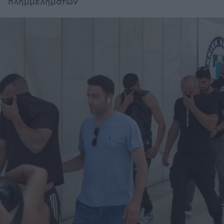
πλημμελημάτων