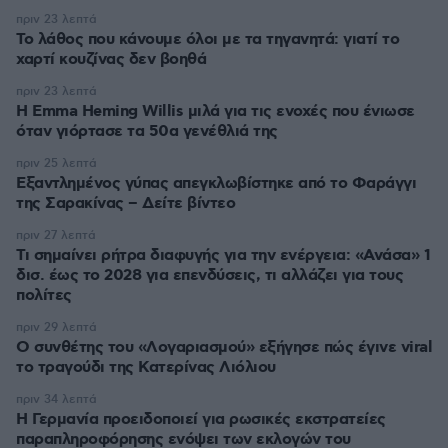
πριν 23 λεπτά
Το λάθος που κάνουμε όλοι με τα τηγανητά: γιατί το
χαρτί κουζίνας δεν βοηθά
πριν 23 λεπτά
H Emma Heming Willis μιλά για τις ενοχές που ένιωσε
όταν γιόρτασε τα 50α γενέθλιά της
πριν 25 λεπτά
Εξαντλημένος γύπας απεγκλωβίστηκε από το Φαράγγι
της Σαρακίνας – Δείτε βίντεο
πριν 27 λεπτά
Τι σημαίνει ρήτρα διαφυγής για την ενέργεια: «Ανάσα» 1
δισ. έως το 2028 για επενδύσεις, τι αλλάζει για τους
πολίτες
πριν 29 λεπτά
Ο συνθέτης του «Λογαριασμού» εξήγησε πώς έγινε viral
το τραγούδι της Κατερίνας Λιόλιου
πριν 34 λεπτά
Η Γερμανία προειδοποιεί για ρωσικές εκστρατείες
παραπληροφόρησης ενόψει των εκλογών του