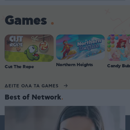
Games
Northern Heights
Candy Bub
Cut The Rope
ΔΕΙΤΕ ΟΛΑ ΤΑ GAMES
Best of Network