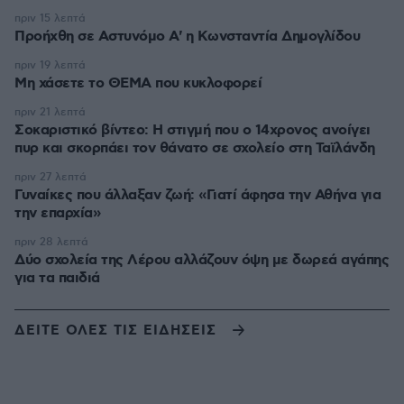
πριν 15 λεπτά
Προήχθη σε Αστυνόμο Α' η Κωνσταντία Δημογλίδου
πριν 19 λεπτά
Μη χάσετε το ΘΕΜΑ που κυκλοφορεί
πριν 21 λεπτά
Σοκαριστικό βίντεο: Η στιγμή που ο 14χρονος ανοίγει
πυρ και σκορπάει τον θάνατο σε σχολείο στη Ταϊλάνδη
πριν 27 λεπτά
Γυναίκες που άλλαξαν ζωή: «Γιατί άφησα την Αθήνα για
την επαρχία»
πριν 28 λεπτά
Δύο σχολεία της Λέρου αλλάζουν όψη με δωρεά αγάπης
για τα παιδιά
ΔΕΙΤΕ ΟΛΕΣ ΤΙΣ ΕΙΔΗΣΕΙΣ