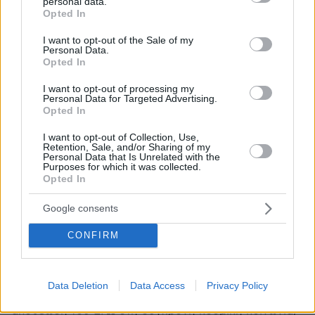
personal data.
grant or deny consent to Google and its third-party tags to
σας κι εκείνη ανταποκρίνεται, να ξέρετε ότι αυτός ο
Opted In
use your data for below specified purposes in below Google
άνδρας σας έκανε χάρη. Γιατί αν η γυναίκα που ηταν
consent section.
I want to opt-out of the Sale of my
με εσας σας αγαπούσε πραγματικά ,δεν θα έκανε
Personal Data.
τίποτα. Οπότε σε αυτήν την περίπτωση προχωράτε τη
Opted In
ζωή σας και βρίσκετε μια σύντροφο που θα σας
I want to opt-out of processing my
αξίζει. Δεν καταστρέφετε τη ζωή σας και των άλλων
Personal Data for Targeted Advertising.
για κανένα λογο.
Opted In
ΑΠΑΝΤΗΣΗ
I want to opt-out of Collection, Use,
Retention, Sale, and/or Sharing of my
A KALA
Personal Data that Is Unrelated with the
Purposes for which it was collected.
16.07.2024, 16:11
Opted In
ΣΕ ΑΥΤΗ ΤΗΝ ΠΕΡΙΠΤΩΣΗ ΔΕΝ ΙΣΧΥΕΙ. ΚΑΙΡΟ
ΗΤΑΝ ΧΩΡΙΣΜΕΝΟΙ.
Google consents
ΑΠΑΝΤΗΣΗ
CONFIRM
Χριστιανός Ορθόδοξος
15.07.2024, 01:29
Data Deletion
Data Access
Privacy Policy
Άλλο ένα λουτρό αίματος που αποδεικνύει την
αποθέωση του ΕΓΩ στη σύγχρονη κοσμική κοινωνία,