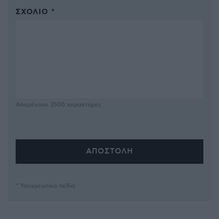
ΣΧΌΛΙΟ *
Απομένουν
2500
χαρακτήρες
* Υποχρεωτικά πεδία