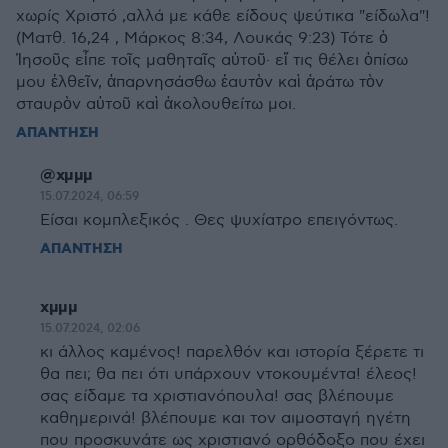
χωρίς Χριστό ,αλλά με κάθε είδους ψεύτικα "είδωλα"!
(Ματθ. 16,24 , Μάρκος 8:34, Λουκάς 9:23) Τότε ὁ
Ἰησοῦς εἶπε τοῖς μαθηταῖς αὐτοῦ· εἴ τις θέλει ὀπίσω
μου ἐλθεῖν, ἀπαρνησάσθω ἑαυτὸν καὶ ἀράτω τὸν
σταυρὸν αὐτοῦ καὶ ἀκολουθείτω μοι.
ΑΠΑΝΤΗΣΗ
@χμμμ
15.07.2024, 06:59
Είσαι κομπλεξικός . Θες ψυχίατρο επειγόντως.
ΑΠΑΝΤΗΣΗ
χμμμ
15.07.2024, 02:06
κι άλλος καμένος! παρελθόν και ιστορία ξέρετε τι
θα πει; θα πει ότι υπάρχουν ντοκουμέντα! έλεος!
σας είδαμε τα χριστιανόπουλα! σας βλέπουμε
καθημερινά! βλέπουμε και τον αιμοσταγή ηγέτη
που προσκυνάτε ως χριστιανό ορθόδοξο που έχει