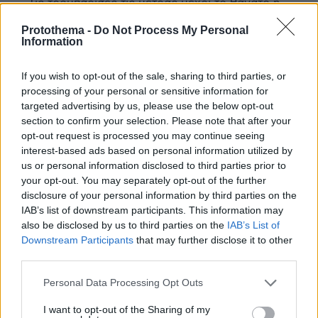
Τις τρομπαρισές τις μετράς μέχρι το θάνατο ή
μόνο τους χτύπους της καρδιάς;
Protothema -
Do Not Process My Personal
ΑΠΑΝΤΗΣΗ
Information
If you wish to opt-out of the sale, sharing to third parties, or
OYF
processing of your personal or sensitive information for
16.07.2024, 09:33
targeted advertising by us, please use the below opt-out
Γλουπ!!!!!!!!!!!!!!!!!!!!!!!!!!!!!!!!!!!! Πες μας τί πίνεις και
section to confirm your selection. Please note that after your
δεν μας δίνεις....
opt-out request is processed you may continue seeing
ΑΠΑΝΤΗΣΗ
interest-based ads based on personal information utilized by
us or personal information disclosed to third parties prior to
your opt-out. You may separately opt-out of the further
ΜΗΝ ΒΙΑΖΕΣΤΕ
disclosure of your personal information by third parties on the
15.07.2024, 01:52
IAB’s list of downstream participants. This information may
ΘΑ ΠΕΣΟΥΝ ΚΑΙ ΠΥΡΗΝΙΚA!!!
also be disclosed by us to third parties on the
IAB’s List of
Downstream Participants
that may further disclose it to other
ΑΠΑΝΤΗΣΗ
third parties.
Please note that this website/app uses one or more Google
Απόσταγμα ζωής
Personal Data Processing Opt Outs
services and may gather and store information including but
15.07.2024, 01:40
not limited to your visit or usage behaviour. You may click to
I want to opt-out of the Sharing of my
Όταν μπαίνει άλλος άνδρας στη ζωή της γυναίκας