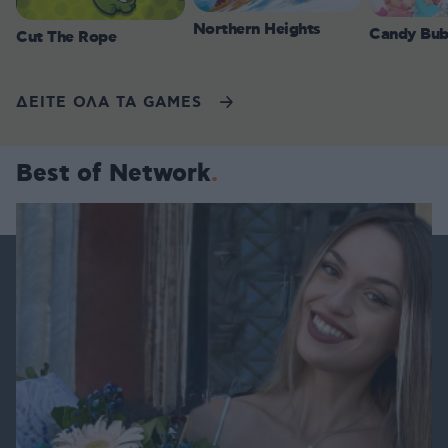
Northern Heights
Candy Bub
Cut The Rope
ΔΕΙΤΕ ΟΛΑ ΤΑ GAMES
Best of Network