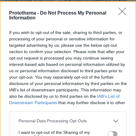
και αριστεράς απέναντι στην AI
Protothema -
Do Not Process My Personal
πριν 15 λεπτά
Information
Πόσο κακό κάνουν οι σαγιονάρες στα πόδια; Η
απάντηση μιας ποδίατρου
If you wish to opt-out of the sale, sharing to third parties, or
πριν 23 λεπτά
processing of your personal or sensitive information for
«Πίστευα ότι στα 40 η ζωή μου θα έχει μπει σε τάξη.
targeted advertising by us, please use the below opt-out
Δεν έχει και δεν πειράζει»
section to confirm your selection. Please note that after your
opt-out request is processed you may continue seeing
πριν 23 λεπτά
Η ανάρτηση της Μαρίας Κίτσου για τα γενέθλιά της και
interest-based ads based on personal information utilized by
το «ευχαριστώ» στους συνεργάτες της
us or personal information disclosed to third parties prior to
your opt-out. You may separately opt-out of the further
πριν 27 λεπτά
disclosure of your personal information by third parties on the
Οι συνομιλίες με το Ιράν είναι σαν μια παρτίδα σκάκι,
IAB’s list of downstream participants. This information may
λέει ο Τραμπ - Είμαστε επαγγελματίες παίκτες, απαντά η
also be disclosed by us to third parties on the
IAB’s List of
Τεχεράνη
Downstream Participants
that may further disclose it to other
πριν 31 λεπτά
third parties.
Ευρωπαϊκό Πρωτάθλημα Στίβου: Ο σοβαρός
Please note that this website/app uses one or more Google
τραυματισμός του Φουρλάνι, έφυγε σε καροτσάκι από
Personal Data Processing Opt Outs
services and may gather and store information including but
το στάδιο, δείτε βίντεο
not limited to your visit or usage behaviour. You may click to
I want to opt-out of the Sharing of my