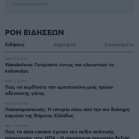
* Υποχρεωτικά πεδία
ΡΟΗ ΕΙΔΗΣΕΩΝ
Ειδήσεις
Δημοφιλή
Σχολιασμένα
πριν 5 λεπτά
Wanderlove: Γινόμαστε όντως πιο ελκυστικοί το
καλοκαίρι;
πριν 5 λεπτά
Πώς να κερδίσετε την εμπιστοσύνη μιας πρώην
αδέσποτης γάτας
πριν 5 λεπτά
Παπαπαρασκευάς: Η ιστορία πίσω από την πιο διάσημη
καριόκα της Βόρειας Ελλάδας
πριν 7 λεπτά
Πώς τα data centers έγιναν νέο πεδίο πολιτικής
σύγκρουσης στις ΗΠΑ - Η απρόσμενη συμμαχία δεξιάς