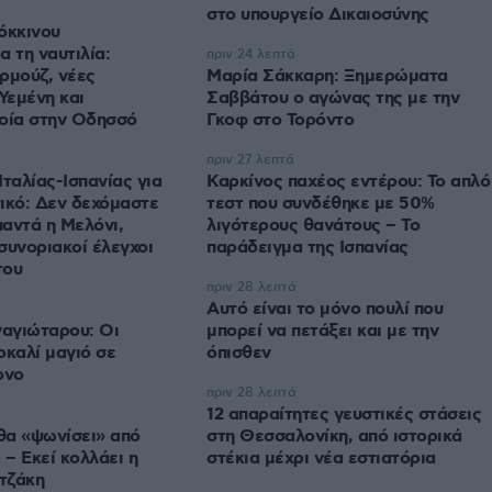
στο υπουργείο Δικαιοσύνης
όκκινου
 τη ναυτιλία:
πριν 24 λεπτά
ρμούζ, νέες
Μαρία Σάκκαρη: Ξημερώματα
Υεμένη και
Σαββάτου ο αγώνας της με την
λοία στην Οδησσό
Γκοφ στο Τορόντο
πριν 27 λεπτά
Ιταλίας-Ισπανίας για
Καρκίνος παχέος εντέρου: Το απλό
ικό: Δεν δεχόμαστε
τεστ που συνδέθηκε με 50%
αντά η Μελόνι,
λιγότερους θανάτους – Το
συνοριακοί έλεγχοι
παράδειγμα της Ισπανίας
του
πριν 28 λεπτά
Αυτό είναι το μόνο πουλί που
αγιώταρου: Οι
μπορεί να πετάξει και με την
οκαλί μαγιό σε
όπισθεν
ονο
πριν 28 λεπτά
12 απαραίτητες γευστικές στάσεις
θα «ψωνίσει» από
στη Θεσσαλονίκη, από ιστορικά
– Εκεί κολλάει η
στέκια μέχρι νέα εστιατόρια
τζάκη