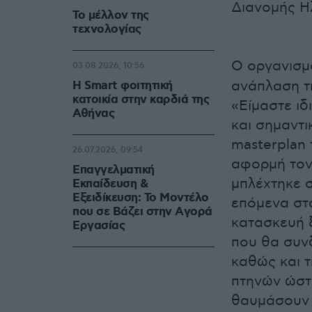
Διανομής Η
Το μέλλον της
τεχνολογίας
Ο οργανισ
03.08.2026, 10:56
ανάπλαση τ
Η Smart φοιτητική
κατοικία στην καρδιά της
«
Είμαστε ιδ
Αθήνας
και σημαντ
masterplan 
26.07.2026, 09:54
αφορμή τον
Επαγγελματική
μπλέχτηκε σ
Εκπαίδευση &
Εξειδίκευση: Το Mοντέλο
επόμενα στ
που σε Bάζει στην Aγορά
κατασκευή 
Eργασίας
που θα συν
καθώς και 
πτηνών ώστε
θαυμάσουν 