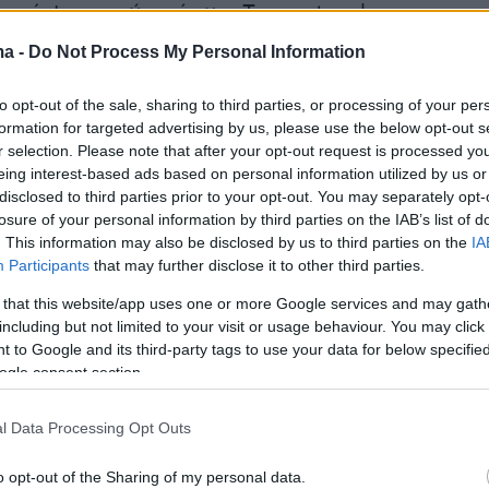
ρομή ψηφιακών μέσων. Το masterplan του
st Foundation παρουσιάστηκε στον Ποντίφικα
ma -
Do Not Process My Personal Information
ίσκο στο Βατικανό τον Νοέμβριο του 2023
στο πλαίσιο εργασιών του World Economic
to opt-out of the sale, sharing to third parties, or processing of your per
formation for targeted advertising by us, please use the below opt-out s
avos τον Ιανουάριο του 2024. Συνεχίζουμε
r selection. Please note that after your opt-out request is processed y
έργο μας για την προστασία και ανάπλαση τη
eing interest-based ads based on personal information utilized by us or
Laguna Coast, κάνοντας την ένα παγκόσμιο
disclosed to third parties prior to your opt-out. You may separately opt-
losure of your personal information by third parties on the IAB’s list of
 βιωσιμότητας».
. This information may also be disclosed by us to third parties on the
IA
Participants
that may further disclose it to other third parties.
 that this website/app uses one or more Google services and may gath
including but not limited to your visit or usage behaviour. You may click 
 to Google and its third-party tags to use your data for below specifi
ogle consent section.
l Data Processing Opt Outs
o opt-out of the Sharing of my personal data.