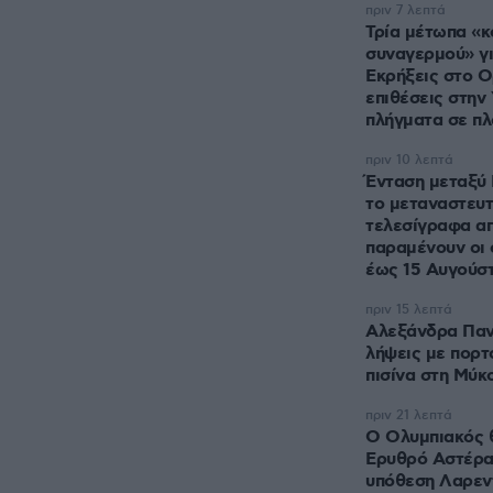
πριν 7 λεπτά
Τρία μέτωπα «κ
συναγερμού» για
Εκρήξεις στο Ο
επιθέσεις στην 
πλήγματα σε π
πριν 10 λεπτά
Ένταση μεταξύ 
το μεταναστευτ
τελεσίγραφα απ
παραμένουν οι 
έως 15 Αυγούσ
πριν 15 λεπτά
Αλεξάνδρα Παν
λήψεις με πορτ
πισίνα στη Μύκ
πριν 21 λεπτά
Ο Ολυμπιακός 
Ερυθρό Αστέρα 
υπόθεση Λαρεν