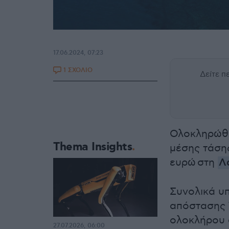
17.06.2024, 07:23
1 ΣΧΟΛΙΟ
Δείτε 
Ολοκληρώθη
Thema Insights
μέσης τάση
ευρώ στη
Λ
Συνολικά υ
απόστασης 
ολοκλήρου α
27.07.2026, 06:00