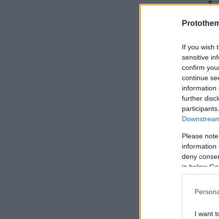
με τη συνδ
Laguna Coa
Protothe
Πάπα Φραγκ
καθώς και 
If you wish 
sensitive in
Forum στο D
confirm you
σταθερά το 
continue se
μοναδικής 
information 
further disc
παράδειγμα
participants
Downstream 
Please note
information 
deny consent
in below Go
Persona
I want t