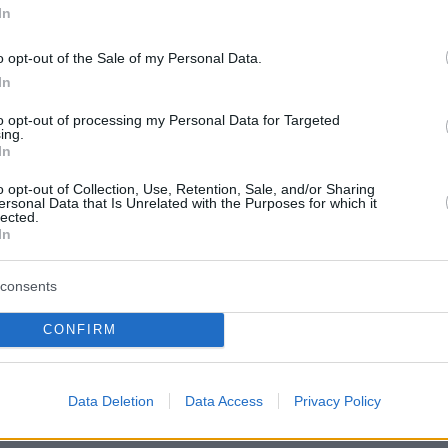
In
o opt-out of the Sale of my Personal Data.
In
to opt-out of processing my Personal Data for Targeted
ing.
In
o opt-out of Collection, Use, Retention, Sale, and/or Sharing
ersonal Data that Is Unrelated with the Purposes for which it
protothema.gr στο Google News
το
και μάθετε πρώτοι
lected.
In
εις
Ειδήσεις
 τελευταίες
από την Ελλάδα και τον Κόσμο, τη
consents
Protothema.gr
μβαίνουν, στο
CONFIRM
Ειδήσεις
Δημοφιλή
Σχολιασμέν
ΗΣΕΩΝ
Data Deletion
Data Access
Privacy Policy