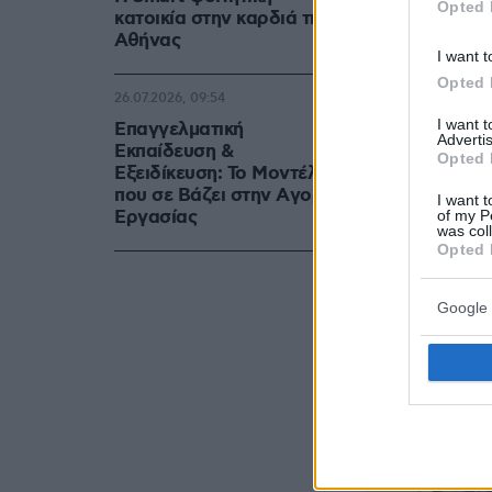
Opted 
κατοικία στην καρδιά της
Αθήνας
I want t
Opted 
26.07.2026, 09:54
I want 
Επαγγελματική
Advertis
Εκπαίδευση &
Opted 
Εξειδίκευση: Το Mοντέλο
που σε Bάζει στην Aγορά
I want t
Eργασίας
of my P
was col
Opted 
Google 