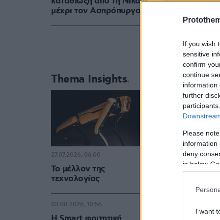
καταδίωξη από τη Νίκαια
μέχρι τον Ασπρόπυργο
Protothe
If you wish 
sensitive in
confirm you
continue se
Thema Insights
information 
further disc
participants
Downstream 
Please note
information 
deny consent
27.07.2026, 06:00
in below Go
Το μέλλον της
τεχνολογίας
Persona
03.08.2026, 10:56
I want t
Η Smart φοιτητική