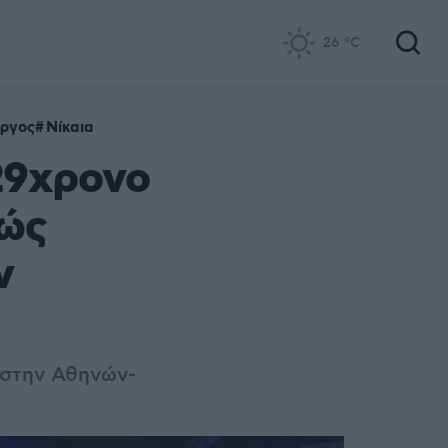
26
°C
ργος
Νίκαια
29χρονο
Πώς
ν
 στην Αθηνών-