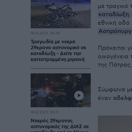
με τραγικό
καταδίωξη
εθνική οδό
Ασπρόπυργ
18.12.2023, 08:44
Τραγωδία με νεκρό
Πρόκειται γ
29χρονο αστυνομικό σε
καταδίωξη - Δείτε την
οικογένεια 
κατεστραμμένη μηχανή
της Πάτρας.
Σύμφωνα μ
έναν
αδελφ
18.12.2023, 06:21
Νεκρός 29χρονος
αστυνομικός της ΔΙΑΣ σε