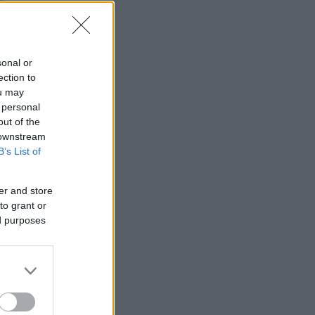
sonal or
ection to
ou may
 personal
out of the
 downstream
B’s List of
er and store
to grant or
ed purposes