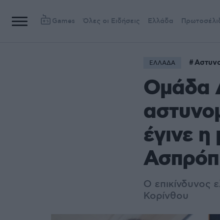
Games
Όλες οι Ειδήσεις
Ελλάδα
Πρωτοσέλι
Αστυνο
ΕΛΛΑΔΑ
Ομάδα Δ
αστυνομ
έγινε η
Ασπρόπ
Ο επικίνδυνος 
Κορίνθου