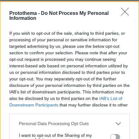
ΡΟΗ ΕΙΔΗΣΕΩΝ
Protothema -
Do Not Process My Personal
Ειδήσεις
Δημοφιλή
Σχολιασμένα
Information
πριν 11 λεπτά
If you wish to opt-out of the sale, sharing to third parties, or
Από τη Μόρια στον γάμο, τη ΜΚΟ και την κατηγορία για
processing of your personal or sensitive information for
φόνο: Η σκοτεινή διαδρομή του 26χρονου Αφγανού που
targeted advertising by us, please use the below opt-out
σκότωσε τη Βρετανίδα στην Κυψέλη
section to confirm your selection. Please note that after your
opt-out request is processed you may continue seeing
πριν 13 λεπτά
interest-based ads based on personal information utilized by
Η 13χρονη Νορθ Γουέστ ραπάρει για «προδοσία» και
us or personal information disclosed to third parties prior to
«πόνο» στο νέο της τραγούδι, δείτε τη στο βιντεοκλίπ
της
your opt-out. You may separately opt-out of the further
disclosure of your personal information by third parties on the
πριν 13 λεπτά
IAB’s list of downstream participants. This information may
10 ελληνικά νησιά για διακοπές χωρίς πρόγραμμα
also be disclosed by us to third parties on the
IAB’s List of
Downstream Participants
that may further disclose it to other
πριν 24 λεπτά
8χρονος τραυματίστηκε στο κεφάλι μετά από βουτιά σε
third parties.
παραλία της Χαλκιδικής
Please note that this website/app uses one or more Google
Personal Data Processing Opt Outs
πριν 26 λεπτά
services and may gather and store information including but
Συνεδρίασε η Επιτροπή Εκτίμησης Κινδύνου λόγω των
not limited to your visit or usage behaviour. You may click to
I want to opt-out of the Sharing of my