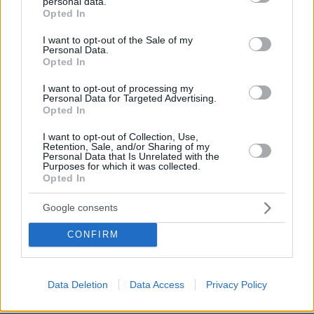
υψηλών θερμοκρασιών και της ενίσχυσης των ανέμων
personal data.
grant or deny consent to Google and its third-party tags to
Opted In
use your data for below specified purposes in below Google
πριν 28 λεπτά
consent section.
Υπουργείο Υγείας: Στέλνει μήνυμα για ασφαλή
I want to opt-out of the Sale of my
Personal Data.
κολύμβηση στους άνω των 60 – 284 θάνατοι από πνιγμό
Opted In
πέρυσι
I want to opt-out of processing my
πριν 28 λεπτά
Personal Data for Targeted Advertising.
ΠΑΟΚ: Βρήκε στον δικό του… εκτελεστή τον νέο του
Opted In
φορ
I want to opt-out of Collection, Use,
πριν 29 λεπτά
Retention, Sale, and/or Sharing of my
Η επιστήμη πίσω από την τέλεια μαρμελάδα σύκο
Personal Data that Is Unrelated with the
Purposes for which it was collected.
πριν 29 λεπτά
Opted In
Ένα παλιό βίντεο με τις χορευτικές ικανότητες του Tom
Holland έχει εντυπωσιάσει το διαδίκτυο
Google consents
πριν 39 λεπτά
CONFIRM
Η Bella Hadid μόλις επιβεβαίωσε ότι αυτή είναι το πιο
κομψή απόχρωση ξανθού για το φετινό καλοκαίρι
Data Deletion
Data Access
Privacy Policy
ΔΕΙΤΕ ΟΛΕΣ ΤΙΣ ΕΙΔΗΣΕΙΣ