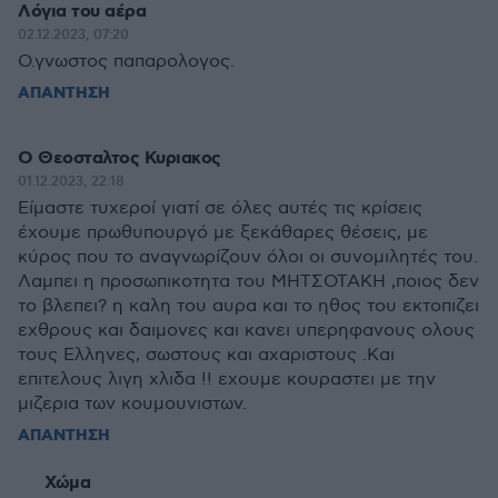
Λόγια του αέρα
02.12.2023, 07:20
Ο.γνωστος παπαρολογος.
ΑΠΑΝΤΗΣΗ
Ο Θεοσταλτος Κυριακος
01.12.2023, 22:18
Είμαστε τυχεροί γιατί σε όλες αυτές τις κρίσεις
έχουμε πρωθυπουργό με ξεκάθαρες θέσεις, με
κύρος που το αναγνωρίζουν όλοι οι συνομιλητές του.
Λαμπει η προσωπικοτητα του ΜΗΤΣΟΤΑΚΗ ,ποιος δεν
το βλεπει? η καλη του αυρα και το ηθος του εκτοπιζει
εχθρους και δαιμονες και κανει υπερηφανους ολους
τους Ελληνες, σωστους και αχαριστους .Και
επιτελους λιγη χλιδα !! εχουμε κουραστει με την
μιζερια των κουμουνιστων.
ΑΠΑΝΤΗΣΗ
Χώμα