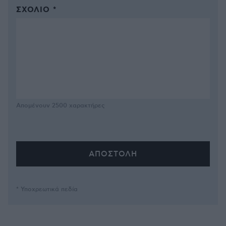
ΣΧΌΛΙΟ *
Απομένουν
2500
χαρακτήρες
* Υποχρεωτικά πεδία