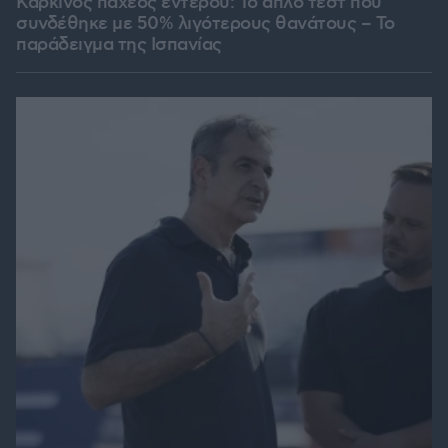
Καρκίνος παχέος εντέρου: Το απλό τεστ που
συνδέθηκε με 50% λιγότερους θανάτους – Το
παράδειγμα της Ισπανίας