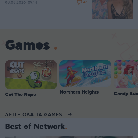
46
08.08.2026, 09:14
Games
Northern Heights
Candy Bub
Cut The Rope
ΔΕΙΤΕ ΟΛΑ ΤΑ GAMES
Best of Network