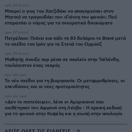
πριν 24 λεπτά
Μπορεί ο γιος του Χατζιδάκι να απαγορεύσει στον
Μητσιά να τραγουδάει τον «Γιάννη τον φονιά»; Πού
σταματάει ο νόμος για τα πνευματικά δικαιώματα
πριν 27 λεπτά
Πετρέλαιο: Πιάνει και πάλι τα 83 δολάρια το Brent μετά
το σχέδιο του Ιράν για τα Στενά του Ορμούζ
πριν 29 λεπτά
Μαθητής άνοιξε πυρ μέσα σε σχολείο στην Ταϊλάνδη,
τουλάχιστον ένας νεκρός
πριν μία ώρα
Το νέο σχέδιο για τη βιομηχανία: Οι μεταρρυθμίσεις, οι
επενδύσεις και οι νέες προτεραιότητες
πριν μία ώρα
«Δεν το πιστεύουμε», λένε οι Αμερικανοί που
υιοθέτησαν τον Αφγανό στη Λέσβο - Η αρχική εκδοχή
για το φονικό στην Κυψέλη και η σιωπή στην απολογία
ΔΕΙΤΕ ΟΛΕΣ ΤΙΣ ΕΙΔΗΣΕΙΣ