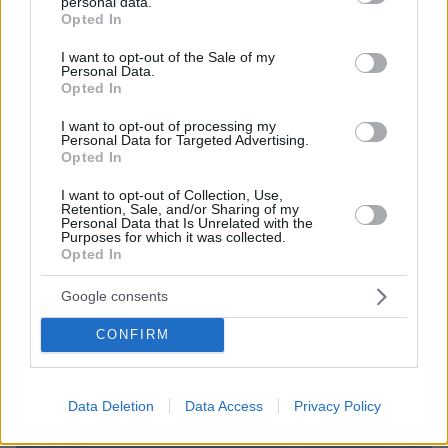
personal data.
grant or deny consent to Google and its third-party tags to
Opted In
use your data for below specified purposes in below Google
consent section.
I want to opt-out of the Sale of my
Personal Data.
Opted In
I want to opt-out of processing my
Personal Data for Targeted Advertising.
Opted In
I want to opt-out of Collection, Use,
Retention, Sale, and/or Sharing of my
06.08.2026, 22:24
Personal Data that Is Unrelated with the
Χρίστος Κούγιας: Η προσωπική μου ζωή δεν
Purposes for which it was collected.
μπορεί να είναι αντικείμενο φημών ή σεναρίων
Opted In
που παρουσιάζονται ως πραγματικά γεγονότα
Google consents
CONFIRM
Data Deletion
Data Access
Privacy Policy