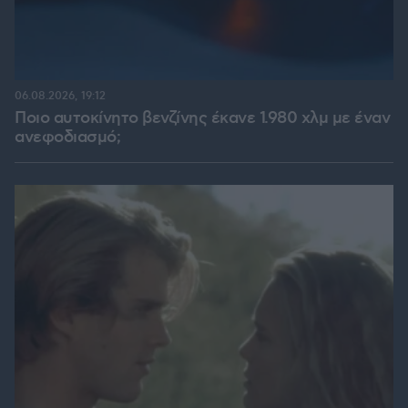
06.08.2026, 19:12
Ποιο αυτοκίνητο βενζίνης έκανε 1.980 χλμ με έναν
ανεφοδιασμό;