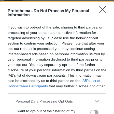
Protothema -
Do Not Process My Personal
Information
06.08.2026, 23:17
If you wish to opt-out of the sale, sharing to third parties, or
Στη ΓΑΔΑ κρατείται η 46χρονη που κατηγορείται
processing of your personal or sensitive information for
για την επίθεση στη Marfin, δείτε βίντεο και
targeted advertising by us, please use the below opt-out
φωτογραφίες
section to confirm your selection. Please note that after your
opt-out request is processed you may continue seeing
interest-based ads based on personal information utilized by
us or personal information disclosed to third parties prior to
your opt-out. You may separately opt-out of the further
disclosure of your personal information by third parties on the
IAB’s list of downstream participants. This information may
also be disclosed by us to third parties on the
IAB’s List of
Downstream Participants
that may further disclose it to other
third parties.
Please note that this website/app uses one or more Google
Personal Data Processing Opt Outs
services and may gather and store information including but
not limited to your visit or usage behaviour. You may click to
I want to opt-out of the Sharing of my