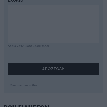
ΣΧΌΛΙΟ *
Απομένουν
2500
χαρακτήρες
* Υποχρεωτικά πεδία