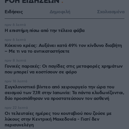
ΡΟΗ ΕΙΔΗΣΕΩΝ
Ειδήσεις
Δημοφιλή
Σχολιασμένα
πριν 6 λεπτά
Η επιστήμη πίσω από την τέλεια φάβα
πριν 6 λεπτά
Κόκκινο κρέας: Αυξάνει κατά 49% τον κίνδυνο διαβήτη
– Με τι να το αντικαταστήσετε
πριν 8 λεπτά
Γονικές παροχές: Οι παγίδες στις μεταφορές χρημάτων
που μπορεί να κοστίσουν σε φόρο
πριν 16 λεπτά
Συγκλονιστικό βίντεο από χειρουργείο την ώρα του
σεισμού των 7,1R στην Ιαπωνία: Τα πάντα κλυδωνίζονται,
δύο προσπάθησαν να προστατεύσουν τον ασθενή
πριν 22 λεπτά
Οι τελευταίες ημέρες του κουταβιού που ζούσε με
λύκους στην Κεντρική Μακεδονία - Γιατί δεν
περισυνελέγη