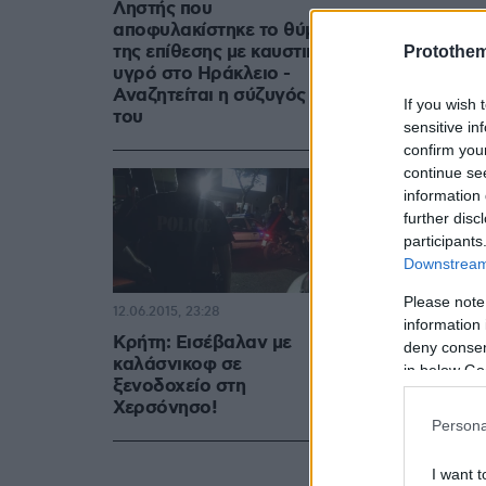
Ληστής που
αποφυλακίστηκε το θύμα
της επίθεσης με καυστικό
Protothe
υγρό στο Ηράκλειο -
Αναζητείται η σύζυγός
If you wish 
του
sensitive in
confirm you
continue se
information 
further disc
participants
Downstream 
Please note
12.06.2015, 23:28
information 
Κρήτη: Εισέβαλαν με
deny consent
καλάσνικοφ σε
in below Go
ξενοδοχείο στη
Χερσόνησο!
Persona
I want t