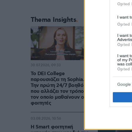
Opted 
I want t
Thema Insights
Opted 
I want 
Advertis
Opted 
I want t
of my P
was col
30.07.2026, 09:33
Opted 
Το DEI College
παρουσιάζει τη Sophia.
Google 
Την πρώτη 24/7 βοηθό AI
που αλλάζει τον τρόπο με
τον οποίο μαθαίνουν οι
φοιτητές
03.08.2026, 10:56
Η Smart φοιτητική