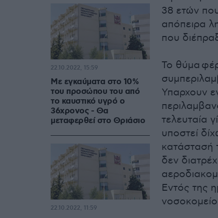
38 ετών που
απόπειρα λη
που διέπραξ
Το θύμα φέ
22.10.2022, 15:59
συμπεριλαμβ
Με εγκαύματα στο 10%
του προσώπου του από
Υπαρχουν ε
το καυστικό υγρό ο
περιλαμβανο
36χρονος - Θα
τελευταία γ
μεταφερθεί στο Θριάσιο
υποστεί δίχ
κατάστασή τ
δεν διατρέχε
αεροδιακομι
Εντός της 
νοσοκομείο
22.10.2022, 11:59