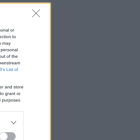
sonal or
ection to
ou may
 personal
out of the
 downstream
B’s List of
er and store
to grant or
ed purposes