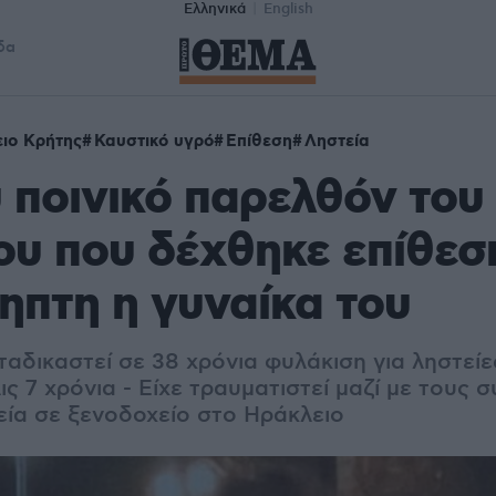
Ελληνικά
English
δα
ιο Κρήτης
Καυστικό υγρό
Επίθεση
Ληστεία
 ποινικό παρελθόν του
υ που δέχθηκε επίθεσ
ηπτη η γυναίκα του
ταδικαστεί σε 38 χρόνια φυλάκιση για ληστείε
ς 7 χρόνια - Είχε τραυματιστεί μαζί με τους 
εία σε ξενοδοχείο στο Ηράκλειο