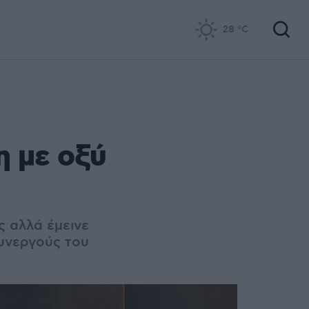
28
°C
η με οξύ
ς αλλά έμεινε
συνεργούς του