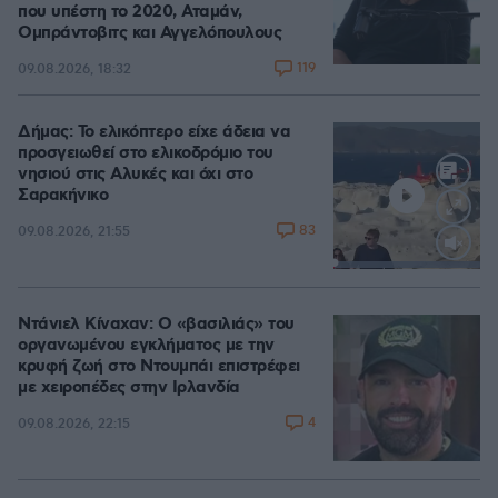
που υπέστη το 2020, Αταμάν,
Ομπράντοβιτς και Αγγελόπουλους
119
09.08.2026, 18:32
Δήμας: Το ελικόπτερο είχε άδεια να
προσγειωθεί στο ελικοδρόμιο του
νησιού στις Αλυκές και όχι στο
Σαρακήνικο
83
09.08.2026, 21:55
Loaded
:
100.00%
Ντάνιελ Κίναχαν: Ο «βασιλιάς» του
οργανωμένου εγκλήματος με την
κρυφή ζωή στο Ντουμπάι επιστρέφει
με χειροπέδες στην Ιρλανδία
4
09.08.2026, 22:15