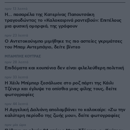
πριν 13 λεπτά
Η... πασαρέλα της Κατερίνας Παπουτσάκη
τραγουδώντας το «Καλοκαιρινά ραντεβού»: Επιτέλους
μια φυσική ομορφιά, της γράφουν
πριν 23 λεπτά
Ο Αντετοκούνμπο μιμήθηκε τις πιο αστείες γκριμάτσες
του Μπαμ Αντεμπάγιο, δείτε βίντεο
ΜΠΑΜΠΗΣ ΚΟΥΤΡΑΣ
πριν 28 λεπτά
Επιδόματα και κουπόνια δεν είναι φιλελεύθερη πολιτική
πριν 33 λεπτά
Η Χέιλι Μπίμπερ ξεσάλωσε στο ροζ πάρτι της Κάιλι
Τζένερ και έγλυψε τα οπίσθια μιας φίλης τους, δείτε
φωτογραφίες
πριν 44 λεπτά
Η Αγγελική Δαλιάνη απολαμβάνει το καλοκαίρι: «Ζω την
καλύτερη περίοδο της ζωής μου», δείτε φωτογραφίες
πριν μία ώρα