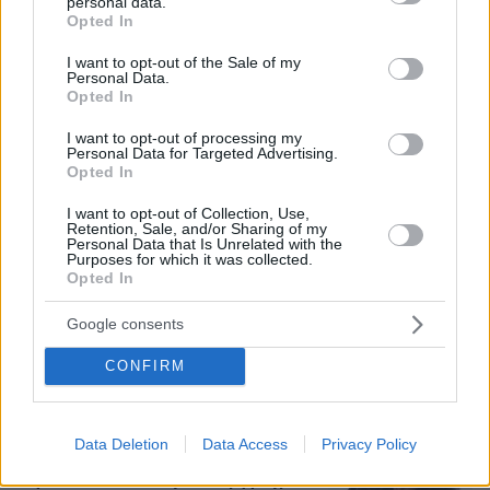
personal data.
grant or deny consent to Google and its third-party tags to
Opted In
use your data for below specified purposes in below Google
consent section.
I want to opt-out of the Sale of my
Personal Data.
Opted In
I want to opt-out of processing my
Personal Data for Targeted Advertising.
Opted In
I want to opt-out of Collection, Use,
Retention, Sale, and/or Sharing of my
Personal Data that Is Unrelated with the
Purposes for which it was collected.
Opted In
09.08.2026, 20:11
Google consents
Πέθανε στα 74 του χρόνια ο σπουδαίος ηθοποιός
Νίκος Καλογερόπουλος
CONFIRM
Γιαννακόπουλος για Ολυμπιακό: «Πριν
10 χρόνια φώναζαν οφσάιντ, δεν
Data Deletion
Data Access
Privacy Policy
ήξεραν ότι η μπάλα μπάσκετ είναι
πορτοκαλί» - Τι είπε για το έμφραγμα