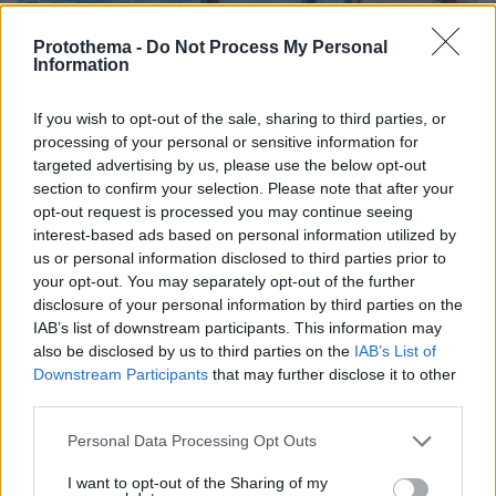
Protothema -
Do Not Process My Personal
Information
If you wish to opt-out of the sale, sharing to third parties, or
processing of your personal or sensitive information for
targeted advertising by us, please use the below opt-out
09.08.2026, 21:06
section to confirm your selection. Please note that after your
«Έφυγε ένα δευτερόλεπτο από την προσοχή μου,
opt-out request is processed you may continue seeing
ο ναυαγοσώστης είναι 68 ετών»: Η δραματική
interest-based ads based on personal information utilized by
περιγραφή του πατέρα για τον θάνατο του
us or personal information disclosed to third parties prior to
4χρονου σε πισίνα της Πάρου
your opt-out. You may separately opt-out of the further
disclosure of your personal information by third parties on the
IAB’s list of downstream participants. This information may
also be disclosed by us to third parties on the
IAB’s List of
Downstream Participants
that may further disclose it to other
third parties.
Please note that this website/app uses one or more Google
Personal Data Processing Opt Outs
services and may gather and store information including but
not limited to your visit or usage behaviour. You may click to
I want to opt-out of the Sharing of my