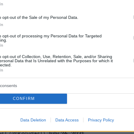
ιστες
θερμοκρασίες
θα υπερβούν σε πολλές
In
υς 40 βαθμούς Κελσίου και από την
o opt-out of the Sale of my Personal Data.
30-7-2021) μέχρι και την Τρίτη (3-8-2021) η
In
 θα κυμανθεί σε ιδιαίτερα υψηλά επίπεδα και
to opt-out of processing my Personal Data for Targeted
 τιμές της, στο εσωτερικό της ηπειρωτικής
ing.
φθάσουν περί τους 43 βαθμούς Κελσίου, ενώ
In
αραμείνουν οι θερμοκρασίες και κατά τη
o opt-out of Collection, Use, Retention, Sale, and/or Sharing
ersonal Data that Is Unrelated with the Purposes for which it
ς νύχτας, με τις ελάχιστες τιμές πάνω από του
lected.
θμούς Κελσίου.
In
consents
 ΔΕΛΤΙΟ ΕΠΙΚΙΝΔΥΝΩΝ ΚΑΙΡΙΚΩΝ ΦΑΙΝΟΜΕΝΩΝ
ίο
https://t.co/3Bt7P6IJXp
CONFIRM
υση του εκτάκτου από την
ps://t.co/6sWYtC6xyy
@EMY_HNMS
er.com/Y91jaifUjV
Data Deletion
Data Access
Privacy Policy
asΤ (@KolydasT)
July 26, 2021