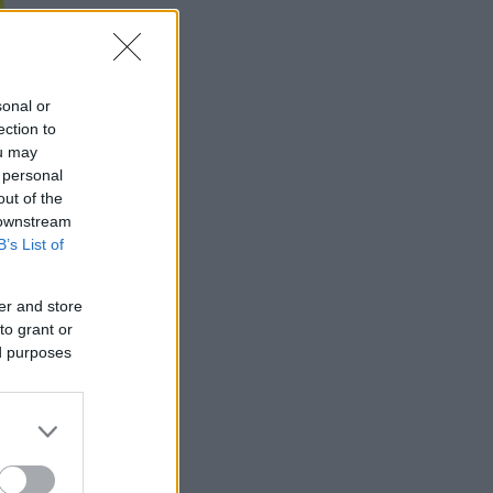
sonal or
ection to
ou may
 personal
out of the
 downstream
B’s List of
er and store
to grant or
ed purposes