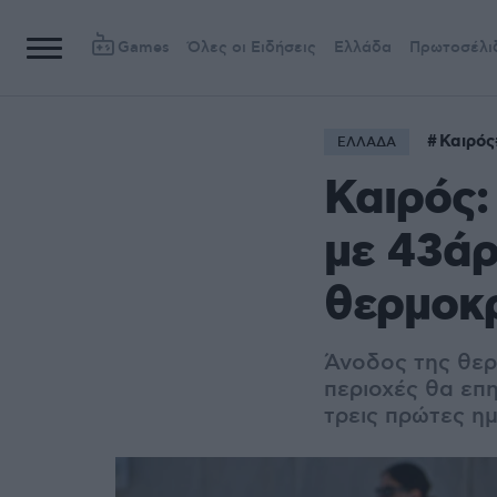
Games
Όλες οι Ειδήσεις
Ελλάδα
Πρωτοσέλι
Καιρός
ΕΛΛΑΔΑ
Καιρός:
με 43άρ
θερμοκ
Άνοδος της θερ
περιοχές θα επ
τρεις πρώτες η