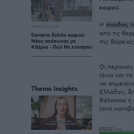
καιρού
.
Η
άνοδος τ
26.07.2021, 11:51
από τις θερ
Έκτακτο δελτίο καιρού:
Νέος καύσωνας με
της Βόρειας
43άρια - Πού θα χτυπήσει
Οι περιοχές
Ιόνιο και τ
να σημειώνο
Thema Insights
Ελλάδος, δ
θάλασσα ή 
(από καταβα