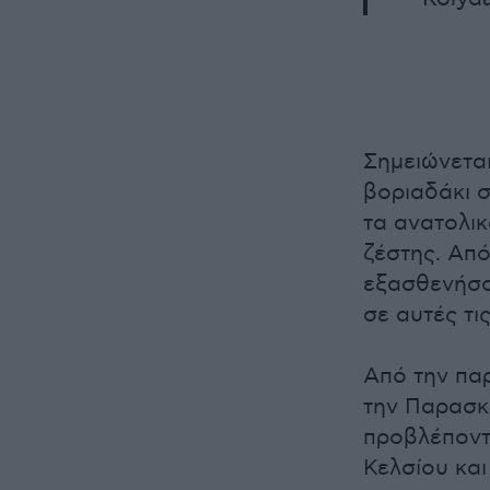
Σημειώνεται
βοριαδάκι σ
τα ανατολι
ζέστης. Απ
εξασθενήσου
σε αυτές τι
Από την πα
την Παρασκ
προβλέποντ
Κελσίου και