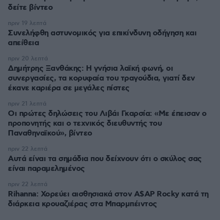
δείτε βίντεο
πριν 19 λεπτά
Συνελήφθη αστυνομικός για επικίνδυνη οδήγηση και
απείθεια
πριν 20 λεπτά
Δημήτρης Ξανθάκης: Η γνήσια λαϊκή φωνή, οι
συνεργασίες, τα κορυφαία του τραγούδια, γιατί δεν
έκανε καριέρα σε μεγάλες πίστες
πριν 21 λεπτά
Οι πρώτες δηλώσεις του Λιβάι Γκαρσία: «Με έπεισαν ο
προπονητής και ο τεχνικός διευθυντής του
Παναθηναϊκού», βίντεο
πριν 22 λεπτά
Αυτά είναι τα σημάδια που δείχνουν ότι ο σκύλος σας
είναι παραμελημένος
πριν 22 λεπτά
Rihanna: Χορεύει αισθησιακά στον A$AP Rocky κατά τη
διάρκεια κρουαζιέρας στα Μπαρμπέιντος