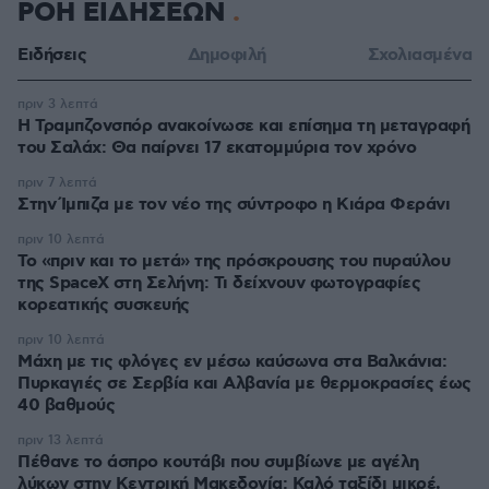
ΡΟΗ ΕΙΔΗΣΕΩΝ
Ειδήσεις
Δημοφιλή
Σχολιασμένα
πριν 3 λεπτά
Η Τραμπζονσπόρ ανακοίνωσε και επίσημα τη μεταγραφή
του Σαλάχ: Θα παίρνει 17 εκατομμύρια τον χρόνο
πριν 7 λεπτά
Στην Ίμπιζα με τον νέο της σύντροφο η Κιάρα Φεράνι
πριν 10 λεπτά
Το «πριν και το μετά» της πρόσκρουσης του πυραύλου
της SpaceX στη Σελήνη: Τι δείχνουν φωτογραφίες
κορεατικής συσκευής
πριν 10 λεπτά
Μάχη με τις φλόγες εν μέσω καύσωνα στα Βαλκάνια:
Πυρκαγιές σε Σερβία και Αλβανία με θερμοκρασίες έως
40 βαθμούς
πριν 13 λεπτά
Πέθανε το άσπρο κουτάβι που συμβίωνε με αγέλη
λύκων στην Κεντρική Μακεδονία: Καλό ταξίδι μικρέ,