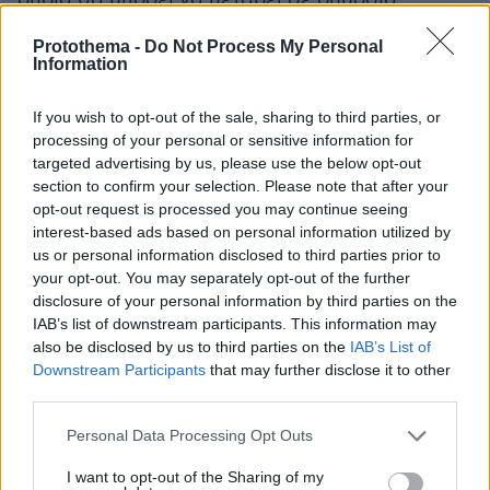
δομήγια τη διενέργεια δωρεάν επαναληπτικού
Protothema -
Do Not Process My Personal
rapidtest.Η λίστα με τις δημόσιες δομές
Information
περιλαμβάνεται στην πλατφόρμα
https://self-
testing.gov.gr.
If you wish to opt-out of the sale, sharing to third parties, or
processing of your personal or sensitive information for
targeted advertising by us, please use the below opt-out
2. Για τους εκπαιδευτικούς, θα εκδίδεται η
section to confirm your selection. Please note that after your
δήλωση θετικού αποτελέσματος μέσω της
opt-out request is processed you may continue seeing
πλατφόρμας https://self-testing.gov.gr, με την
interest-based ads based on personal information utilized by
οποία θα μπορεί να μεταβεί σε δημόσια δομή
us or personal information disclosed to third parties prior to
your opt-out. You may separately opt-out of the further
για τη διενέργεια δωρεάν επαναληπτικού
disclosure of your personal information by third parties on the
rapidtest.Η λίστα με τις δημόσιες δομές
IAB’s list of downstream participants. This information may
περιλαμβάνεται στην πλατφόρμα
https://self-
also be disclosed by us to third parties on the
IAB’s List of
testing.gov.gr.
Downstream Participants
that may further disclose it to other
third parties.
3. Αν το επαναληπτικό τεστ είναι θετικό, θα
Please note that this website/app uses one or more Google
Personal Data Processing Opt Outs
ακολουθείται το πρωτόκολλο του ΕΟΔΥ. Αν το
services and may gather and store information including but
not limited to your visit or usage behaviour. You may click to
I want to opt-out of the Sharing of my
επαναληπτικό τεστ είναι αρνητικό, οι μαθητές/