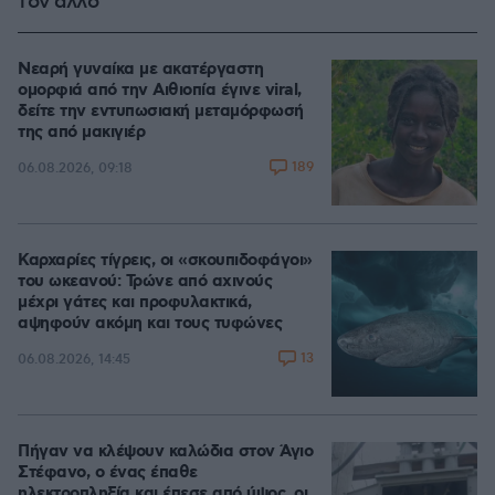
τον άλλο
Νεαρή γυναίκα με ακατέργαστη
ομορφιά από την Αιθιοπία έγινε viral,
δείτε την εντυπωσιακή μεταμόρφωσή
της από μακιγιέρ
189
06.08.2026, 09:18
Καρχαρίες τίγρεις, οι «σκουπιδοφάγοι»
του ωκεανού: Τρώνε από αχινούς
μέχρι γάτες και προφυλακτικά,
αψηφούν ακόμη και τους τυφώνες
13
06.08.2026, 14:45
Πήγαν να κλέψουν καλώδια στον Άγιο
Στέφανο, ο ένας έπαθε
ηλεκτροπληξία και έπεσε από ύψος, οι