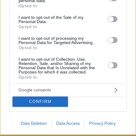
personal data.
grant or deny consent to Google and its third-party tags to
εκπαιδευτικοί θα λαμβάνουν σχετική βεβαίωση
Opted In
use your data for below specified purposes in below Google
από το σημείο εξέτασης και θα επιστρέφουν
consent section.
I want to opt-out of the Sale of my
στο σχολείο.
Personal Data.
Opted In
8) Γιατί προτεραιοποιήθηκαν τα Λύκεια έναντι
I want to opt-out of processing my
Personal Data for Targeted Advertising.
άλλων βαθμίδων;
Opted In
I want to opt-out of Collection, Use,
Προτεραιοποιήθηκε το άνοιγμα των Λυκείων
Retention, Sale, and/or Sharing of my
Personal Data that Is Unrelated with the
για δύο βασικούς λόγους: - γιατί παραμένουν
Purposes for which it was collected.
κλειστά για μεγαλύτερο χρονικό διάστημα -
Opted In
γιατί πλησιάζουν και οι Πανελλαδικές
Google consents
εξετάσεις.
CONFIRM
9) Έχουν δοθεί οδηγίες για την κάλυψη της
ύλης;
Data Deletion
Data Access
Privacy Policy
Καθ’ όλη τη διάρκεια της πανδημίας, το