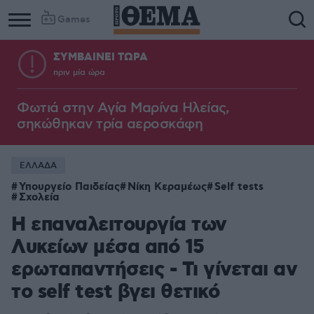
Games
ΣΥΜΒΑΙΝΕΙ ΤΩΡΑ
πριν μία ώρα
Φωτιά στην Aγία Μαρίνα Ηλείας,
σηκώθηκαν τρία αεροσκάφη
ΕΛΛΑΔΑ
Υπουργείο Παιδείας
Νίκη Κεραμέως
Self tests
Σχολεία
H επαναλειτουργία των
Λυκείων μέσα από 15
ερωταπαντήσεις - Τι γίνεται αν
το self test βγει θετικό