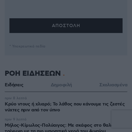
* Υποχρεωτικά πεδία
ΡΟΗ ΕΙΔΗΣΕΩΝ
Ειδήσεις
Δημοφιλή
Σχολιασμένα
πριν 8 λεπτά
Κρύο ντους ή χλιαρό; Το λάθος που κάνουμε τις ζεστές
νύχτες πριν από τον ύπνο
πριν 9 λεπτά
Μήλος-Κίμωλος-Πολύαιγος: Με σκάφος στο θαλασσινό
τρίγωνο με τα πιο μαγνητικά νερά του Αιγαίου