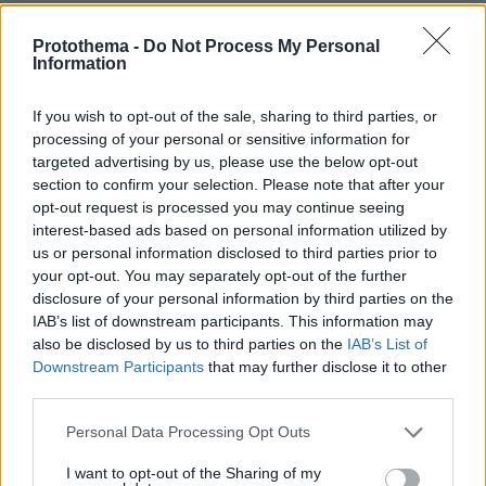
άλλων παραλλαγών του κορωνοϊού που
κυκλοφορούν. Ωστόσο, αυτή η παραλλαγή
Protothema -
Do Not Process My Personal
Information
(παραλλαγή 'cluster 5'), είχε έναν συνδυασμό
μεταλλάξεων ή αλλαγών που δεν είχαν
If you wish to opt-out of the sale, sharing to third parties, or
παρατηρηθεί προηγουμένως.
processing of your personal or sensitive information for
targeted advertising by us, please use the below opt-out
section to confirm your selection. Please note that after your
Τα μινκ μπορούν να λειτουργήσουν ως
opt-out request is processed you may continue seeing
δεξαμενή του ιού
μεταδίδοντάς τον μεταξύ
interest-based ads based on personal information utilized by
τους και ενέχουν κίνδυνο μετάδοσης του ιού
us or personal information disclosed to third parties prior to
από τα μινκ στους ανθρώπους. Οι άνθρωποι
your opt-out. You may separately opt-out of the further
μπορούν στη συνέχεια να μεταδώσουν αυτόν
disclosure of your personal information by third parties on the
IAB’s list of downstream participants. This information may
τον ιό στον ανθρώπινο πληθυσμό. Επιπλέον,
also be disclosed by us to third parties on the
IAB’s List of
μπορεί να προκληθεί μετάδοση από άνθρωπο
Downstream Participants
that may further disclose it to other
σε μινκ.
third parties.
Please note that this website/app uses one or more Google
Personal Data Processing Opt Outs
Όταν οποιοσδήποτε ιός που μολύνει ζώα ζώων
services and may gather and store information including but
μεταφέρεται στον ανθρώπινο πληθυσμό ή όταν
not limited to your visit or usage behaviour. You may click to
I want to opt-out of the Sharing of my