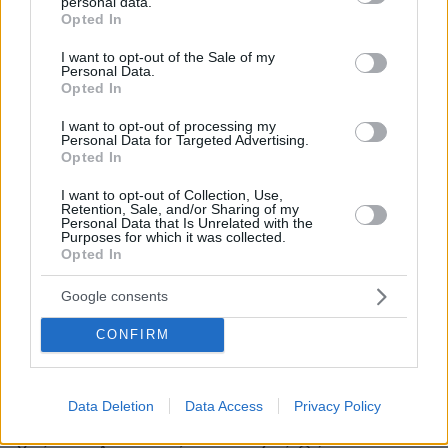
personal data.
ένας ζωικός πληθυσμός θα μπορούσε να
grant or deny consent to Google and its third-party tags to
Opted In
use your data for below specified purposes in below Google
συμβάλει στην ενίσχυση και τη διάδοση ενός
consent section.
I want to opt-out of the Sale of my
ιού, αυτό μπορεί να επηρεάσει την πορεία της
Personal Data.
πανδημίας.
Opted In
I want to opt-out of processing my
Αν οι ιοί μεταφέρονται μεταξύ πληθυσμών
Personal Data for Targeted Advertising.
Opted In
ανθρώπων και ζώων, μπορεί να προκύψουν
γενετικές τροποποιήσεις στον ιό
».
I want to opt-out of Collection, Use,
Retention, Sale, and/or Sharing of my
Personal Data that Is Unrelated with the
Purposes for which it was collected.
Η υπεράσπιση της εκτροφής βιζόν
Opted In
Τοπικά ΜΜΕ της Βόρειας Ελλάδας
Google consents
δημοσίευσαν την Κυριακή 15/11 άρθρο δύο
CONFIRM
κτηνιάτρων, οι οποίοι εισφέρουν μια άλλη
οπτική στην εκτροφή γουνοφόρων ζώων,
αντίθετη στο ρεύμα της γενικής κατακραυγής
Data Deletion
Data Access
Privacy Policy
συλλήβδην εναντίον της γουνοποιίας. Οι κ.κ.