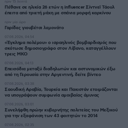
πριν 15 λεπτά
Πέθανε σε ηλικία 26 ετών η influencer Σίντνεϊ Τάουλ
έπειτα από τριετή μάχη με σπάνια μορφή καρκίνου
πριν μία ώρα
Γαρίδες γιουβέτσι λεμονάτο
07.08.2026, 04:54
«Έγκλημα πολέμου» ο ισραηλινός βομβαρδισμός που
σκότωσε δημοσιογράφο στον Λίβανο, καταγγέλλουν
τρεις ΜΚΟ
07.08.2026, 04:13
Επεισόδια μεταξύ διαδηλωτών και αστυνομικών έξω
από τη Γερουσία στην Αργεντινή, δείτε βίντεο
07.08.2026, 03:38
Σαουδική Αραβία, Τουρκία και Πακιστάν ετοιμάζονται
να υπογράψουν συμφωνία αμοιβαίας άμυνας
07.08.2026, 03:01
Συνελήφθη πρώην κυβερνήτης πολιτείας του Μεξικού
για την εξαφάνιση των 43 φοιτητών το 2014
07.08.2026, 02:35