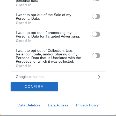
personal data.
grant or deny consent to Google and its third-party tags to
ΦΟΡΤΩΣΗ ΠΕΡΙΣΣΟΤΕΡΩΝ ΣΧΟΛΙΩΝ
Opted In
use your data for below specified purposes in below Google
consent section.
I want to opt-out of the Sale of my
Personal Data.
Opted In
ΠΡΟΣΘΗΚΗ ΣΧΟΛΙΟΥ
I want to opt-out of processing my
Personal Data for Targeted Advertising.
ΌΝΟΜΑ *
Opted In
I want to opt-out of Collection, Use,
Retention, Sale, and/or Sharing of my
Personal Data that Is Unrelated with the
Purposes for which it was collected.
Opted In
EMAIL
Google consents
CONFIRM
ΣΧΌΛΙΟ *
Data Deletion
Data Access
Privacy Policy