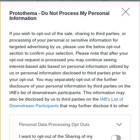
νύχια και με δόντια να διατηρήσουν, εις βάρος του
κοινωνικού συνόλου, προνόμια που μπορεί να είχαν
Protothema -
Do Not Process My Personal
νόημα σε προηγούμενες δεκαετίες ή αιώνες (για
Information
τους συμβολαιογράφους π.χ. όταν 99% ήταν
αγράμματοι και δεν υπήρχε κτηματολόγιο) αλλά
If you wish to opt-out of the sale, sharing to third parties, or
έχουν προ πολλού ξεπερασθεί. Rent seeking λέγεται
processing of your personal or sensitive information for
αυτό. Προσοδοθηρία στην Ελληνική. Θα έχουν την
targeted advertising by us, please use the below opt-out
τύχη των δεινοσαύρων. Και η κοινωνία θα επιχαίρει
section to confirm your selection. Please note that after your
και πολύ καλά θα κάνει. Κυριάκο ΚΑΝΕΝΑ ΕΛΕΟΣ!
opt-out request is processed you may continue seeing
ΑΠΑΝΤΗΣΗ
interest-based ads based on personal information utilized by
us or personal information disclosed to third parties prior to
your opt-out. You may separately opt-out of the further
Πατίνια
disclosure of your personal information by third parties on the
03.05.2019, 00:08
IAB’s list of downstream participants. This information may
Και στα πατίνια πρέπει να εφαρμοστεί το ίδιο, δεν
also be disclosed by us to third parties on the
IAB’s List of
μπορεί να πληρώνει ο κόσμος μέσω εφαρμογής
Downstream Participants
that may further disclose it to other
απευθείας στο εξωτερικό
third parties.
ΑΠΑΝΤΗΣΗ
Please note that this website/app uses one or more Google
Personal Data Processing Opt Outs
services and may gather and store information including but
not limited to your visit or usage behaviour. You may click to
I want to opt-out of the Sharing of my