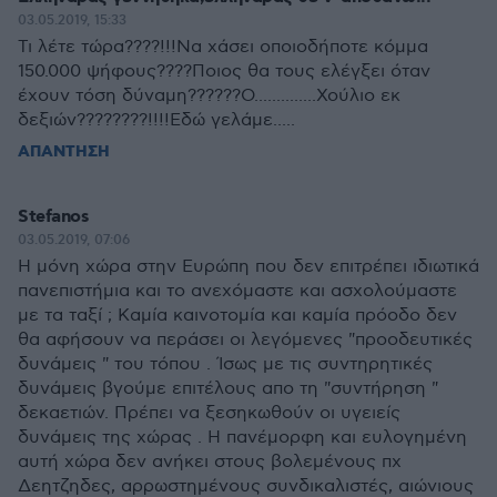
03.05.2019, 15:33
Τι λέτε τώρα????!!!Να χάσει οποιοδήποτε κόμμα
150.000 ψήφους????Ποιος θα τους ελέγξει όταν
έχουν τόση δύναμη??????Ο..............Χούλιο εκ
δεξιών????????!!!!Εδώ γελάμε.....
ΑΠΑΝΤΗΣΗ
Stefanos
03.05.2019, 07:06
Η μόνη χώρα στην Ευρώπη που δεν επιτρέπει ιδιωτικά
πανεπιστήμια και το ανεχόμαστε και ασχολούμαστε
με τα ταξί ; Καμία καινοτομία και καμία πρόοδο δεν
θα αφήσουν να περάσει οι λεγόμενες "προοδευτικές
δυνάμεις " του τόπου . Ίσως με τις συντηρητικές
δυνάμεις βγούμε επιτέλους απο τη "συντήρηση "
δεκαετιών. Πρέπει να ξεσηκωθούν οι υγειείς
δυνάμεις της χώρας . Η πανέμορφη και ευλογημένη
αυτή χώρα δεν ανήκει στους βολεμένους πχ
Δεητζηδες, αρρωστημένους συνδικαλιστές, αιώνιους