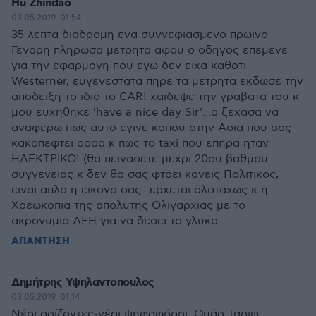
Hu Zhindao
03.05.2019, 01:54
35 λεπτα διαδρομη ενα συννεφιασμενο πρωινο
Γεναρη πληρωσα μετρητα αφου ο οδηγος επεμενε
για την εφαρμογη που εγω δεν ειχα καθοτι
Westerner, ευγενεστατα πηρε τα μετρητα εκδωσε την
αποδειξη το ιδιο το CAR! χαιδεψε την γραβατα του κ
μου ευχηθηκε 'have a nice day Sir'...α ξεχασα να
αναφερω πως αυτο εγινε καπου στην Ασια που σας
κακοπεφτει αααα κ πως το taxi που επηρα ηταν
ΗΛΕΚΤΡΙΚΟ! (θα πεινασετε μεχρι 20ου βαθμου
συγγενειας κ δεν θα σας φταει κανεις Πολιτικος,
ειναι απλα η εικονα σας...ερχεται ολοταχως κ η
Χρεωκοπια της απολυτης Ολιγαρχιας με το
ακρονυμιο ΔΕΗ για να δεσει το γλυκο
ΑΠΑΝΤΗΣΗ
Δημήτρης Υψηλαντοπουλος
03.05.2019, 01:14
Νέοι ορίζοντες-νέοι ψηφοφόροι: Ομάρ Ταριφ