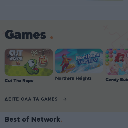
Games
Northern Heights
Candy Bub
Cut The Rope
ΔΕΙΤΕ ΟΛΑ ΤΑ GAMES
Best of Network