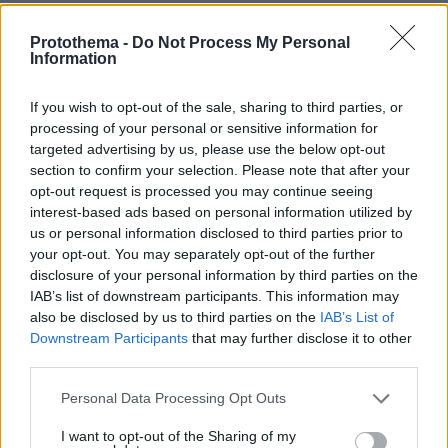
Χούθι, το «άλυτο πρόβλημα» της
Protothema -
Do Not Process My Personal
Information
Μέσης Ανατολής: Γιατί χίλια πλήγματα
δεν ήταν αρκετά για να τους
σταματήσουν
If you wish to opt-out of the sale, sharing to third parties, or
processing of your personal or sensitive information for
68
09.08.2026, 13:59
targeted advertising by us, please use the below opt-out
section to confirm your selection. Please note that after your
opt-out request is processed you may continue seeing
interest-based ads based on personal information utilized by
Πέθανε κτηνοτρόφος στη Λέσβο μετά
τη θανάτωση του κοπαδιού του λόγω
us or personal information disclosed to third parties prior to
αφθώδους πυρετού
your opt-out. You may separately opt-out of the further
disclosure of your personal information by third parties on the
3
09.08.2026, 12:47
IAB’s list of downstream participants. This information may
also be disclosed by us to third parties on the
IAB’s List of
Downstream Participants
that may further disclose it to other
third parties.
Please note that this website/app uses one or more Google
Personal Data Processing Opt Outs
services and may gather and store information including but
not limited to your visit or usage behaviour. You may click to
I want to opt-out of the Sharing of my