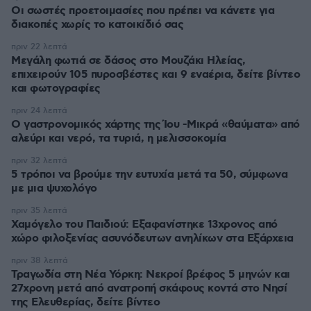
Οι σωστές προετοιμασίες που πρέπει να κάνετε για
διακοπές χωρίς το κατοικίδιό σας
πριν 22 λεπτά
Μεγάλη φωτιά σε δάσος στο Μουζάκι Ηλείας,
επιχειρούν 105 πυροσβέστες και 9 εναέρια, δείτε βίντεο
και φωτογραφίες
πριν 24 λεπτά
Ο γαστρονομικός χάρτης της Ίου -Μικρά «θαύματα» από
αλεύρι και νερό, τα τυριά, η μελισσοκομία
πριν 32 λεπτά
5 τρόποι να βρούμε την ευτυχία μετά τα 50, σύμφωνα
με μια ψυχολόγο
πριν 35 λεπτά
Χαμόγελο του Παιδιού: Εξαφανίστηκε 13χρονος από
χώρο φιλοξενίας ασυνόδευτων ανηλίκων στα Εξάρχεια
πριν 38 λεπτά
Τραγωδία στη Νέα Υόρκη: Νεκροί βρέφος 5 μηνών και
27χρονη μετά από ανατροπή σκάφους κοντά στο Νησί
της Ελευθερίας, δείτε βίντεο