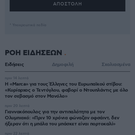
* Υποχρεωτικά πεδία
ΡΟΗ ΕΙΔΗΣΕΩΝ
Ειδήσεις
Δημοφιλή
Σχολιασμένα
πριν 14 λεπτά
Η «Marca» για τους Έλληνες του Ευρωπαϊκού στίβου:
«Κυρίαρχος ο Τεντόγλου, φαβορί ο Ντουπλάντις με όλο
τον σεβασμό στον Μανόλο»
πριν 20 λεπτά
Γιαννακόπουλος για την αντιπαλότητα με τον
Ολυμπιακό: «Πριν 10 χρόνια φώναζαν οφσάιντ, δεν
ήξεραν ότι η μπάλα του μπάσκετ είναι πορτοκαλί»
πριν 22 λεπτά