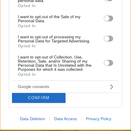
Games
personal data.
grant or deny consent to Google and its third-party tags to
Opted In
use your data for below specified purposes in below Google
consent section.
I want to opt-out of the Sale of my
Personal Data.
Opted In
I want to opt-out of processing my
Personal Data for Targeted Advertising.
Opted In
Northern Heights
Candy Bub
Cut The Rope
I want to opt-out of Collection, Use,
Retention, Sale, and/or Sharing of my
Personal Data that Is Unrelated with the
ΔΕΙΤΕ ΟΛΑ ΤΑ GAMES
Purposes for which it was collected.
Opted In
Google consents
Best of Network
CONFIRM
Data Deletion
Data Access
Privacy Policy