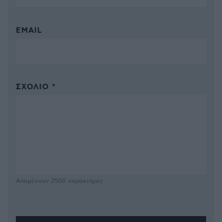
EMAIL
ΣΧΌΛΙΟ *
Απομένουν
2500
χαρακτήρες