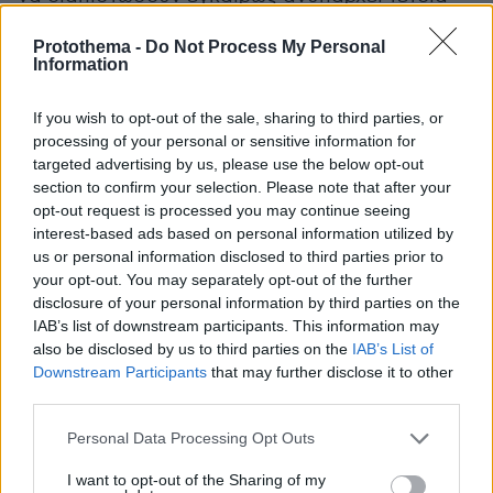
ανάρτηση για τις οφειλές ή άλλες υποχρεώσεις
Protothema -
Do Not Process My Personal
τους.
Information
Η ανάγκη να καταστεί υποχρεωτική η δήλωση
If you wish to opt-out of the sale, sharing to third parties, or
email υπαγορευόταν, με βάση την αρχική
processing of your personal or sensitive information for
targeted advertising by us, please use the below opt-out
εισήγηση, από το γεγονός με την εν λόγω
section to confirm your selection. Please note that after your
απόφαση, θα ενεργοποιηθεί το άρθρο 5 του
opt-out request is processed you may continue seeing
ν.4174/2013, το οποίο θεσπίζει από φέτος την
interest-based ads based on personal information utilized by
«Ηλεκτρονική Κοινοποίηση» των πράξεων της
us or personal information disclosed to third parties prior to
your opt-out. You may separately opt-out of the further
Φορολογικής Διοίκησης προς τον
disclosure of your personal information by third parties on the
Φορολογούμενο. Ο νόμος καθιερώνει την
IAB’s list of downstream participants. This information may
Ηλεκτρονική Κοινοποίηση ως εναλλακτική
also be disclosed by us to third parties on the
IAB’s List of
μορφή ειδοποίησης, όπως η θυροκόληση με
Downstream Participants
that may further disclose it to other
δικαστικό επιμελητή ή μέσω ταχυδρομείου, από
third parties.
την οποία νομικά «τρέχουν» και οι προθεσμίες
Please note that this website/app uses one or more Google
Personal Data Processing Opt Outs
του 30ημέρου και του 4μήνου για να πληρώσει
services and may gather and store information including but
not limited to your visit or usage behaviour. You may click to
I want to opt-out of the Sharing of my
ή να ξεκινήσει η κατάσχεση σε βάρος του.