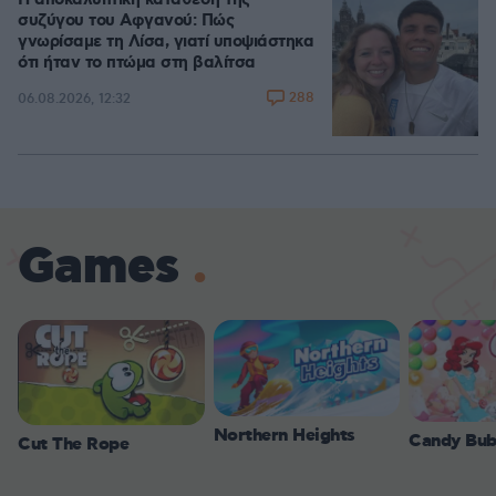
Η αποκαλυπτική κατάθεση της
συζύγου του Αφγανού: Πώς
γνωρίσαμε τη Λίσα, γιατί υποψιάστηκα
ότι ήταν το πτώμα στη βαλίτσα
288
06.08.2026, 12:32
Games
Northern Heights
Candy Bub
Cut The Rope