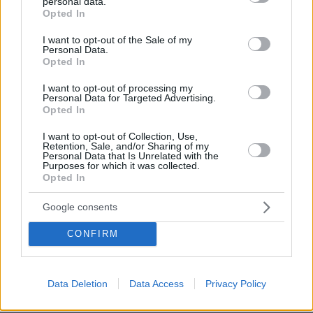
personal data.
grant or deny consent to Google and its third-party tags to
Opted In
use your data for below specified purposes in below Google
Το μέτρο αποσκοπεί κυρίως στο να μην μπορεί
consent section.
I want to opt-out of the Sale of my
ο φορολογούμενος να επικαλεστεί στα
Personal Data.
Opted In
δικαστήρια ότι δεν ειδοποιήθηκε από την
εφορία και, άρα, δεν πρέπει να προχωρήσουν
I want to opt-out of processing my
Personal Data for Targeted Advertising.
τα εις βάρος του μέτρα είσπραξης, επειδή πχ η
Opted In
επιστολή χάθηκε στο ταχυδρομείο ή δεν ισχύει
I want to opt-out of Collection, Use,
η διεύθυνση ή το τηλέφωνο που είχε δηλώσει
Retention, Sale, and/or Sharing of my
κάποτε στην εφορία. Θεωρείται δηλαδή ότι ενώ
Personal Data that Is Unrelated with the
Purposes for which it was collected.
κάποιος μπορεί να αλλάζει σπίτι,
Opted In
επαγγελματική έδρα ή τηλέφωνο, ο
Google consents
προσωπικός λογαριασμός ηλεκτρονικού
ταχυδρομείου τον συνοδεύει «δια βίου» όπου
CONFIRM
και αν βρίσκεται, για να μπορεί να τον βρίσκει
η εφορία.
Data Deletion
Data Access
Privacy Policy
Εφόσον λάβει τελικώς «προαιρετικό