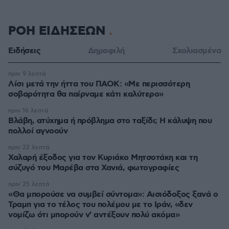
ΡΟΗ ΕΙΔΗΣΕΩΝ
Ειδήσεις
Δημοφιλή
Σχολιασμένα
πριν 9 λεπτά
Λίσι μετά την ήττα του ΠΑΟΚ: «Με περισσότερη
σοβαρότητα θα παίρναμε κάτι καλύτερο»
πριν 16 λεπτά
Βλάβη, ατύχημα ή πρόβλημα στο ταξίδι; Η κάλυψη που
πολλοί αγνοούν
πριν 22 λεπτά
Χαλαρή έξοδος για τον Κυριάκο Μητσοτάκη και τη
σύζυγό του Μαρέβα στα Χανιά, φωτογραφίες
πριν 25 λεπτά
«Θα μπορούσε να συμβεί σύντομα»: Αισιόδοξος ξανά ο
Τραμπ για το τέλος του πολέμου με το Ιράν, «δεν
νομίζω ότι μπορούν ν' αντέξουν πολύ ακόμα»