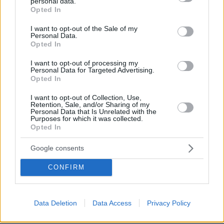
personal data.
grant or deny consent to Google and its third-party tags to
Και τρίτον, οι πολιτικές που εφαρμόζουμε
Opted In
use your data for below specified purposes in below Google
μακροπρόθεσμα πρέπει να είναι συνεπείς με
consent section.
I want to opt-out of the Sale of my
τις βραχυπρόθεσμες παρεμβάσεις μας. Όταν
Personal Data.
Opted In
επενδύουμε στην ενέργεια, στην
πραγματικότητα επενδύουμε στη
I want to opt-out of processing my
Personal Data for Targeted Advertising.
μακροπρόθεσμη κυριαρχία, στις δυνατότητες
Opted In
και στις ανάγκες της Ευρωπαϊκής Ένωσης
συνολικά.
I want to opt-out of Collection, Use,
Retention, Sale, and/or Sharing of my
Personal Data that Is Unrelated with the
Purposes for which it was collected.
Ξέρουμε καλά ότι οι επενδύσεις που
Opted In
πραγματοποιήσαμε ως Ευρωπαίοι από το 2022
Google consents
και μετά μας επέτρεψαν να βιώσουμε την
κρίση με κατά 12% μικρότερη ένταση, σύμφωνα
CONFIRM
με τους υπολογισμούς του ΔΝΤ, σε σύγκριση
με το τι θα είχε συμβεί εάν δεν είχαμε
προχωρήσει στις απαραίτητες επενδύσεις.
Data Deletion
Data Access
Privacy Policy