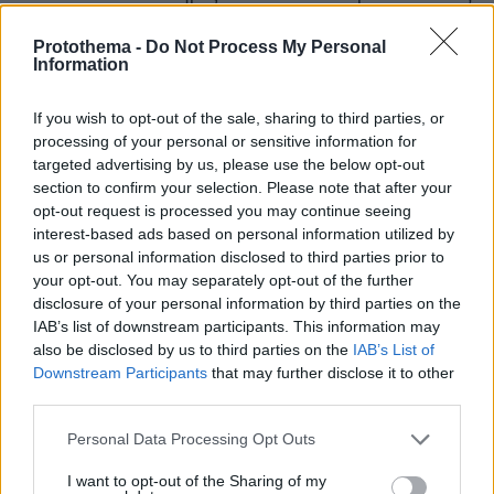
Ευρωπαίους πολίτες απέναντι σε αυτούς τους
Protothema -
Do Not Process My Personal
λογαριασμούς, διατηρώντας παράλληλα υπό
Information
έλεγχο τις πληθωριστικές πιέσεις;
If you wish to opt-out of the sale, sharing to third parties, or
Κυριάκος Πιερρακάκης:
Είναι εις γνώσιν μας ότι
processing of your personal or sensitive information for
καλούμαστε να πετύχουμε τρεις στόχους
targeted advertising by us, please use the below opt-out
section to confirm your selection. Please note that after your
ταυτόχρονα, κάτι που καθιστά την κατάσταση
opt-out request is processed you may continue seeing
ακόμη πιο απαιτητική.
interest-based ads based on personal information utilized by
us or personal information disclosed to third parties prior to
Πρώτον, πρέπει να στηρίξουμε τα πιο ευάλωτα
your opt-out. You may separately opt-out of the further
disclosure of your personal information by third parties on the
νοικοκυριά, εκείνα που έχουν τη μεγαλύτερη
IAB’s list of downstream participants. This information may
ανάγκη.
also be disclosed by us to third parties on the
IAB’s List of
Downstream Participants
that may further disclose it to other
Δεύτερον, πρέπει να επιδείξουμε
third parties.
δημοσιονομική σύνεση, διότι ξέρουμε ότι η
Please note that this website/app uses one or more Google
Personal Data Processing Opt Outs
δημοσιονομική κατάσταση σήμερα είναι πιο
services and may gather and store information including but
απαιτητική σε σχέση με το 2022.
not limited to your visit or usage behaviour. You may click to
I want to opt-out of the Sharing of my