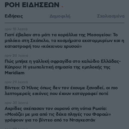
ΡΟΗ ΕΙΔΗΣΕΩΝ
Ειδήσεις
Δημοφιλή
Σχολιασμένα
πριν 18 λεπτά
Γιατί έβαλαν στο μάτι τα κοράλλια της Μεσογείου: Το
μπλόκο στη Σκόπελο, τα κοσμήματα εκατομμυρίων και η
καταστροφή του «κόκκινου χρυσού»
πριν 20 λεπτά
Πώς μπήκε η γαλλική σφραγίδα στο καλώδιο Ελλάδας-
Κύπρου: Η γεωπολιτική σημασία της εμπλοκής της
Meridiam
πριν 29 λεπτά
Βίντεο: Ο Ήλιος όπως δεν τον έχουμε ξαναδεί, οι πιο
λεπτομερείς εικόνες που έχουν καταγραφεί ποτέ
πριν 30 λεπτά
Ακρίδες σκέπασαν τον ουρανό στη νότια Ρωσία:
«Μοιάζει με μια από τις δέκα πληγές του Φαραώ»
γράφουν για το βίντεο από το Νταγκεστάν