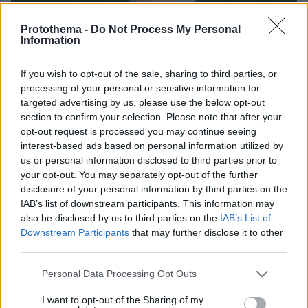
Protothema -
Do Not Process My Personal
Information
If you wish to opt-out of the sale, sharing to third parties, or
processing of your personal or sensitive information for
targeted advertising by us, please use the below opt-out
section to confirm your selection. Please note that after your
opt-out request is processed you may continue seeing
interest-based ads based on personal information utilized by
us or personal information disclosed to third parties prior to
your opt-out. You may separately opt-out of the further
disclosure of your personal information by third parties on the
IAB’s list of downstream participants. This information may
also be disclosed by us to third parties on the
IAB’s List of
Downstream Participants
that may further disclose it to other
third parties.
05.08.2026, 21:43
Σερ Ντέμης Χασάμπης: Ποιος είναι ο Έλληνας
Please note that this website/app uses one or more Google
Personal Data Processing Opt Outs
νέος «εγκέφαλος» του τμήματος AI της Google
services and may gather and store information including but
not limited to your visit or usage behaviour. You may click to
I want to opt-out of the Sharing of my