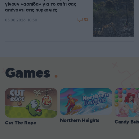
γίνουν «ασπίδα» για το σπίτι σας
απέναντι στις πυρκαγιές
53
05.08.2026, 10:50
Games
Northern Heights
Candy Bub
Cut The Rope