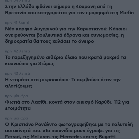
πριν 34 λεπτά
Στην Ελλάδα φθάνει σήμερα η 46χρονη από τη
Βρετανία που κατηγορείται για τον εμπρησμό στη Marfin
πριν 41 λεπτά
Νέα καρφιά Αυγερινού για την Καρυστιανού: Kάποιοι
ονειρεύονται βουλευτικά έδρανα και συνωμοσίες, η
δημοκρατία θα τους χαλάσει το όνειρο
πριν 42 λεπτά
Το παρεξηγημένο αιθέριο έλαιο που κρατά μακριά τα
κουνούπια για 3 ώρες
πριν 43 λεπτά
Η ντομάτα στο μικροσκόπιο: Τι συμβαίνει όταν την
αλατίζουμε;
πριν μία ώρα
Φωτιά στο Λασίθι, κοντά στον οικισμό Καρύδι, 112 για
ετοιμότητα
πριν μία ώρα
Ο Κριστιάνο Ρονάλντο φωτογραφήθηκε με τα πολυτελή
αυτοκίνητά του: «Τα παιχνίδια μου» έγραψε για τις
Ferrari, τις McLaren, τις Mercedes και τις Bugatti