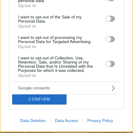
personal data.
grant or deny consent to Google and its third-party tags to
Opted In
Ζευγάρι Βρετανών με 3 παιδιά
use your data for below specified purposes in below Google
πούλησαν τα πάντα για να
consent section.
I want to opt-out of the Sale of my
αγοράσουν σπίτι στην Αιγιάλεια,
Personal Data.
καταστράφηκε από την πυρκαγιά λίγο
Opted In
πριν μετακομίσουν, φωτογραφίες
I want to opt-out of processing my
138
05.08.2026, 19:53
Personal Data for Targeted Advertising.
Opted In
I want to opt-out of Collection, Use,
Δείτε βίντεο: Υποψήφιος
Retention, Sale, and/or Sharing of my
Δημοκρατικός σε παραλία της Χαβάης
Personal Data that Is Unrelated with the
προκαλεί βρίζοντας γυναίκες, πέφτει
Purposes for which it was collected.
Opted In
ξερός από γροθιά
56
05.08.2026, 21:28
Google consents
Loaded
:
100.00%
CONFIRM
Εν ψυχρώ δολοφονία ζευγαριού σε
μπαρ στην Κολομβία: Η γυναίκα
Data Deletion
Data Access
Privacy Policy
προσπάθησε να προστατεύσει τον
άνδρα της, ήταν γονείς 6χρονου