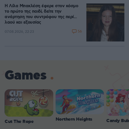
Η Λίλα Μπακλέση έφερε στον κόσμο
το πρώτο της παιδί, δείτε την
ανάρτηση του συντρόφου της περί...
λαού και εξουσίας
56
07.08.2026, 22:23
Games
Northern Heights
Candy Bub
Cut The Rope