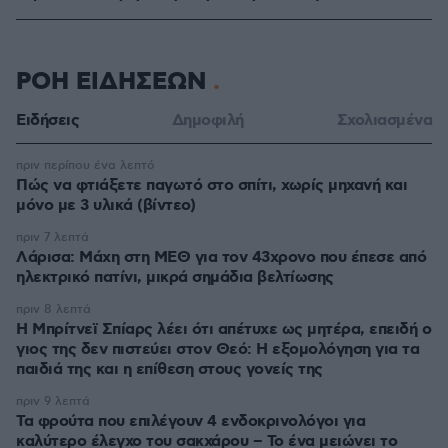
ΡΟΗ ΕΙΔΗΣΕΩΝ
Ειδήσεις
Δημοφιλή
Σχολιασμένα
πριν περίπου ένα λεπτό
Πώς να φτιάξετε παγωτό στο σπίτι, χωρίς μηχανή και
μόνο με 3 υλικά (βίντεο)
πριν 7 λεπτά
Λάρισα: Μάχη στη ΜΕΘ για τον 43χρονο που έπεσε από
ηλεκτρικό πατίνι, μικρά σημάδια βελτίωσης
πριν 8 λεπτά
Η Μπρίτνεϊ Σπίαρς λέει ότι απέτυχε ως μητέρα, επειδή ο
γιος της δεν πιστεύει στον Θεό: Η εξομολόγηση για τα
παιδιά της και η επίθεση στους γονείς της
πριν 9 λεπτά
Τα φρούτα που επιλέγουν 4 ενδοκρινολόγοι για
καλύτερο έλεγχο του σακχάρου – Το ένα μειώνει το