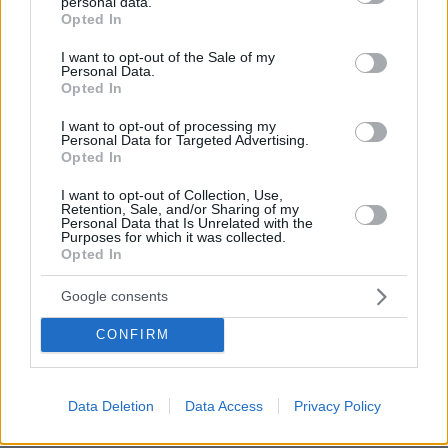
personal data.
grant or deny consent to Google and its third-party tags to
Opted In
5
07.08.2026, 23:43
use your data for below specified purposes in below Google
consent section.
I want to opt-out of the Sale of my
Personal Data.
Opted In
Φραντσέσκα Τόκα: Η Ιταλίδα «νύφη»
I want to opt-out of processing my
Personal Data for Targeted Advertising.
της Eurovision ποζάρει με μπικίνι και...
Opted In
ολόγυμνη στην μπανιέρα της, δείτε
φωτογραφίες
I want to opt-out of Collection, Use,
Retention, Sale, and/or Sharing of my
42
07.08.2026, 20:57
Personal Data that Is Unrelated with the
Purposes for which it was collected.
Opted In
Όταν ο σεισμός της Κρήτης «λάβωσε»
Google consents
τον Φάρο της Αλεξάνδρειας
CONFIRM
08.08.2026, 08:33
Data Deletion
Data Access
Privacy Policy