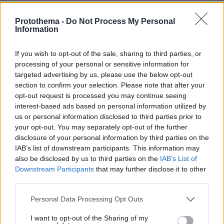
Protothema -
Do Not Process My Personal
Χωροταξικό για τον τουρισμό: Οι νέοι
Information
κανόνες για επενδύσεις, Airbnb και
εκτός σχεδίου δόμηση
If you wish to opt-out of the sale, sharing to third parties, or
1
08.08.2026, 08:10
processing of your personal or sensitive information for
targeted advertising by us, please use the below opt-out
section to confirm your selection. Please note that after your
opt-out request is processed you may continue seeing
interest-based ads based on personal information utilized by
Βάλθηκε να τρελάνει κόσμο ο Καντέρ:
us or personal information disclosed to third parties prior to
Ο Τούρκος πρώην σέντερ του NBA
your opt-out. You may separately opt-out of the further
δηλώνει ότι πληροί τα κριτήρια...
disclosure of your personal information by third parties on the
συμπερίληψης και δηλώνει υποψήφιος
IAB’s list of downstream participants. This information may
να παίξει στο WNBA
also be disclosed by us to third parties on the
IAB’s List of
40
07.08.2026, 23:30
Downstream Participants
that may further disclose it to other
third parties.
Please note that this website/app uses one or more Google
Εντυπωσιάζει με την εμφάνισή της η
Personal Data Processing Opt Outs
services and may gather and store information including but
σύζυγος του Τζέντι Όσμαν στις
διακοπές τους στην Τουρκία, βίντεο
not limited to your visit or usage behaviour. You may click to
I want to opt-out of the Sharing of my