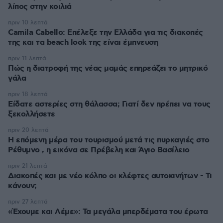
λίπος στην κοιλιά
πριν 10 λεπτά
Camila Cabello: Επέλεξε την Ελλάδα για τις διακοπές
της και τα beach look της είναι έμπνευση
πριν 11 λεπτά
Πώς η διατροφή της νέας μαμάς επηρεάζει το μητρικό
γάλα
πριν 18 λεπτά
Είδατε αστερίες στη θάλασσα; Γιατί δεν πρέπει να τους
ξεκολλήσετε
πριν 20 λεπτά
Η επόμενη μέρα του τουρισμού μετά τις πυρκαγιές στο
Ρέθυμνο , η εικόνα σε Πρέβελη και Άγιο Βασίλειο
πριν 21 λεπτά
Διακοπές και με νέο κόλπο οι κλέφτες αυτοκινήτων - Τι
κάνουν;
πριν 27 λεπτά
«Έχουμε και Λέμε»: Τα μεγάλα μπερδέματα του έρωτα