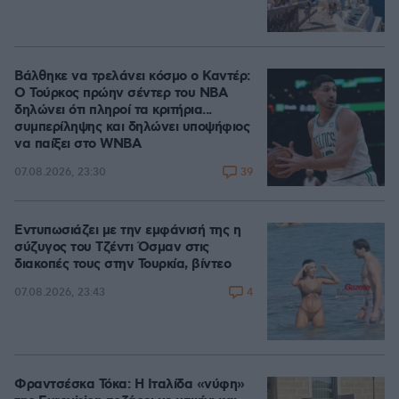
Βάλθηκε να τρελάνει κόσμο ο Καντέρ:
Ο Τούρκος πρώην σέντερ του NBA
δηλώνει ότι πληροί τα κριτήρια...
συμπερίληψης και δηλώνει υποψήφιος
να παίξει στο WNBA
39
07.08.2026, 23:30
Εντυπωσιάζει με την εμφάνισή της η
σύζυγος του Τζέντι Όσμαν στις
διακοπές τους στην Τουρκία, βίντεο
4
07.08.2026, 23:43
Φραντσέσκα Τόκα: Η Ιταλίδα «νύφη»