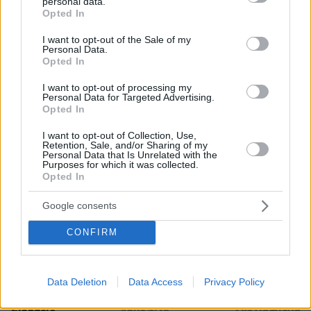
personal data.
grant or deny consent to Google and its third-party tags to
Opted In
use your data for below specified purposes in below Google
Συγκλόνισε ο Αντώνης Σαμαράς στον
consent section.
I want to opt-out of the Sale of my
Personal Data.
επικήδειο για την κόρη του: Ευχαριστώ τον Θεό
Opted In
που μας έδωσε αυτό το δώρο έστω για 34
I want to opt-out of processing my
χρόνια
Personal Data for Targeted Advertising.
Opted In
I want to opt-out of Collection, Use,
protothema.gr στο Google News
Ακολουθήστε το
Retention, Sale, and/or Sharing of my
και μάθετε πρώτοι όλες τις ειδήσεις
Personal Data that Is Unrelated with the
Purposes for which it was collected.
Opted In
Ειδήσεις
Δείτε όλες τις τελευταίες
από την Ελλάδα
και τον Κόσμο, τη στιγμή που συμβαίνουν, στο
Google consents
Protothema.gr
CONFIRM
ΡΟΗ ΕΙΔΗΣΕΩΝ
Data Deletion
Data Access
Privacy Policy