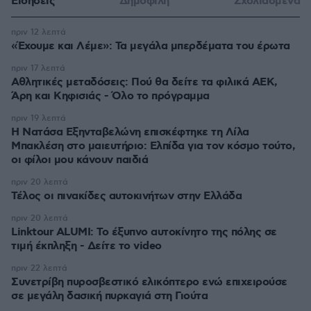
Ειδήσεις
Δημοφιλή
Σχολιασμένα
πριν 12 λεπτά
«Έχουμε και Λέμε»: Τα μεγάλα μπερδέματα του έρωτα
πριν 17 λεπτά
Αθλητικές μεταδόσεις: Πού θα δείτε τα φιλικά ΑΕΚ,
Άρη και Κηφισιάς - Όλο το πρόγραμμα
πριν 19 λεπτά
Η Νατάσα Εξηνταβελώνη επισκέφτηκε τη Λίλα
Μπακλέση στο μαιευτήριο: Ελπίδα για τον κόσμο τούτο,
οι φίλοι μου κάνουν παιδιά
πριν 20 λεπτά
Τέλος οι πινακίδες αυτοκινήτων στην Ελλάδα
πριν 20 λεπτά
Linktour ALUMI: Το έξυπνο αυτοκίνητο της πόλης σε
τιμή έκπληξη - Δείτε το video
πριν 22 λεπτά
Συνετρίβη πυροσβεστικό ελικόπτερο ενώ επιχειρούσε
σε μεγάλη δασική πυρκαγιά στη Γιούτα