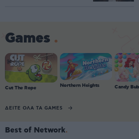
Games
Northern Heights
Candy Bub
Cut The Rope
ΔΕΙΤΕ ΟΛΑ ΤΑ GAMES
Best of Network