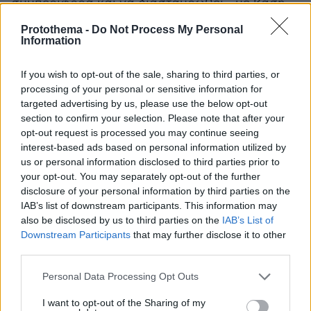
συμπεριφορά και να διασταυρωθεί - με βάση
myDATA
και τα στοιχεία από το
- αν υπάρχουν
Protothema -
Do Not Process My Personal
και άλλες παραβάσεις.
Information
Οι έλεγχοι συνεχίζονται εντατικά σε όλη τη
If you wish to opt-out of the sale, sharing to third parties, or
processing of your personal or sensitive information for
χώρα.
targeted advertising by us, please use the below opt-out
section to confirm your selection. Please note that after your
opt-out request is processed you may continue seeing
interest-based ads based on personal information utilized by
us or personal information disclosed to third parties prior to
Ειδήσεις σήμερα:
your opt-out. You may separately opt-out of the further
disclosure of your personal information by third parties on the
Απίστευτο ατύχημα σε λούνα παρκ στην
IAB’s list of downstream participants. This information may
Αγγλία: Παιχνίδι σταμάτησε στον αέρα -
also be disclosed by us to third parties on the
IAB’s List of
Downstream Participants
that may further disclose it to other
Κόσμος κρέμονταν ανάποδα για 20 λεπτά
third parties.
Αδιανόητο περιστατικό στην Αυστρία: Άντρας
Please note that this website/app uses one or more Google
Personal Data Processing Opt Outs
services and may gather and store information including but
κρεμάστηκε έξω από τρένο που βρισκόταν εν
not limited to your visit or usage behaviour. You may click to
I want to opt-out of the Sharing of my
κινήσει για να καπνίσει