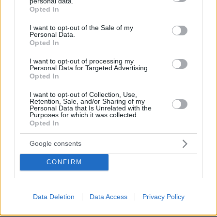
personal data.
κρατών-μελών στον τομέα της άμυνας.
grant or deny consent to Google and its third-party tags to
Opted In
use your data for below specified purposes in below Google
consent section.
I want to opt-out of the Sale of my
Η «Ασπίδα του Αχιλλέα» εντάσσεται συνολικά
Personal Data.
στο νέο μακροπρόθεσμο
εξοπλιστικό
Opted In
πρόγραμμα
της χώρας, το οποίο εκτείνεται σε
I want to opt-out of processing my
ορίζοντα 12ετίας και περιλαμβάνει μεγάλες
Personal Data for Targeted Advertising.
Opted In
επενδύσεις σε αεροπορία, ναυτικό, συστήματα
αεράμυνας και ψηφιακές υποδομές άμυνας.
I want to opt-out of Collection, Use,
Retention, Sale, and/or Sharing of my
Personal Data that Is Unrelated with the
Purposes for which it was collected.
Opted In
protothema.gr στο Google News
Ακολουθήστε το
και μάθετε πρώτοι όλες τις ειδήσεις
Google consents
Ειδήσεις
Δείτε όλες τις τελευταίες
από την Ελλάδα
CONFIRM
και τον Κόσμο, τη στιγμή που συμβαίνουν, στο
Protothema.gr
Data Deletion
Data Access
Privacy Policy
Σχετικά Άρθρα