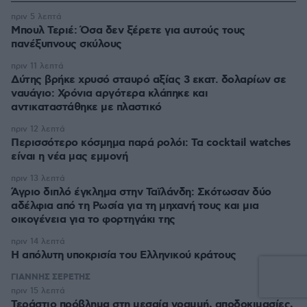
πριν 5 λεπτά
Μπουλ Τεριέ: Όσα δεν ξέρετε για αυτούς τους
πανέξυπνους σκύλους
πριν 11 λεπτά
Δύτης βρήκε χρυσό σταυρό αξίας 3 εκατ. δολαρίων σε
ναυάγιο: Χρόνια αργότερα κλάπηκε και
αντικαταστάθηκε με πλαστικό
πριν 12 λεπτά
Περισσότερο κόσμημα παρά ρολόι: Τα cocktail watches
είναι η νέα μας εμμονή
πριν 13 λεπτά
Άγριο διπλό έγκλημα στην Ταϊλάνδη: Σκότωσαν δύο
αδέλφια από τη Ρωσία για τη μηχανή τους και μια
οικογένεια για το φορτηγάκι της
πριν 14 λεπτά
Η απόλυτη υποκρισία του Ελληνικού κράτους
ΓΙΑΝΝΗΣ ΣΕΡΕΤΗΣ
πριν 15 λεπτά
Τεράστιο πρόβλημα στη μεσαία γραμμή, αποδοκιμασίες,