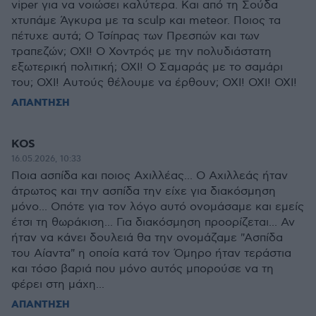
viper για να νοιώσει καλύτερα. Και από τη Σούδα
χτυπάμε Άγκυρα με τα sculp και meteor. Ποιος τα
πέτυχε αυτά; Ο Τσίπρας των Πρεσπών και των
τραπεζών; ΟΧΙ! Ο Χοντρός με την πολυδιάστατη
εξωτερική πολιτική; ΟΧΙ! Ο Σαμαράς με το σαμάρι
του; ΟΧΙ! Αυτούς θέλουμε να έρθουν; ΟΧΙ! ΟΧΙ! ΟΧΙ!
ΑΠΑΝΤΗΣΗ
KOS
16.05.2026, 10:33
Ποια ασπίδα και ποιος Αχιλλέας... Ο Αχιλλεάς ήταν
άτρωτος και την ασπίδα την είχε για διακόσμηση
μόνο... Οπότε για τον λόγο αυτό ονομάσαμε και εμείς
έτσι τη θωράκιση... Για διακόσμηση προορίζεται... Αν
ήταν να κάνει δουλειά θα την ονομάζαμε "Ασπίδα
του Αίαντα" η οποία κατά τον Όμηρο ήταν τεράστια
και τόσο βαριά που μόνο αυτός μπορούσε να τη
φέρει στη μάχη...
ΑΠΑΝΤΗΣΗ