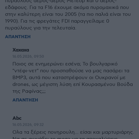
πυραύλους αέρος-αέρος Μέτεορ και 0 αέρος-
εδάφους. Για τα F16 έχουμε ακόμα πυρομαχικά που
στην καλύτερη είναι του 2005 (τα πιο παλιά είναι του
1990). Για τις φρεγάτες FDI παραγγείλαμε 0
πυραύλους για την τελευταία.
ΑΠΑΝΤΗΣΗ
Χαχαχα
16.05.2026, 09:50
Ποιος σε ενημερώνει εσένα; Το βουλγαρικό
"ντέφι-νετ" που προσπαθούσε να μας πασάρει τα
BMP3, αυτά που καταστρέφουν οι Ουκρανοί με
drones, ως μέγιστη λύση επί Κουρασμένου Βούδα
της Ραφίνας;;;
ΑΠΑΝΤΗΣΗ
Abc
16.05.2026, 09:32
Ολα τα ξέρεις πονηρουλη... είσαι και μαρτυριάρης.