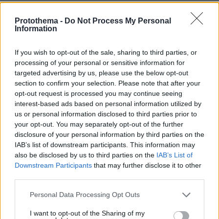
πρώτων συστημάτων θα μπορούσε να
ξεκινήσει από το 2027 και να εξελιχθεί σε
Protothema -
Do Not Process My Personal
Information
πολλαπλές φάσεις μέχρι το τέλος της
δεκαετίας.
If you wish to opt-out of the sale, sharing to third parties, or
processing of your personal or sensitive information for
Στην αγορά εκτιμάται ότι η «Ασπίδα του
targeted advertising by us, please use the below opt-out
Αχιλλέα» θα αποτελέσει έναν από τους
section to confirm your selection. Please note that after your
opt-out request is processed you may continue seeing
βασικούς μοχλούς ανάπτυξης
για την ελληνική
interest-based ads based on personal information utilized by
αμυντική βιομηχανία τα επόμενα χρόνια,
us or personal information disclosed to third parties prior to
καθώς πέρα από τις άμεσες συμβάσεις
your opt-out. You may separately opt-out of the further
αναμένεται να δημιουργήσει και ένα ευρύτερο
disclosure of your personal information by third parties on the
IAB’s list of downstream participants. This information may
οικοσύστημα τεχνολογίας, υποστήριξης και
also be disclosed by us to third parties on the
IAB’s List of
βιομηχανικής συνεργασίας. Οι ίδιες εκτιμήσεις
Downstream Participants
that may further disclose it to other
συνδέουν το πρόγραμμα και με την ευρύτερη
third parties.
προσπάθεια της Ευρωπαϊκής Ένωσης να
Please note that this website/app uses one or more Google
Personal Data Processing Opt Outs
ενισχύσει την αμυντική αυτονομία της Ευρώπης
services and may gather and store information including but
και να αυξήσει την παραγωγική ικανότητα των
not limited to your visit or usage behaviour. You may click to
I want to opt-out of the Sharing of my