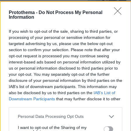
Protothema -
Do Not Process My Personal
Πλεύρης στο Breitbart: Η επανεκλογή
Information
Τραμπ άλλαξε τη μεταναστευτική
πολιτική σε ΗΠΑ και Ευρώπη - Η
If you wish to opt-out of the sale, sharing to third parties, or
ανάρτηση του Αμερικανού προέδρου
processing of your personal or sensitive information for
με τη συνέντευξη του Έλληνα
υπουργού
targeted advertising by us, please use the below opt-out
section to confirm your selection. Please note that after your
9
10.08.2026, 03:33
opt-out request is processed you may continue seeing
interest-based ads based on personal information utilized by
us or personal information disclosed to third parties prior to
your opt-out. You may separately opt-out of the further
disclosure of your personal information by third parties on the
Games
IAB’s list of downstream participants. This information may
also be disclosed by us to third parties on the
IAB’s List of
Downstream Participants
that may further disclose it to other
third parties.
Please note that this website/app uses one or more Google
Personal Data Processing Opt Outs
services and may gather and store information including but
not limited to your visit or usage behaviour. You may click to
I want to opt-out of the Sharing of my