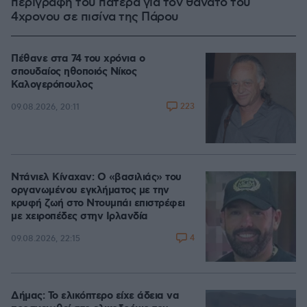
περιγραφή του πατέρα για τον θάνατο του
4χρονου σε πισίνα της Πάρου
Πέθανε στα 74 του χρόνια ο
σπουδαίος ηθοποιός Νίκος
Καλογερόπουλος
223
09.08.2026, 20:11
Ντάνιελ Κίναχαν: Ο «βασιλιάς» του
οργανωμένου εγκλήματος με την
κρυφή ζωή στο Ντουμπάι επιστρέφει
με χειροπέδες στην Ιρλανδία
4
09.08.2026, 22:15
Δήμας: Το ελικόπτερο είχε άδεια να