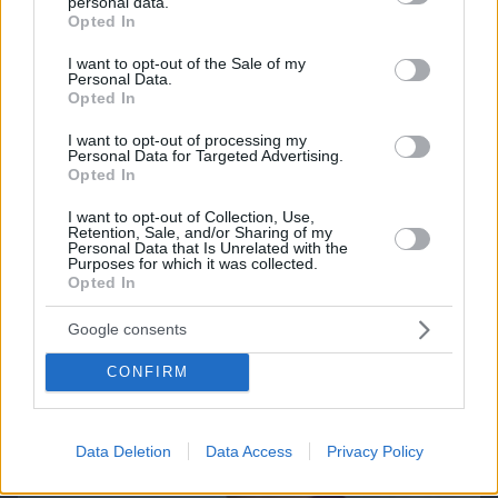
personal data.
grant or deny consent to Google and its third-party tags to
Northern Heights
Candy Bub
Cut The Rope
Opted In
use your data for below specified purposes in below Google
consent section.
I want to opt-out of the Sale of my
Personal Data.
ΔΕΙΤΕ ΟΛΑ ΤΑ GAMES
Opted In
I want to opt-out of processing my
Personal Data for Targeted Advertising.
Best of Network
Opted In
I want to opt-out of Collection, Use,
Retention, Sale, and/or Sharing of my
Personal Data that Is Unrelated with the
Purposes for which it was collected.
Opted In
Google consents
CONFIRM
Data Deletion
Data Access
Privacy Policy