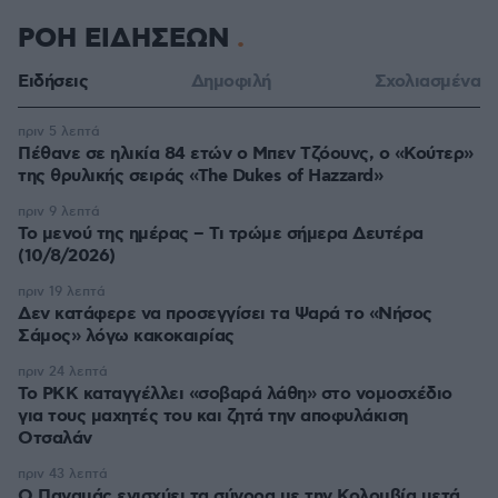
ΡΟΗ ΕΙΔΗΣΕΩΝ
Ειδήσεις
Δημοφιλή
Σχολιασμένα
πριν 5 λεπτά
Πέθανε σε ηλικία 84 ετών ο Μπεν Τζόουνς, ο «Κούτερ»
της θρυλικής σειράς «The Dukes of Hazzard»
πριν 9 λεπτά
Το μενού της ημέρας – Τι τρώμε σήμερα Δευτέρα
(10/8/2026)
πριν 19 λεπτά
Δεν κατάφερε να προσεγγίσει τα Ψαρά το «Νήσος
Σάμος» λόγω κακοκαιρίας
πριν 24 λεπτά
Το PKK καταγγέλλει «σοβαρά λάθη» στο νομοσχέδιο
για τους μαχητές του και ζητά την αποφυλάκιση
Οτσαλάν
πριν 43 λεπτά
O Παναμάς ενισχύει τα σύνορα με την Κολομβία μετά