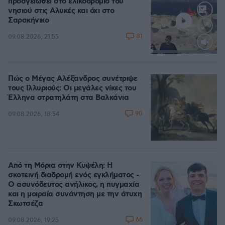
προσγειωθεί στο ελικοδρόμιο του
νησιού στις Αλυκές και όχι στο
Σαρακήνικο
81
09.08.2026, 21:55
Loaded
:
100.00%
Πώς ο Μέγας Αλέξανδρος συνέτριψε
τους Ιλλυριούς: Οι μεγάλες νίκες του
Έλληνα στρατηλάτη στα Βαλκάνια
90
09.08.2026, 18:54
Από τη Μόρια στην Κυψέλη: Η
σκοτεινή διαδρομή ενός εγκλήματος -
Ο ασυνόδευτος ανήλικος, η πυγμαχία
και η μοιραία συνάντηση με την άτυχη
Σκωτσέζα
66
09.08.2026, 19:25