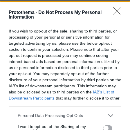
Λατινικά και μετσοβόνε στο Προεδρικό Μέγαρο
Protothema -
Do Not Process My Personal
Information
ΑΑΔΕ: Στο στόχαστρο 20 γνωστοί influencers
που «χρεώνουν» ως και €10.000 μια ανάρτηση
If you wish to opt-out of the sale, sharing to third parties, or
processing of your personal or sensitive information for
targeted advertising by us, please use the below opt-out
protothema.gr στο Google News
Ακολουθήστε το
section to confirm your selection. Please note that after your
και μάθετε πρώτοι όλες τις ειδήσεις
opt-out request is processed you may continue seeing
interest-based ads based on personal information utilized by
Ειδήσεις
Δείτε όλες τις τελευταίες
από την Ελλάδα
us or personal information disclosed to third parties prior to
your opt-out. You may separately opt-out of the further
και τον Κόσμο, τη στιγμή που συμβαίνουν, στο
disclosure of your personal information by third parties on the
Protothema.gr
IAB’s list of downstream participants. This information may
also be disclosed by us to third parties on the
IAB’s List of
ΣΧΟΛΙΑ
(1)
Downstream Participants
that may further disclose it to other
third parties.
ΠΡΟΣΘΗΚΗ ΣΧΟΛΙΟΥ
Please note that this website/app uses one or more Google
Personal Data Processing Opt Outs
Έτσι
services and may gather and store information including but
not limited to your visit or usage behaviour. You may click to
I want to opt-out of the Sharing of my
12.02.2025, 18:33