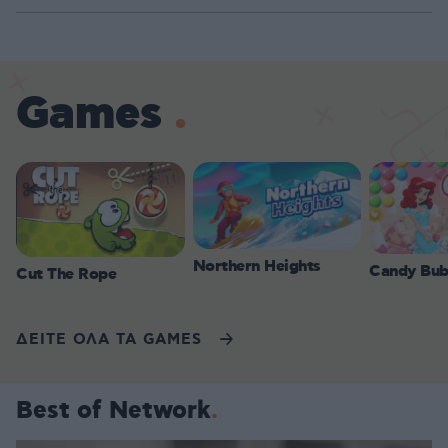
Games
Northern Heights
Candy Bub
Cut The Rope
ΔΕΙΤΕ ΟΛΑ ΤΑ GAMES
Best of Network