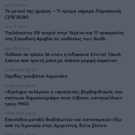
πριν 7 λεπτά
Το μενού της ημέρας – Τι τρώμε σήμερα Παρασκευή
(7/8/2026)
πριν 11 λεπτά
Τουλάχιστον 58 νεκροί στην Υεμένη και 11 τραυματίες
στη Σαουδική Αραβία σε επιθέσεις των Χούθι
πριν 25 λεπτά
Πέθανε σε ηλικία 26 ετών η influencer Σίντνεϊ Τάουλ
έπειτα από τριετή μάχη με σπάνια μορφή καρκίνου
07.08.2026, 05:00
Γαρίδες γιουβέτσι λεμονάτο
07.08.2026, 04:54
«Έγκλημα πολέμου» ο ισραηλινός βομβαρδισμός που
σκότωσε δημοσιογράφο στον Λίβανο, καταγγέλλουν
τρεις ΜΚΟ
07.08.2026, 04:13
Επεισόδια μεταξύ διαδηλωτών και αστυνομικών έξω
από τη Γερουσία στην Αργεντινή, δείτε βίντεο