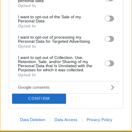
personal data.
grant or deny consent to Google and its third-party tags to
Μόνο Μητσοτάκης.
Opted In
use your data for below specified purposes in below Google
ΑΠΑΝΤΗΣΗ
consent section.
I want to opt-out of the Sale of my
Personal Data.
Opted In
ΠΡΟΣΘΗΚΗ ΣΧΟΛΙΟΥ
I want to opt-out of processing my
Personal Data for Targeted Advertising.
ΌΝΟΜΑ *
Opted In
I want to opt-out of Collection, Use,
Retention, Sale, and/or Sharing of my
Personal Data that Is Unrelated with the
Purposes for which it was collected.
Opted In
EMAIL
Google consents
CONFIRM
ΣΧΌΛΙΟ *
Data Deletion
Data Access
Privacy Policy