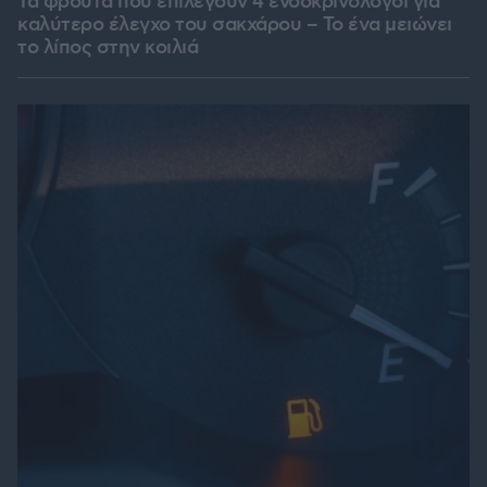
Τα φρούτα που επιλέγουν 4 ενδοκρινολόγοι για
καλύτερο έλεγχο του σακχάρου – Το ένα μειώνει
το λίπος στην κοιλιά