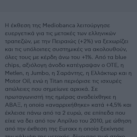
Η έκθεση της Mediobanca λειτούργησε
ευεργετικά για τις μετοχές των ελληνικών
τραπεζών, με την Πειραιώς (+2%) να ξεχωρίζει
και τις υπόλοιπες συστημικές να ακολουθούν,
όλες τους με κέρδη άνω του +1%. Από τα blue
chips, αξιόλογη άνοδο κατέγραψαν ο ΟΤΕ, η
Metlen, η Jumbo, η Σαράντης, η Ελλάκτωρ και η
Motor Oil, ενώ η Titan περιόρισε τις ισχυρές
απώλειες που σημείωνε αρχικά. Σε
πρωταγωνιστή της ημέρας αναδείχθηκε η
ΑΒΑΞ, η οποία «αναρριχήθηκε» κατά +4,5% και
έκλεισε πάνω από τα 2 ευρώ, σε επίπεδα που
είχε να δει από τον Απρίλιο του 2010, με ώθηση
από την έκθεση της Euroxx η οποία ξεκίνησε
την κάλυψη της μετοχής, δίνοντας τιμή στόχο