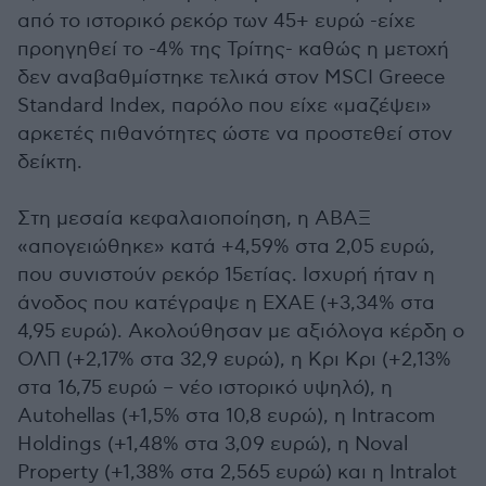
από το ιστορικό ρεκόρ των 45+ ευρώ -είχε
προηγηθεί το -4% της Τρίτης- καθώς η μετοχή
δεν αναβαθμίστηκε τελικά στον MSCI Greece
Standard Index, παρόλο που είχε «μαζέψει»
αρκετές πιθανότητες ώστε να προστεθεί στον
δείκτη.
Στη μεσαία κεφαλαιοποίηση, η ΑΒΑΞ
«απογειώθηκε» κατά +4,59% στα 2,05 ευρώ,
που συνιστούν ρεκόρ 15ετίας. Ισχυρή ήταν η
άνοδος που κατέγραψε η ΕΧΑΕ (+3,34% στα
4,95 ευρώ). Ακολούθησαν με αξιόλογα κέρδη ο
ΟΛΠ (+2,17% στα 32,9 ευρώ), η Κρι Κρι (+2,13%
στα 16,75 ευρώ – νέο ιστορικό υψηλό), η
Autohellas (+1,5% στα 10,8 ευρώ), η Intracom
Holdings (+1,48% στα 3,09 ευρώ), η Noval
Property (+1,38% στα 2,565 ευρώ) και η Intralot