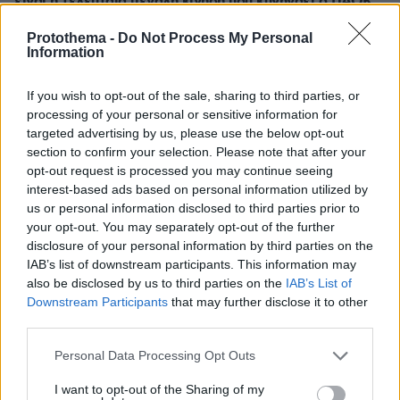
είναι η τελευταία μεγάλη κίνηση που κυνηγάει ο ΠΑΟΚ
πριν 30 λεπτά
Protothema -
Do Not Process My Personal
Τελικά, πόσο ωφέλιμα -και ασφαλή- είναι τα
Information
βιταμινούχα συμπληρώματα διατροφής;
πριν 30 λεπτά
If you wish to opt-out of the sale, sharing to third parties, or
Βόλτα του σκύλου: Τα 5 είδη που χρειάζεται για να είναι
processing of your personal or sensitive information for
υγιής και χαρούμενος
targeted advertising by us, please use the below opt-out
section to confirm your selection. Please note that after your
πριν 33 λεπτά
opt-out request is processed you may continue seeing
Βίντεο: Έκλεψαν χρυσές αλυσίδες 70.000 ευρώ σε τρία
interest-based ads based on personal information utilized by
λεπτά και ξυλοκόπησαν τον κοσμηματοπώλη που τους
us or personal information disclosed to third parties prior to
κυνήγησε στη Βρετανία
your opt-out. You may separately opt-out of the further
πριν 35 λεπτά
disclosure of your personal information by third parties on the
Καστοριά: Νεκρή μεγαλόσωμη αρκούδα, πιθανόν από
IAB’s list of downstream participants. This information may
πυροβολισμό
also be disclosed by us to third parties on the
IAB’s List of
Downstream Participants
that may further disclose it to other
third parties.
ΔΕΙΤΕ ΟΛΕΣ ΤΙΣ ΕΙΔΗΣΕΙΣ
Please note that this website/app uses one or more Google
Personal Data Processing Opt Outs
services and may gather and store information including but
not limited to your visit or usage behaviour. You may click to
I want to opt-out of the Sharing of my