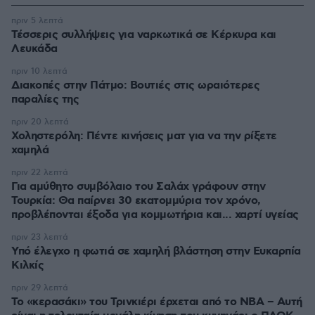
πριν 5 λεπτά
Τέσσερις συλλήψεις για ναρκωτικά σε Κέρκυρα και
Λευκάδα
πριν 10 λεπτά
Διακοπές στην Πάτμο: Βουτιές στις ωραιότερες
παραλίες της
πριν 20 λεπτά
Χοληστερόλη: Πέντε κινήσεις ματ για να την ρίξετε
χαμηλά
πριν 22 λεπτά
Για αμύθητο συμβόλαιο του Σαλάχ γράφουν στην
Τουρκία: Θα παίρνει 30 εκατομμύρια τον χρόνο,
προβλέπονται έξοδα για κομμωτήρια και... χαρτί υγείας
πριν 23 λεπτά
Υπό έλεγχο η φωτιά σε χαμηλή βλάστηση στην Ευκαρπία
Κιλκίς
πριν 29 λεπτά
Το «κερασάκι» του Τρινκιέρι έρχεται από το NBA – Αυτή