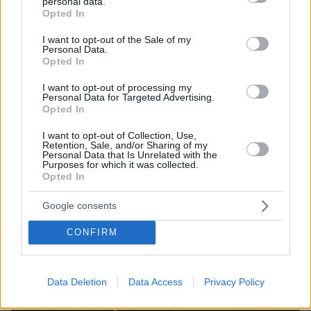
personal data.
ΤΑ ΠΙΟ ΔΗΜΟΦΙΛΗ
grant or deny consent to Google and its third-party tags to
Opted In
use your data for below specified purposes in below Google
consent section.
I want to opt-out of the Sale of my
Personal Data.
Opted In
I want to opt-out of processing my
Personal Data for Targeted Advertising.
Opted In
I want to opt-out of Collection, Use,
Retention, Sale, and/or Sharing of my
Personal Data that Is Unrelated with the
Purposes for which it was collected.
Opted In
Google consents
CONFIRM
Data Deletion
Data Access
Privacy Policy