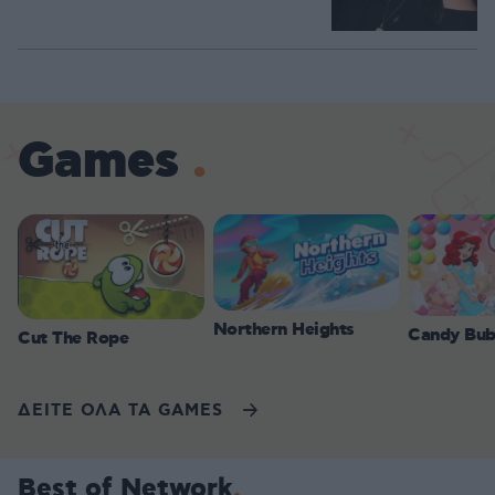
Games
Northern Heights
Candy Bub
Cut The Rope
ΔΕΙΤΕ ΟΛΑ ΤΑ GAMES
Best of Network