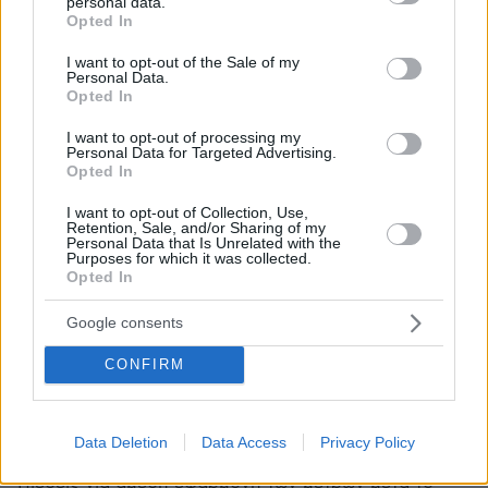
personal data.
grant or deny consent to Google and its third-party tags to
Opted In
use your data for below specified purposes in below Google
consent section.
I want to opt-out of the Sale of my
Personal Data.
Opted In
I want to opt-out of processing my
Personal Data for Targeted Advertising.
Opted In
I want to opt-out of Collection, Use,
Retention, Sale, and/or Sharing of my
Personal Data that Is Unrelated with the
Purposes for which it was collected.
Opted In
Google consents
CONFIRM
13.02.2026, 08:58
Διαφορετικές «γραμμές» μεταξύ κορυφαίων
ενεργοβόρων επιχειρήσεων για τη μείωση του κόστους
Data Deletion
Data Access
Privacy Policy
ρεύματος
Πιέσεις για άμεση εφαρμογή των μέτρων μετά το