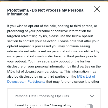
Protothema -
Do Not Process My Personal
Information
If you wish to opt-out of the sale, sharing to third parties, or
processing of your personal or sensitive information for
targeted advertising by us, please use the below opt-out
49
24.02.2026, 19:56
section to confirm your selection. Please note that after your
Τα μποφόρ και οι βροχές του Φεβρουαρίου ρίχνουν τις
opt-out request is processed you may continue seeing
τιμές του ρεύματος για τον Μάρτιο, από τα 108 στα 80
interest-based ads based on personal information utilized by
ευρώ η μεγαβατώρα
us or personal information disclosed to third parties prior to
Η αυξημένη συμμετοχή των Ανανεώσιμων Πηγών
your opt-out. You may separately opt-out of the further
Ενέργειας στο ενεργειακό μείγμα της χώρας έχει ως
disclosure of your personal information by third parties on the
αποτέλεσμα να υποχωρήσει σημαντικά η χονδρική
IAB’s list of downstream participants. This information may
τιμή της MWh
also be disclosed by us to third parties on the
IAB’s List of
Downstream Participants
that may further disclose it to other
third parties.
Please note that this website/app uses one or more Google
Personal Data Processing Opt Outs
services and may gather and store information including but
not limited to your visit or usage behaviour. You may click to
I want to opt-out of the Sharing of my