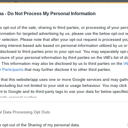
ου άρθρου 8 , παρατείνεται κατά ένα μήνα ο
ς της δυνατότητας επίδειξης εγγράφων,
ma -
Do Not Process My Personal Information
ο άρθρο 4 της ως άνω απόφασης και η παρ. 
ι ως εξής:
to opt-out of the sale, sharing to third parties, or processing of your per
formation for targeted advertising by us, please use the below opt-out s
r selection. Please note that after your opt-out request is processed y
eing interest-based ads based on personal information utilized by us or
ια τις συναλλαγές των φυσικών προσώπων: α) μ
disclosed to third parties prior to your opt-out. You may separately opt-
losure of your personal information by third parties on the IAB’s list of
ρύματα και χρηματοπιστωτικούς οργανισμούς
. This information may also be disclosed by us to third parties on the
IA
ια των παρ. 2 και 3, αντίστοιχα, του άρθρου 3
Participants
that may further disclose it to other third parties.
018 (Α’ 139) και β) με παρόχους υπηρεσιών
 that this website/app uses one or more Google services and may gath
 κινητής τηλεφωνίας,
η δυνατότητα επίδειξης
including but not limited to your visit or usage behaviour. You may click 
 to Google and its third-party tags to use your data for below specifi
φωνα με το άρθρο 4 της παρούσας εκκινεί τ
ogle consent section.
l Data Processing Opt Outs
απόφασης αρχίζει από τη δημοσίευσή της στην
ς Κυβερνήσεως. (ΦΕΚ Β' 5128/30-09-2022)
o opt-out of the Sharing of my personal data.