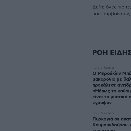
Δείτε όλες τις τ
που συμβαίνουν,
ΡΟΗ ΕΙΔΗ
πριν 5 λεπτά
Ο Μπρούκλιν Μπέ
μακαρόνια με θαλ
προκάλεσε αντιδρ
«Μήπως τα καύσι
είναι το μυστικό 
έγραψαν
πριν 6 λεπτά
Πυρκαγιά σε ακατ
Κουμουνδούρου, 
ένα άτομο