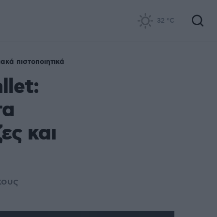
32
°C
ακά πιστοποιητικά
let:
τα
ες και
χους