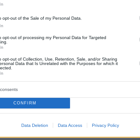
In
o opt-out of the Sale of my Personal Data.
ερα:
In
to opt-out of processing my Personal Data for Targeted
στην Πράγα με τους κανόνες Ευρώπης και
ing.
In
o opt-out of Collection, Use, Retention, Sale, and/or Sharing
ersonal Data that Is Unrelated with the Purposes for which it
ός προϋπολογισμός με φιλόδοξους στόχους κα
lected.
In
 παράγοντες
consents
νη κατηγορείται ότι κέρδισε $269.000 με
χτυλίδι - «Είστε σεξιστές» απαντά
CONFIRM
Data Deletion
Data Access
Privacy Policy
protothema.gr στο Google News
ο
και μάθετε πρώτοι όλες