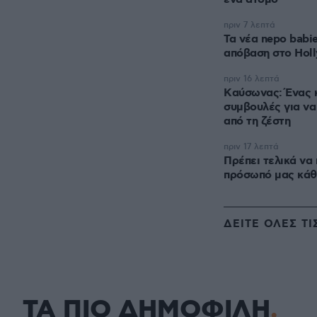
πριν 7 λεπτά
Τα νέα nepo babi
απόβαση στο Hol
πριν 16 λεπτά
Kαύσωνας: Ένας κ
συμβουλές για να
από τη ζέστη
πριν 17 λεπτά
Πρέπει τελικά να
πρόσωπό μας κάθ
ΔΕΙΤΕ ΟΛΕΣ ΤΙ
ΤΑ ΠΙΟ ΔΗΜΟΦΙΛΗ