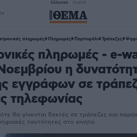
Ελληνικά
English
δα
κτρονικές πληρωμές
Πληρωμές
Πορτοφόλι
Τράπεζες
Ψηφι
νικές πληρωμές - e-wal
Νοεμβρίου η δυνατότη
ης εγγράφων σε τράπεζ
ες τηλεφωνίας
Πότε θα γίνονται δεκτές σε τράπεζες και παρό
ψηφιακές ταυτότητες στο κινητό