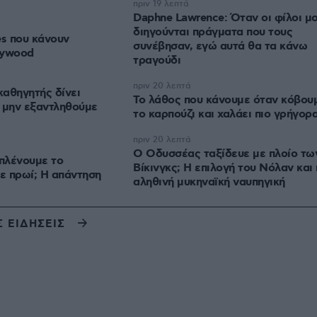
πριν 19 λεπτά
Daphne Lawrence: Όταν οι φίλοι μ
διηγούνται πράγματα που τους
es που κάνουν
συνέβησαν, εγώ αυτά θα τα κάνω
lywood
τραγούδι
πριν 20 λεπτά
αθηγητής δίνει
Το λάθος που κάνουμε όταν κόβου
 μην εξαντληθούμε
το καρπούζι και χαλάει πιο γρήγορ
πριν 20 λεπτά
Ο Οδυσσέας ταξίδευε με πλοίο τω
 πλένουμε το
Βίκινγκς; Η επιλογή του Νόλαν και 
ε πρωί; Η απάντηση
αληθινή μυκηναϊκή ναυπηγική
Σ ΕΙΔΗΣΕΙΣ