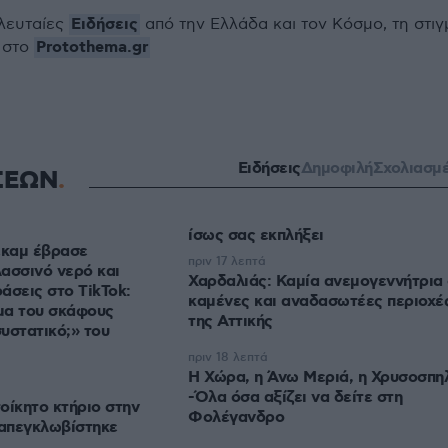
Ειδήσεις
ελευταίες
από την Ελλάδα και τον Κόσμο, τη στιγ
Protothema.gr
 στο
Ειδήσεις
Δημοφιλή
Σχολιασμ
ΣΕΩΝ
ίσως σας εκπλήξει
καμ έβρασε
πριν 17 λεπτά
ασσινό νερό και
Χαρδαλιάς: Καμία ανεμογεννήτρια
άσεις στο TikTok:
καμένες και αναδασωτέες περιοχέ
μα του σκάφους
της Αττικής
συστατικό;» του
πριν 18 λεπτά
Η Χώρα, η Άνω Μεριά, η Χρυσοσπη
-Όλα όσα αξίζει να δείτε στη
οίκητο κτήριο στην
Φολέγανδρο
απεγκλωβίστηκε