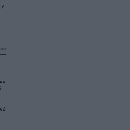
μή
ένα
 σε
ς
λιά