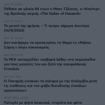
πριν 12 λεπτά
Πέθανε σε ηλικία 84 ετών ο Μπεν Τζόουνς, ο «Κούτερ»
της θρυλικής σειράς «The Dukes of Hazzard»
πριν 16 λεπτά
Το μενού της ημέρας – Τι τρώμε σήμερα Δευτέρα
(10/8/2026)
πριν 26 λεπτά
Δεν κατάφερε να προσεγγίσει τα Ψαρά το «Νήσος
Σάμος» λόγω κακοκαιρίας
πριν 30 λεπτά
Το PKK καταγγέλλει «σοβαρά λάθη» στο νομοσχέδιο
για τους μαχητές του και ζητά την αποφυλάκιση
Οτσαλάν
πριν μία ώρα
O Παναμάς ενισχύει τα σύνορα με την Κολομβία μετά
τις επιθέσεις και τον φόβο διείσδυσης ένοπλων
οργανώσεων
10.08.2026, 05:00
Πεϊνιρλί με ψητά λαχανικά, ντομάτα και φέτα