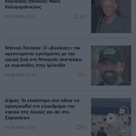
σπουδαίος ηθοποιός Νίκος
Καλογερόπουλος
223
09.08.2026, 20:11
Ντάνιελ Κίναχαν: Ο «βασιλιάς» του
οργανωμένου εγκλήματος με την
κρυφή ζωή στο Ντουμπάι επιστρέφει
με χειροπέδες στην Ιρλανδία
4
09.08.2026, 22:15
Δήμας: Το ελικόπτερο είχε άδεια να
προσγειωθεί στο ελικοδρόμιο του
νησιού στις Αλυκές και όχι στο
Σαρακήνικο
81
09.08.2026, 21:55