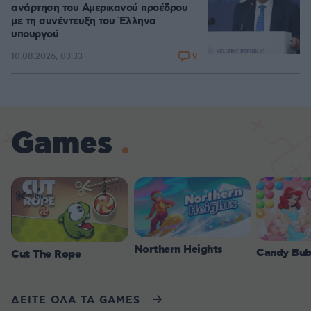
ανάρτηση του Αμερικανού προέδρου
με τη συνέντευξη του Έλληνα
υπουργού
9
10.08.2026, 03:33
Games
Northern Heights
Candy Bub
Cut The Rope
ΔΕΙΤΕ ΟΛΑ ΤΑ GAMES