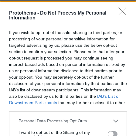
10.08.2026, 04:39
Μπρα ντε φερ ΗΠΑ-Ιράν για τα Στενά του Ορμούζ: «Θα
Protothema -
Do Not Process My Personal
Information
μείνουν κλειστά μέχρι να δεχτούν όλους τους όρους
μας»
If you wish to opt-out of the sale, sharing to third parties, or
10.08.2026, 04:10
processing of your personal or sensitive information for
Ένας νεκρός και πέντε τραυματίες από κατάρρευση στο
targeted advertising by us, please use the below opt-out
μεγαλύτερο χρυσωρυχείο της Αιγύπτου
section to confirm your selection. Please note that after your
10.08.2026, 03:33
opt-out request is processed you may continue seeing
Πλεύρης στο Breitbart: Η επανεκλογή Τραμπ άλλαξε τη
interest-based ads based on personal information utilized by
μεταναστευτική πολιτική σε ΗΠΑ και Ευρώπη - Η
us or personal information disclosed to third parties prior to
ανάρτηση του Αμερικανού προέδρου με τη συνέντευξη
your opt-out. You may separately opt-out of the further
του Έλληνα υπουργού
disclosure of your personal information by third parties on the
IAB’s list of downstream participants. This information may
10.08.2026, 03:00
Τηγανόψωμο: Η εκδίκηση του φτωχικού έδεσματος -
also be disclosed by us to third parties on the
IAB’s List of
Από την αρχαιότητα στα σύγχρονα brunch
Downstream Participants
that may further disclose it to other
third parties.
Please note that this website/app uses one or more Google
ΔΕΙΤΕ ΟΛΕΣ ΤΙΣ ΕΙΔΗΣΕΙΣ
Personal Data Processing Opt Outs
services and may gather and store information including but
not limited to your visit or usage behaviour. You may click to
I want to opt-out of the Sharing of my