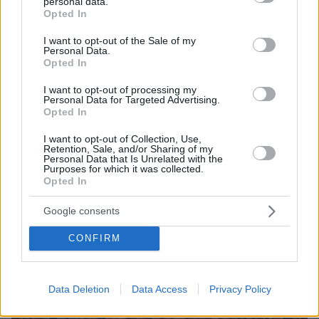
personal data.
grant or deny consent to Google and its third-party tags to
Opted In
use your data for below specified purposes in below Google
ΤΑ ΠΙΟ ΔΗΜΟΦΙΛΗ
consent section.
I want to opt-out of the Sale of my
Personal Data.
Opted In
I want to opt-out of processing my
Personal Data for Targeted Advertising.
Opted In
I want to opt-out of Collection, Use,
Retention, Sale, and/or Sharing of my
Personal Data that Is Unrelated with the
Purposes for which it was collected.
Opted In
Google consents
CONFIRM
Data Deletion
Data Access
Privacy Policy