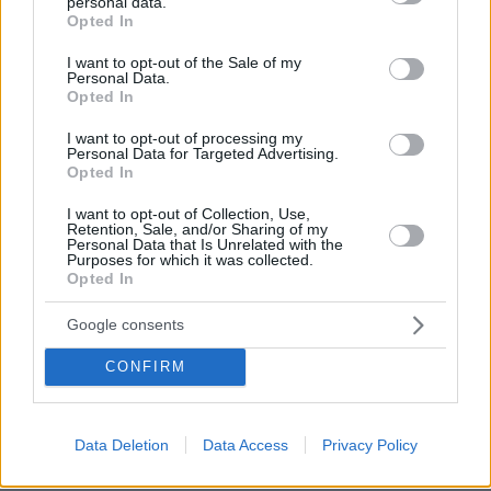
personal data.
grant or deny consent to Google and its third-party tags to
Opted In
use your data for below specified purposes in below Google
consent section.
I want to opt-out of the Sale of my
Personal Data.
Opted In
I want to opt-out of processing my
Personal Data for Targeted Advertising.
Opted In
Loaded
:
70.35%
06.08.2026, 10:22
I want to opt-out of Collection, Use,
Retention, Sale, and/or Sharing of my
Οι πρώτες εικόνες του νέου Canadair 515 που
Personal Data that Is Unrelated with the
έρχεται Ελλάδα και θα πετά και νύχτα
Purposes for which it was collected.
Opted In
Κολυμβητής με καρκίνο στον
Google consents
εγκέφαλο ξέσπασε σε κλάματα προς
τον Βρετανό πρωθυπουργό: Ικετεύω
CONFIRM
για τη ζωή όλων μας, ο πόνος είναι
αφόρητος
50
06.08.2026, 11:29
Data Deletion
Data Access
Privacy Policy
Loaded
:
88.05%