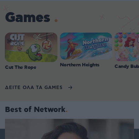
Games
Northern Heights
Candy Bub
Cut The Rope
ΔΕΙΤΕ ΟΛΑ ΤΑ GAMES
Best of Network