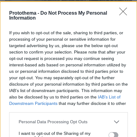
Protothema -
Do Not Process My Personal
Information
06.08.2026, 12:10
Πήγαν να κλέψουν καλώδια στον Άγιο Στέφανο, ο
ένας έπαθε ηλεκτροπληξία και έπεσε από ύψος, οι
If you wish to opt-out of the sale, sharing to third parties, or
δύο συνεργοί του τον παράτησαν νεκρό σε
processing of your personal or sensitive information for
αυτοκίνητο
targeted advertising by us, please use the below opt-out
section to confirm your selection. Please note that after your
opt-out request is processed you may continue seeing
interest-based ads based on personal information utilized by
us or personal information disclosed to third parties prior to
your opt-out. You may separately opt-out of the further
disclosure of your personal information by third parties on the
IAB’s list of downstream participants. This information may
also be disclosed by us to third parties on the
IAB’s List of
Downstream Participants
that may further disclose it to other
third parties.
Please note that this website/app uses one or more Google
Personal Data Processing Opt Outs
services and may gather and store information including but
not limited to your visit or usage behaviour. You may click to
I want to opt-out of the Sharing of my