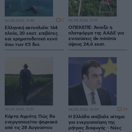
1
06.08.2026, 11:19
06.08.2026, 11:48
ΟΠΕΚΕΠΕ: Άνοιξε η
Ελληνική ακτοπλοΐα: 164
πλατφόρμα της ΑΑΔΕ για
πλοία, 20 εκατ. επιβάτες
ενισχύσεις de minimis
και χρηματοδοτικό κενό
ύψους 24,6 εκατ.
άνω των €5 δισ.
06.08.2026, 11:01
39
06.08.2026, 10:59
Κάρτα Αγρότη: Πώς θα
Η Ελλάδα υπέβαλε αίτημα
ενεργοποιείται ψηφιακά
για ενεργοποίηση της
από τις 28 Αυγούστου
ρήτρας διαφυγής - Νέες