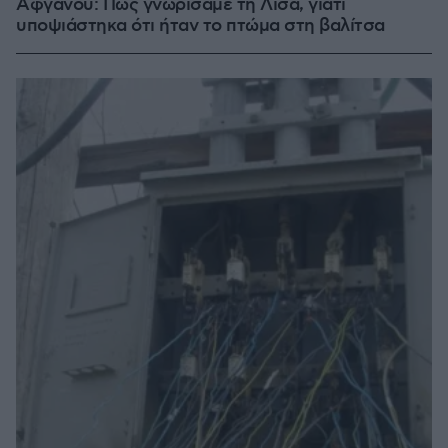
Αφγανού: Πώς γνωρίσαμε τη Λίσα, γιατί
υποψιάστηκα ότι ήταν το πτώμα στη βαλίτσα