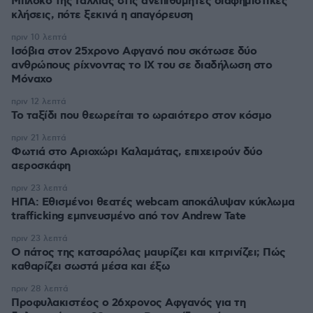
Μπλόκο της Γαλλίας στις ανεπιθύμητες διαφημιστικές
κλήσεις, πότε ξεκινά η απαγόρευση
πριν 10 λεπτά
Ισόβια στον 25χρονο Αφγανό που σκότωσε δύο
ανθρώπους ρίχνοντας το ΙΧ του σε διαδήλωση στο
Μόναχο
πριν 12 λεπτά
Το ταξίδι που θεωρείται το ωραιότερο στον κόσμο
πριν 21 λεπτά
Φωτιά στο Αριοχώρι Καλαμάτας, επιχειρούν δύο
αεροσκάφη
πριν 23 λεπτά
ΗΠΑ: Εθισμένοι θεατές webcam αποκάλυψαν κύκλωμα
trafficking εμπνευσμένο από τον Andrew Tate
πριν 23 λεπτά
Ο πάτος της κατσαρόλας μαυρίζει και κιτρινίζει; Πώς
καθαρίζει σωστά μέσα και έξω
πριν 28 λεπτά
Προφυλακιστέος ο 26χρονος Αφγανός για τη