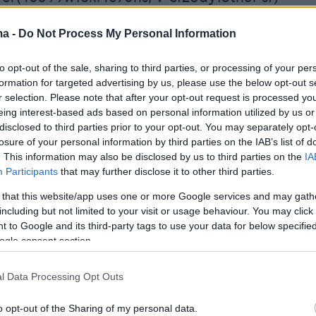
ma -
Do Not Process My Personal Information
er(40599w16ki4e70hs, v-cf2oht73hb2h-sf)
to opt-out of the sale, sharing to third parties, or processing of your per
formation for targeted advertising by us, please use the below opt-out s
r selection. Please note that after your opt-out request is processed y
eing interest-based ads based on personal information utilized by us or
disclosed to third parties prior to your opt-out. You may separately opt-
er(40599w16ki4e70hs, v-cf2oyvcv0681-sf)
losure of your personal information by third parties on the IAB’s list of
. This information may also be disclosed by us to third parties on the
IA
Participants
that may further disclose it to other third parties.
 that this website/app uses one or more Google services and may gath
including but not limited to your visit or usage behaviour. You may click 
er(40599w16ki4e70hs, v-cf2otu9x3znl-sf)
 to Google and its third-party tags to use your data for below specifi
ogle consent section.
l Data Processing Opt Outs
er(40599w16ki4e70hs, v-cf2p4hb99q8x-sf)
o opt-out of the Sharing of my personal data.