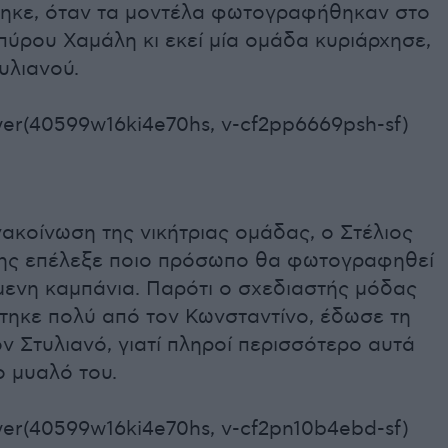
θηκε, όταν τα μοντέλα φωτογραφήθηκαν στο
ύρου Χαμάλη κι εκεί μία ομάδα κυριάρχησε,
υλιανού.
er(40599w16ki4e70hs, v-cf2pp6669psh-sf)
ακοίνωση της νικήτριας ομάδας, ο Στέλιος
ς επέλεξε ποιο πρόσωπο θα φωτογραφηθεί
μενη καμπάνια. Παρότι ο σχεδιαστής μόδας
τηκε πολύ από τον Κωνσταντίνο, έδωσε τη
ν Στυλιανό, γιατί πληροί περισσότερο αυτά
ο μυαλό του.
er(40599w16ki4e70hs, v-cf2pn10b4ebd-sf)