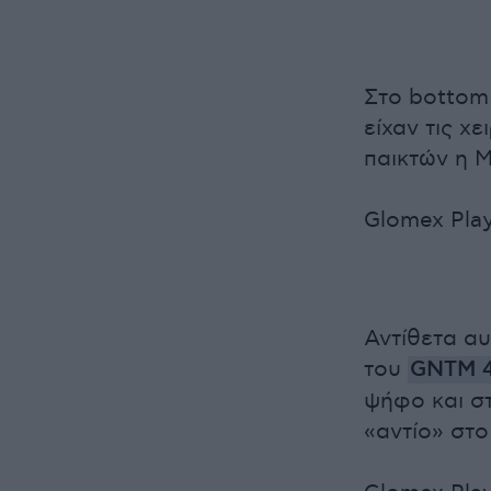
Στο bottom 
είχαν τις χ
παικτών η 
Glomex Play
Αντίθετα α
του
GNTM 
ψήφο και στ
«αντίο» στο