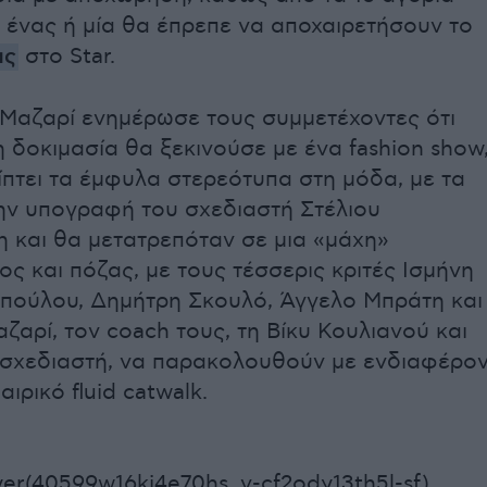
α ένας ή μία θα έπρεπε να αποχαιρετήσουν το
ας
στο Star.
 Μαζαρί ενημέρωσε τους συμμετέχοντες ότι
ρη δοκιμασία θα ξεκινούσε με ένα fashion show
πτει τα έμφυλα στερεότυπα στη μόδα, με τα
την υπογραφή του σχεδιαστή Στέλιου
 και θα μετατρεπόταν σε μια «μάχη»
ς και πόζας, με τους τέσσερις κριτές Ισμήνη
ούλου, Δημήτρη Σκουλό, Άγγελο Μπράτη και
ζαρί, τον coach τους, τη Βίκυ Κουλιανού και
 σχεδιαστή, να παρακολουθούν με ενδιαφέρο
ιρικό fluid catwalk.
er(40599w16ki4e70hs, v-cf2ody13th5l-sf)