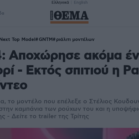
Ελληνικά
English
δα
 Next Top Model
GNTM
ριάλιτι μοντέλων
: Αποχώρησε ακόμα έν
ρί - Εκτός σπιτιού η Ρ
ίντεο
δα, το μοντέλο που επέλεξε ο Στέλιος Κουδου
την καμπάνια των ρούχων του και η υποψήφια
ς - Δείτε το trailer της Τρίτης