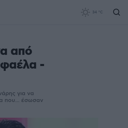
34
°C
α από
αφαέλα -
νάρης για να
 που... έσωσαν