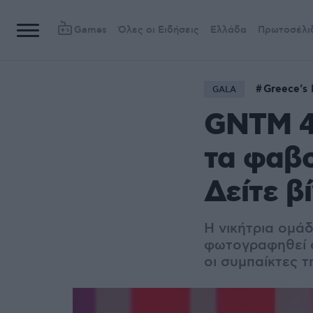
Games
Όλες οι Ειδήσεις
Ελλάδα
Πρωτοσέλι
Greece's
GALA
GNTM 4
τα φαβο
Δείτε β
Η νικήτρια ομά
φωτογραφηθεί σ
οι συμπαίκτες τη