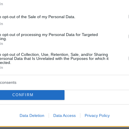
In
o opt-out of the Sale of my Personal Data.
In
to opt-out of processing my Personal Data for Targeted
ing.
In
o opt-out of Collection, Use, Retention, Sale, and/or Sharing
er(40599w16ki4e70hs, v-cf2pc8c0jn7l-sf)
ersonal Data that Is Unrelated with the Purposes for which it
lected.
In
er(40599w16ki4e70hs, v-cf2pfklouinl-sf)
consents
CONFIRM
er(40599w16ki4e70hs, v-cf2pkjttyusx-sf)
Data Deletion
Data Access
Privacy Policy