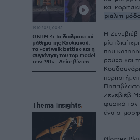
και κορίτσι
ριάλιτι μόδ
19.10.2021, 00:45
Η Ζενεβιέβ
GNTM 4: Το διαδραστικό
μία ιδιαίτε
μάθημα της Κουλιανού,
το «catwalk battle» και η
που καταρρί
συγκίνηση του top model
ρούχα και 
των '90s - Δείτε βίντεο
Κουδουνάρη
περπατήματο
Παπαβλασοπ
Ζενεβιέβ Μα
φυσικά τον
Thema Insights
ένα ατμοσφα
Glomex Play