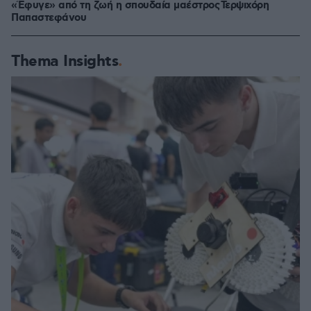
«Έφυγε» από τη ζωή η σπουδαία μαέστρος Τερψιχόρη
Παπαστεφάνου
Thema Insights