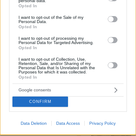
personal data.
grant or deny consent to Google and its third-party tags to
Opted In
use your data for below specified purposes in below Google
Χούθι, το «άλυτο πρόβλημα» της
consent section.
Μέσης Ανατολής: Γιατί χίλια πλήγματα
I want to opt-out of the Sale of my
Personal Data.
δεν ήταν αρκετά για να τους
Opted In
σταματήσουν
I want to opt-out of processing my
53
09.08.2026, 13:59
Personal Data for Targeted Advertising.
Opted In
I want to opt-out of Collection, Use,
Retention, Sale, and/or Sharing of my
Το σπίτι του τρόμου στο Άινταχο: Η
Personal Data that Is Unrelated with the
νύχτα που τέσσερις φοιτητές
Purposes for which it was collected.
δολοφονήθηκαν μέσα σε λίγα λεπτά
Opted In
28
09.08.2026, 08:33
Google consents
CONFIRM
Η Βαλέρια Χοψονίδου βάφτισε τον γιο
της στη Βουλιαγμένη, δείτε
Data Deletion
Data Access
Privacy Policy
φωτογραφίες