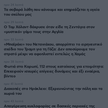
πριν 24 λεπτά
Τα σοβαρά λάθη που κάνουμε και επηρεάζεται η υγεία
του σκύλου μας
πριν 29 λεπτά
Ο Τομ Χόλαντ δάκρυσε όταν είδε τη Ζεντάγια στον
«μυστικό» γάμο τους στην Αγγλία
πριν 33 λεπτά
«Μπαϊράκι» του Νετανιάχου, απορρίπτει το ειρηνευτικό
σχέδιο του Τραμπ για τη Γάζα: Δεν αποσύρουμε τον
στρατό μέχρι να αφοπλιστεί εντελώς η Χαμάς
πριν 38 λεπτά
Φωτιά στο Κορωπί, 112 στους κατοίκους για ετοιμότητα:
Επιχειρούν ισχυρές επίγειες δυνάμεις και έξι εναέρια,
βίντεο
πριν 41 λεπτά
Διακοπές στο Ηράκλειο: Εξερευνώντας την πόλη και τα
χωριά του
πριν 43 λεπτά
Απαγόρευση κυκλοφορίας σε δασικές περιοχές της