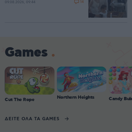
14
09.08.2026, 09:44
Games
Northern Heights
Candy Bub
Cut The Rope
ΔΕΙΤΕ ΟΛΑ ΤΑ GAMES