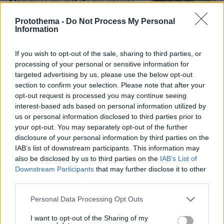
Αλτσχάιμερ και επέλεξε την ιατρικώς
υποβοηθούμενη αυτοκτονία
Protothema -
Do Not Process My Personal
09.08.2026, 12:07
Information
If you wish to opt-out of the sale, sharing to third parties, or
processing of your personal or sensitive information for
Ανάρτηση με υπονοούμενα: «Κάποιοι
targeted advertising by us, please use the below opt-out
άντρες είναι απλά κατώτεροι των
section to confirm your selection. Please note that after your
περιστάσεων» λέει η Ανδρομάχη εν
opt-out request is processed you may continue seeing
μέσω φημών για τη σχέση της με τον
interest-based ads based on personal information utilized by
Γιώργο Λιβάνη
us or personal information disclosed to third parties prior to
4
πριν μία ώρα
your opt-out. You may separately opt-out of the further
disclosure of your personal information by third parties on the
IAB’s list of downstream participants. This information may
Ποιοι βρίσκονται πίσω από το viral
also be disclosed by us to third parties on the
IAB’s List of
τραγούδι Μου Χρωστάς Έναν
Downstream Participants
that may further disclose it to other
Αύγουστο: «Δεν βασίστηκε στον
third parties.
Μητροπάνο», τι απαντάνε για τη
χρήση AI
Please note that this website/app uses one or more Google
Personal Data Processing Opt Outs
services and may gather and store information including but
14
09.08.2026, 14:18
not limited to your visit or usage behaviour. You may click to
I want to opt-out of the Sharing of my