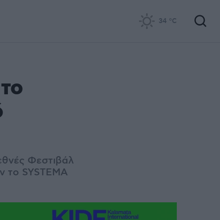
34
°C
 το
ό
εθνές Φεστιβάλ
υν το SYSTEMA