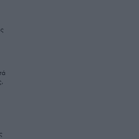
ής
τά
,
ς