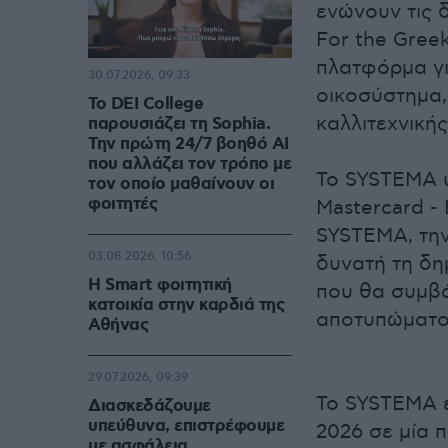
ενώνουν τις 
For the Gree
πλατφόρμα γι
30.07.2026, 09:33
οικοσύστημα,
Το DEI College
καλλιτεχνικής
παρουσιάζει τη Sophia.
Την πρώτη 24/7 βοηθό AI
που αλλάζει τον τρόπο με
Το SYSTEMA υ
τον οποίο μαθαίνουν οι
φοιτητές
Mastercard -
SYSTEMA, την
03.08.2026, 10:56
δυνατή τη δη
Η Smart φοιτητική
που θα συμβά
κατοικία στην καρδιά της
αποτυπώματος
Αθήνας
29.07.2026, 09:39
Το SYSTEMA εκ
Διασκεδάζουμε
υπεύθυνα, επιστρέφουμε
2026 σε μία 
με ασφάλεια