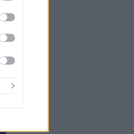
ος
ή
ν