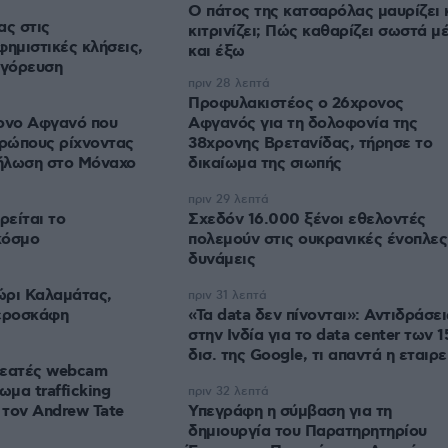
Ο πάτος της κατσαρόλας μαυρίζει 
ας στις
κιτρινίζει; Πώς καθαρίζει σωστά μ
φημιστικές κλήσεις,
και έξω
αγόρευση
πριν 28 λεπτά
Προφυλακιστέος ο 26χρονος
ρονο Αφγανό που
Αφγανός για τη δολοφονία της
ρώπους ρίχνοντας
38χρονης Βρετανίδας, τήρησε το
δήλωση στο Μόναχο
δικαίωμα της σιωπής
πριν 29 λεπτά
ρείται το
Σχεδόν 16.000 ξένοι εθελοντές
κόσμο
πολεμούν στις ουκρανικές ένοπλες
δυνάμεις
ώρι Καλαμάτας,
πριν 31 λεπτά
αεροσκάφη
«Τα data δεν πίνονται»: Αντιδράσει
στην Ινδία για το data center των 1
δισ. της Google, τι απαντά η εταιρε
θεατές webcam
μα trafficking
πριν 32 λεπτά
τον Andrew Tate
Υπεγράφη η σύμβαση για τη
δημιουργία του Παρατηρητηρίου