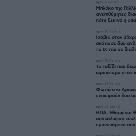
πριν 8 λεπτά
Μπλόκο της Γαλλί
ανεπιθύμητες δια
πότε ξεκινά η απ
πριν 10 λεπτά
Ισόβια στον 25χ
σκότωσε δύο ανθ
το ΙΧ του σε δια
πριν 12 λεπτά
Το ταξίδι που θεω
ωραιότερο στον 
πριν 21 λεπτά
Φωτιά στο Αριοχ
επιχειρούν δύο 
πριν 23 λεπτά
ΗΠΑ: Εθισμένοι 
αποκάλυψαν κύκλω
εμπνευσμένο από 
πριν 23 λεπτά