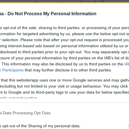
α σε εκπροσώπους των τεχνών απ’ όλο τον
έχνες/ιδες και το ευρύ κοινό, να
ma -
Do Not Process My Personal Information
σουν 19 παραστάσεις θεάτρου και χορού
μικρής κλίμακας, σε ιστορικούς χώρους στην
to opt-out of the sale, sharing to third parties, or processing of your per
formation for targeted advertising by us, please use the below opt-out s
ο Τσίλλερ, βιομηχανικό σύμπλεγμα Πειραιώς
r selection. Please note that after your opt-out request is processed y
ίδαυρο (Αρχαίο Θέατρο Επιδαύρου &amp; Μικρ
eing interest-based ads based on personal information utilized by us or
ας Επιδαύρου) και την Καλαμάτα (Μέγαρο
disclosed to third parties prior to your opt-out. You may separately opt-
losure of your personal information by third parties on the IAB’s list of
τας), καθώς και σε ζωντανούς χώρους τέχνη
. This information may also be disclosed by us to third parties on the
IA
υσας. Παράλληλα, το πρόγραμμα θα
Participants
that may further disclose it to other third parties.
 δράσεις δικτύωσης, παρουσιάσεις έργων
 that this website/app uses one or more Google services and may gath
sions) και επιμελημένες συναντήσεις,
including but not limited to your visit or usage behaviour. You may click 
ς εύφορο έδαφος για διάλογο και ανταλλαγή
 to Google and its third-party tags to use your data for below specifi
ogle consent section.
τεχνών/ιδων και επαγγελματιών του χώρου.
l Data Processing Opt Outs
ως ένα δυναμικό διεθνές σημείο συνάντησης
στατικές τέχνες, το SYSTEMA προάγει
o opt-out of the Sharing of my personal data.