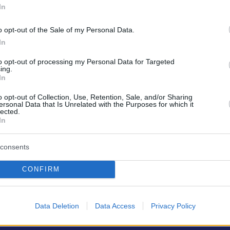
επαφές με θέατρα, φεστιβάλ, δίκτυα και κοινά
In
 επίπεδο. Στο πλαίσιο αυτό, εντάσσει για φέτ
o opt-out of the Sale of my Personal Data.
ρικές παραγωγές από την ανεξάρτητη θεατρικ
In
ήνας και της Θεσσαλονίκης, ενώ πιστό σ’ ένα
to opt-out of processing my Personal Data for Targeted
όραμα, θα ενισχύσει σημαντικά στο μέλλον τη
ing.
 ανεξάρτητης σκηνής στο πρόγραμμά του.
In
o opt-out of Collection, Use, Retention, Sale, and/or Sharing
ersonal Data that Is Unrelated with the Purposes for which it
lected.
In
consents
CONFIRM
Data Deletion
Data Access
Privacy Policy