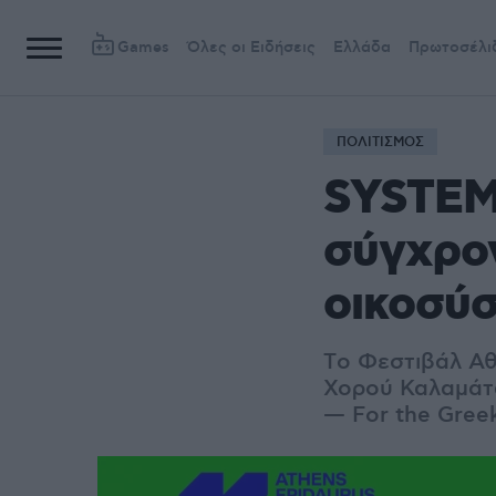
Games
Όλες οι Ειδήσεις
Ελλάδα
Πρωτοσέλι
ΠΟΛΙΤΙΣΜΟΣ
SYSTEM
σύγχρον
οικοσύ
Tο Φεστιβάλ Αθ
Χορού Καλαμάτα
— For the Gree