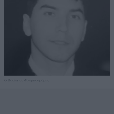
Ο Βασίλειος Φλαμπουράρης