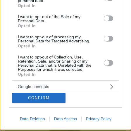
personal data.
πριν 23 λεπτά
grant or deny consent to Google and its third-party tags to
Opted In
Ποιες είναι οι ομοιότητες και οι διαφορές ανάμεσα στις
use your data for below specified purposes in below Google
μέλισσες και τις σφήκες
consent section.
I want to opt-out of the Sale of my
Personal Data.
πριν 29 λεπτά
Opted In
Σαλάχ: Αποθεώθηκε από 25.000 φίλους της
Τραμπζονσπόρ στο «Papara Park», βίντεο και
I want to opt-out of processing my
φωτογραφίες
Personal Data for Targeted Advertising.
Opted In
πριν 30 λεπτά
Πώς έγινε η τραγωδία με την νεκρή μητέρα στα Μάλια:
I want to opt-out of Collection, Use,
Βούτηξε για να βοηθήσει τη φίλη της και πνίγηκε, τα
Retention, Sale, and/or Sharing of my
Personal Data that Is Unrelated with the
παιδιά φώναζαν για βοήθεια
Purposes for which it was collected.
Opted In
ΔΕΙΤΕ ΟΛΕΣ ΤΙΣ ΕΙΔΗΣΕΙΣ
Google consents
CONFIRM
ΤΑ ΠΙΟ ΔΗΜΟΦΙΛΗ
Data Deletion
Data Access
Privacy Policy