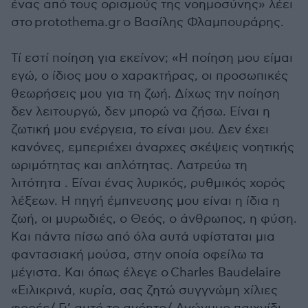
ένας από τους ορισμούς της νοημοσύνης» λέει
στο protothema.gr ο Βασίλης Φλαμπουράρης.
Τί εστί ποίηση για εκείνον; «Η ποίηση μου είμαι
εγώ, ο ίδιος μου ο χαρακτήρας, οι προσωπικές
θεωρήσεις μου για τη ζωή. Δίχως την ποίηση
δεν λειτουργώ, δεν μπορώ να ζήσω. Είναι η
ζωτική μου ενέργεια, το είναι μου. Δεν έχει
κανόνες, εμπεριέχει άναρχες σκέψεις νοητικής
ωριμότητας και απλότητας. Λατρεύω τη
λιτότητα . Είναι ένας λυρικός, ρυθμικός χορός
λέξεων. Η πηγή έμπνευσης μου είναι η ίδια η
ζωή, οι μυρωδιές, ο Θεός, ο άνθρωπος, η φύση.
Και πάντα πίσω από όλα αυτά υφίσταται μια
φαντασιακή μούσα, στην οποία οφείλω τα
μέγιστα. Και όπως έλεγε ο Charles Baudelaire‎
«Ειλικρινά, κυρία, σας ζητώ συγγνώμη χίλιες