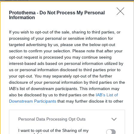
Προϊόν εργαστηρίου ή της φύσης ο κορωνοϊός; Άλλα
έλεγε δημόσια ο Φάουτσι και άλλα ιδιωτικά, αρνήθηκε
Protothema -
Do Not Process My Personal
100 φορές να απαντήσει στο Κογκρέσο
Information
πριν 15 λεπτά
If you wish to opt-out of the sale, sharing to third parties, or
Ξεκινούν τα δοκιμαστικά δρομολόγια της επέκτασης
processing of your personal or sensitive information for
του Μετρό Θεσσαλονίκης προς την Καλαμαριά,
targeted advertising by us, please use the below opt-out
«ενθαρρυντικές οι πρώτες ενδείξεις» δηλώνει ο
Ταχιάος
section to confirm your selection. Please note that after your
opt-out request is processed you may continue seeing
LIVE UPDATE
interest-based ads based on personal information utilized by
πριν 17 λεπτά
us or personal information disclosed to third parties prior to
ΠΑΟΚ - Άντερλεχτ 0-1 (ημίχρονο): Παλεύει για την
ισοφάριση ο «Δικέφαλος», έχασε πέναλτι ο Μιχαηλίδης,
your opt-out. You may separately opt-out of the further
disclosure of your personal information by third parties on the
IAB’s list of downstream participants. This information may
πριν 20 λεπτά
also be disclosed by us to third parties on the
IAB’s List of
Για πάντα στη Ρεάλ Μαδρίτης ο Βινίσιους: Yπέγραψε
Downstream Participants
that may further disclose it to other
νέο συμβόλαιο έως το 2032 ο Βραζιλιάνος
third parties.
πριν 23 λεπτά
Please note that this website/app uses one or more Google
Σφουγγάτο: 8 τρόποι να το φτιάξουμε – Από το πιο
Personal Data Processing Opt Outs
services and may gather and store information including but
απλό μέχρι το πιο πλούσιο
not limited to your visit or usage behaviour. You may click to
I want to opt-out of the Sharing of my