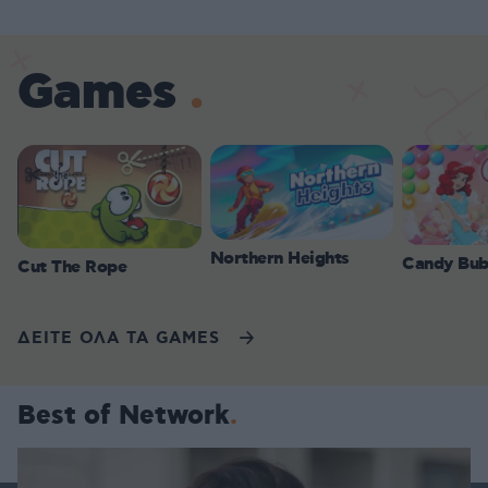
Games
Northern Heights
Candy Bub
Cut The Rope
ΔΕΙΤΕ ΟΛΑ ΤΑ GAMES
Best of Network