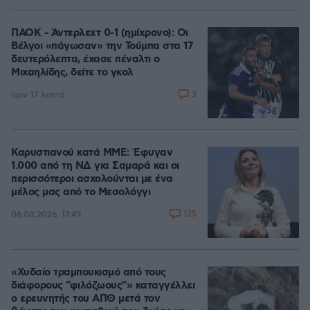
ΠΑΟΚ - Άντερλεχτ 0-1 (ημίχρονο): Οι
Βέλγοι «πάγωσαν» την Τούμπα στα 17
δευτερόλεπτα, έχασε πέναλτι ο
Μιχαηλίδης, δείτε το γκολ
3
πριν 17 λεπτά
Καρυστιανού κατά ΜΜΕ: Έφυγαν
1.000 από τη ΝΔ για Σαμαρά και οι
περισσότεροι ασχολούνται με ένα
μέλος μας από το Μεσολόγγι
125
06.08.2026, 17:49
«Χυδαίο τραμπουκισμό από τους
διάφορους "φιλόζωους"» καταγγέλλει
ο ερευνητής του ΑΠΘ μετά τον