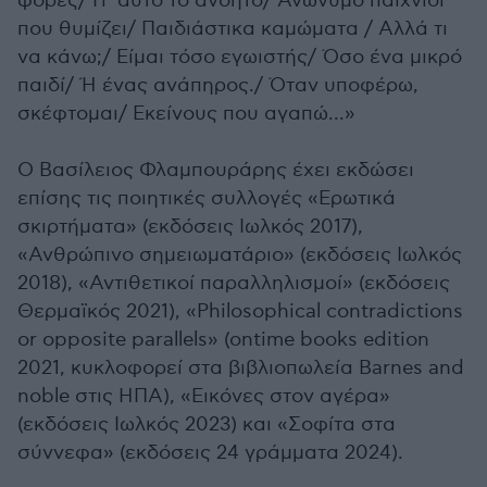
φορές/ Γι’ αυτό το ανόητο/ Ανώνυμο παιχνίδι
που θυμίζει/ Παιδιάστικα καμώματα ­/ Αλλά τι
να κάνω;/ Είμαι τόσο εγωιστής/ Όσο ένα μικρό
παιδί/ Ή ένας ανάπηρος./ Όταν υποφέρω,
σκέφτομαι/ Εκείνους που αγαπώ...»
Ο Βασίλειος Φλαμπουράρης έχει εκδώσει
επίσης τις ποιητικές συλλογές «Ερωτικά
σκιρτήματα» (εκδόσεις Ιωλκός 2017),
«Ανθρώπινο σημειωματάριο» (εκδόσεις Ιωλκός
2018), «Αντιθετικοί παραλληλισμοί» (εκδόσεις
Θερμαϊκός 2021), «Philosophical contradictions
or opposite parallels» (ontime books edition
2021, κυκλοφορεί στα βιβλιοπωλεία Barnes and
noble στις ΗΠΑ), «Εικόνες στον αγέρα»
(εκδόσεις Ιωλκός 2023) και «Σοφίτα στα
σύννεφα» (εκδόσεις 24 γράμματα 2024).