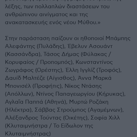
λέξης, των πολλαπλών διαστάσεων του
ανθρώπινου αινίγματος και της
ανακατασκευής ενός νέου Μύθου.»
Στην παράσταση παίζουν οι ηθοποιοί Μπάμπης
Αλεφάντης (Πυλάδης), Έβελυν Ασουάντ
(Κασσάνδρα), Τάσος Δήμας (Φύλακας /
Κορυφαίος / Προπομπός), Κωνσταντίνος
Ζωγράφος (Ορέστης), Έλλη Ιγγλίζ (Τροφός),
Δαυίδ Μαλτέζε (Αίγισθος), Άννα Μαρκά
Μπονισέλ (Προφήτις), Νίκος Ντάσης
(Απόλλων), Ντίνος Παπαγεωργίου (Κήρυκας),
Αγλαΐα Παππά (Αθηνά), Μυρτώ Ροζάκη
(Ηλέκτρα), Σάββας Στρούμπος (Αγαμέμνων),
Αλέξανδρος Τούντας (Οικέτης), Σοφία Χιλλ
(Κλυταιμνήστρα / Το Είδωλον της
Κλυταιμνήστρας)