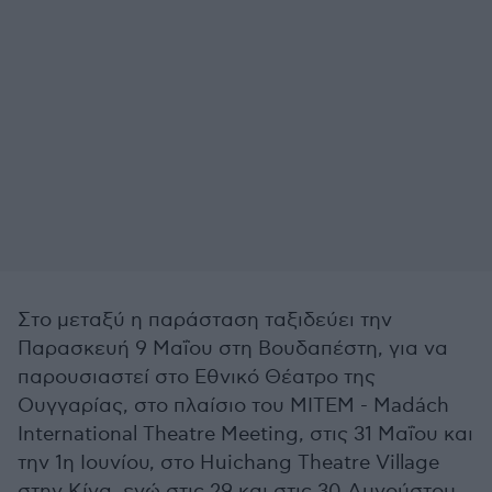
Στο μεταξύ η παράσταση ταξιδεύει την
Παρασκευή 9 Μαΐου στη Βουδαπέστη, για να
παρουσιαστεί στο Εθνικό Θέατρο της
Ουγγαρίας, στο πλαίσιο του MITEM - Madách
International Theatre Meeting, στις 31 Μαΐου και
την 1η Ιουνίου, στο Huichang Theatre Village
στην Κίνα, ενώ στις 29 και στις 30 Αυγούστου,