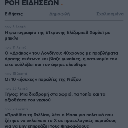
ΡΟΗ ΕΙΔΗΣΕΩΝ
Ειδήσεις
Δημοφιλή
Σχολιασμένα
πριν 5 λεπτά
Η φωτογραφία της 61χρονης Ελίζαμπεθ Χάρλεϊ με
μπικίνι
πριν 11 λεπτά
Ο «Δράκος» του Λονδίνου: 40χρονος με προβλήματα
όρασης σκότωνε και βίαζε γυναίκες, η αστυνομία τον
είχε συλλάβει και τον άφησε ελεύθερο
πριν 15 λεπτά
Οι 10 «ήσυχες» παραλίες της Νάξου
πριν 25 λεπτά
Τήνος: Μια διαδρομή στα χωριά, τα τοπία και τα
αξιοθέατα του νησιού
πριν 28 λεπτά
«Προδίδει τη Γαλλία», λέει ο Μασκ για πολιτικό που
ζήτησε να «κλείνει» το X σε προεκλογικές περιόδους
για να μην επηρεάζει τους ψηφοφόρους