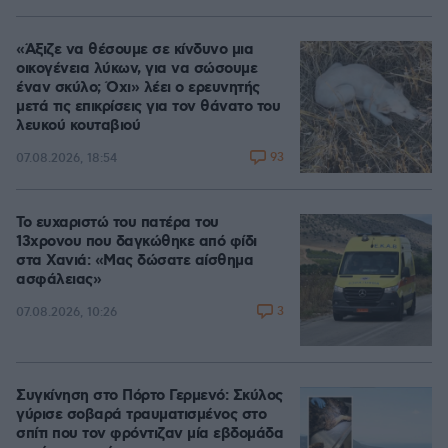
«Άξιζε να θέσουμε σε κίνδυνο μια
οικογένεια λύκων, για να σώσουμε
έναν σκύλο; Όχι» λέει ο ερευνητής
μετά τις επικρίσεις για τον θάνατο του
λευκού κουταβιού
93
07.08.2026, 18:54
Το ευχαριστώ του πατέρα του
13χρονου που δαγκώθηκε από φίδι
στα Χανιά: «Μας δώσατε αίσθημα
ασφάλειας»
3
07.08.2026, 10:26
Συγκίνηση στο Πόρτο Γερμενό: Σκύλος
γύρισε σοβαρά τραυματισμένος στο
σπίτι που τον φρόντιζαν μία εβδομάδα