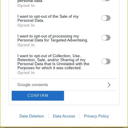
personal data.
ΔΕΙΤΕ ΟΛΕΣ ΤΙΣ ΕΙΔΗΣΕΙΣ
grant or deny consent to Google and its third-party tags to
Opted In
use your data for below specified purposes in below Google
consent section.
I want to opt-out of the Sale of my
Personal Data.
Opted In
ΤΑ ΠΙΟ ΔΗΜΟΦΙΛΗ
I want to opt-out of processing my
Personal Data for Targeted Advertising.
Opted In
I want to opt-out of Collection, Use,
Retention, Sale, and/or Sharing of my
Personal Data that Is Unrelated with the
Purposes for which it was collected.
Opted In
Google consents
CONFIRM
Data Deletion
Data Access
Privacy Policy