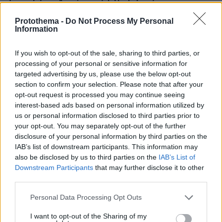
πριν 35 λεπτά
Protothema -
Do Not Process My Personal
Οι λόγοι που οι σκύλοι φοβούνται τόσο πολύ τις
Information
ηλεκτρικές σκούπες
πριν 35 λεπτά
If you wish to opt-out of the sale, sharing to third parties, or
Λουκουμάδες, τηγανίτες ή pancakes; 23 παραδοσιακές
processing of your personal or sensitive information for
και σύγχρονες συνταγές για τα αγαπημένα ζυμάρια
targeted advertising by us, please use the below opt-out
section to confirm your selection. Please note that after your
πριν 39 λεπτά
Δεκάδες ρωσικές επιθέσεις στην περιφέρεια του
opt-out request is processed you may continue seeing
Ντνιπροπετρόφ της Ουκρανίας, δύο νεκροί και έξι
interest-based ads based on personal information utilized by
τραυματίες
us or personal information disclosed to third parties prior to
your opt-out. You may separately opt-out of the further
πριν 42 λεπτά
disclosure of your personal information by third parties on the
Η Λίλα Μπακλέση έφερε στον κόσμο το πρώτο της
IAB’s list of downstream participants. This information may
παιδί, δείτε την ανάρτηση του συντρόφου της περί...
also be disclosed by us to third parties on the
IAB’s List of
λαού και εξουσίας
Downstream Participants
that may further disclose it to other
πριν 45 λεπτά
third parties.
5 προορισμοί για solo travellers τα Σαββατοκύριακα του
καλοκαιριού
Please note that this website/app uses one or more Google
Personal Data Processing Opt Outs
services and may gather and store information including but
not limited to your visit or usage behaviour. You may click to
I want to opt-out of the Sharing of my