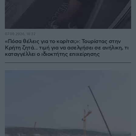
07.08.2026, 18:22
«Πόσα θέλεις για το κορίτσι;»: Τουρίστας στην
Κρήτη ζητά... τιμή για να ασελγήσει σε ανήλικη, τι
καταγγέλλει ο ιδιοκτήτης επιχείρησης