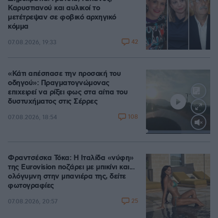
Καρυστιανού και αυλικοί το
μετέτρεψαν σε φοβικό αρχηγικό
κόμμα
42
07.08.2026, 19:33
«Κάτι απέσπασε την προσοχή του
οδηγού»: Πραγματογνώμονας
επιχειρεί να ρίξει φως στα αίτια του
δυστυχήματος στις Σέρρες
108
07.08.2026, 18:54
Loaded
:
100.00%
Φραντσέσκα Τόκα: Η Ιταλίδα «νύφη»
της Eurovision ποζάρει με μπικίνι και...
ολόγυμνη στην μπανιέρα της, δείτε
φωτογραφίες
25
07.08.2026, 20:57