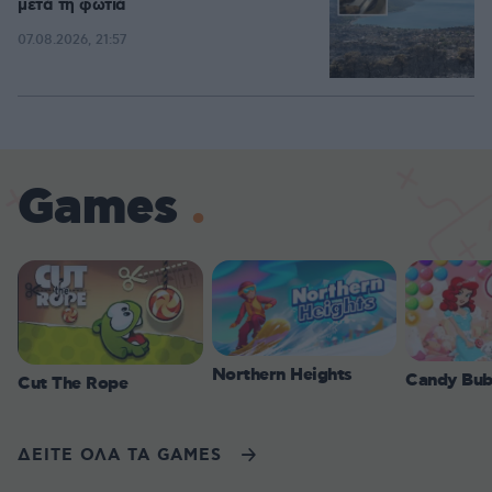
μετά τη φωτιά
07.08.2026, 21:57
Games
Northern Heights
Candy Bub
Cut The Rope
ΔΕΙΤΕ ΟΛΑ ΤΑ GAMES