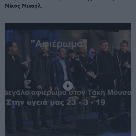
Νίκος Μιχαήλ
.