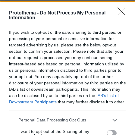
Protothema -
Do Not Process My Personal
Information
If you wish to opt-out of the sale, sharing to third parties, or
processing of your personal or sensitive information for
Απομένουν
2500
χαρακτήρες
targeted advertising by us, please use the below opt-out
section to confirm your selection. Please note that after your
opt-out request is processed you may continue seeing
interest-based ads based on personal information utilized by
us or personal information disclosed to third parties prior to
your opt-out. You may separately opt-out of the further
disclosure of your personal information by third parties on the
IAB’s list of downstream participants. This information may
* Υποχρεωτικά πεδία
also be disclosed by us to third parties on the
IAB’s List of
Downstream Participants
that may further disclose it to other
third parties.
ΡΟΗ ΕΙΔΗΣΕΩΝ
Please note that this website/app uses one or more Google
Personal Data Processing Opt Outs
services and may gather and store information including but
Ειδήσεις
Δημοφιλή
Σχολιασμένα
not limited to your visit or usage behaviour. You may click to
I want to opt-out of the Sharing of my