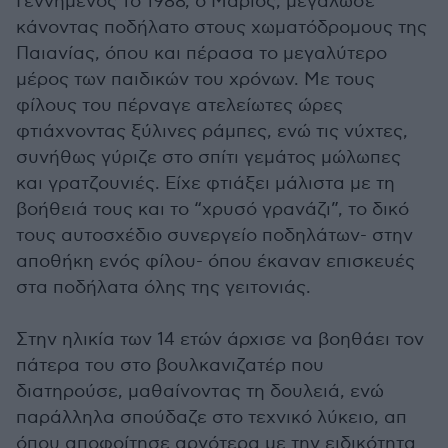
Γεννημένος το 1988, ο Μάριος, μεγάλωσε
κάνοντας ποδήλατο στους χωματόδρομους της
Παιανίας, όπου και πέρασα το μεγαλύτερο
μέρος των παιδικών του χρόνων. Με τους
φίλους του πέρναγε ατελείωτες ώρες
φτιάχνοντας ξύλινες ράμπες, ενώ τις νύχτες,
συνήθως γύριζε στο σπίτι γεμάτος μώλωπες
και γρατζουνιές. Είχε φτιάξει μάλιστα με τη
βοήθειά τους και το “χρυσό γρανάζι”, το δικό
τους αυτοσχέδιο συνεργείο ποδηλάτων- στην
αποθήκη ενός φίλου- όπου έκαναν επισκευές
στα ποδήλατα όλης της γειτονιάς.
Στην ηλικία των 14 ετών άρχισε να βοηθάει τον
πάτερα του στο βουλκανιζατέρ που
διατηρούσε, μαθαίνοντας τη δουλειά, ενώ
παράλληλα σπούδαζε στο τεχνικό λύκειο, απ
όπου αποφοίτησε αργότερα με την ειδικότητα