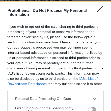
σκοτεινό… παρασκήνιο του Μουντιάλ
πριν 38 λεπτά
Protothema -
Do Not Process My Personal
Οι ωραιότερες παραλίες της Σαμοθράκης -Οι
Information
αμμώδεις, οι απομονωμένες, οι άγριες και βραχώδεις
πριν 39 λεπτά
If you wish to opt-out of the sale, sharing to third parties, or
Πώς ξυπνούσαν οι άνθρωποι πριν τα smartphones: Από
processing of your personal or sensitive information for
τους κόκορες στους επαγγελματίες με σφυρίχτρες και
targeted advertising by us, please use the below opt-out
μπιζέλια της βιομηχανικής επανάστασης
section to confirm your selection. Please note that after your
opt-out request is processed you may continue seeing
πριν 44 λεπτά
interest-based ads based on personal information utilized by
Νέα ανάφλεξη στη Μέση Ανατολή: Οι Χούθι χτύπησαν
us or personal information disclosed to third parties prior to
εγκατάσταση της Aramco, το Ιράν βάζει πιο σκληρούς
your opt-out. You may separately opt-out of the further
όρους για τα Στενά του Ορμούζ
disclosure of your personal information by third parties on the
πριν 45 λεπτά
IAB’s list of downstream participants. This information may
Μαντόνα για Γουίλιαμ Όρμπιτ: Η μουσική σου μου
also be disclosed by us to third parties on the
IAB’s List of
έδωσε ένα μαγικό χαλί για να πετάξω, ήμουν τόσο
Downstream Participants
that may further disclose it to other
τυχερή που σε γνώρισα
third parties.
Please note that this website/app uses one or more Google
Personal Data Processing Opt Outs
ΔΕΙΤΕ ΟΛΕΣ ΤΙΣ ΕΙΔΗΣΕΙΣ
services and may gather and store information including but
not limited to your visit or usage behaviour. You may click to
I want to opt-out of the Sharing of my