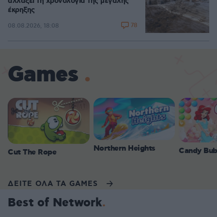
αλλάξει τη χρονολογία της μεγάλης
έκρηξης
78
08.08.2026, 18:08
Games
Northern Heights
Candy Bub
Cut The Rope
ΔΕΙΤΕ ΟΛΑ ΤΑ GAMES
Best of Network