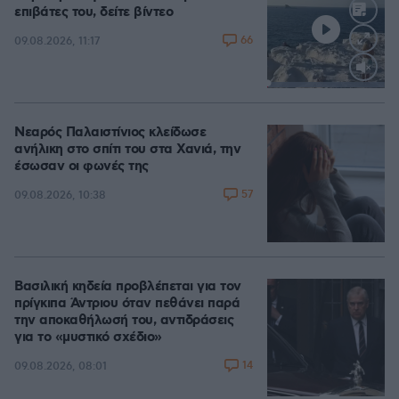
επιβάτες του, δείτε βίντεο
66
09.08.2026, 11:17
Loaded
:
100.00%
Νεαρός Παλαιστίνιος κλείδωσε
ανήλικη στο σπίτι του στα Χανιά, την
έσωσαν οι φωνές της
57
09.08.2026, 10:38
Βασιλική κηδεία προβλέπεται για τον
πρίγκιπα Άντριου όταν πεθάνει παρά
την αποκαθήλωσή του, αντιδράσεις
για το «μυστικό σχέδιο»
14
09.08.2026, 08:01