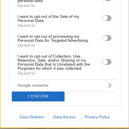
personal data.
grant or deny consent to Google and its third-party tags to
Opted In
use your data for below specified purposes in below Google
ΤΑ ΠΙΟ ΔΗΜΟΦΙΛΗ
consent section.
I want to opt-out of the Sale of my
Personal Data.
Opted In
I want to opt-out of processing my
Personal Data for Targeted Advertising.
Opted In
I want to opt-out of Collection, Use,
Retention, Sale, and/or Sharing of my
Personal Data that Is Unrelated with the
Purposes for which it was collected.
Opted In
Google consents
CONFIRM
Data Deletion
Data Access
Privacy Policy