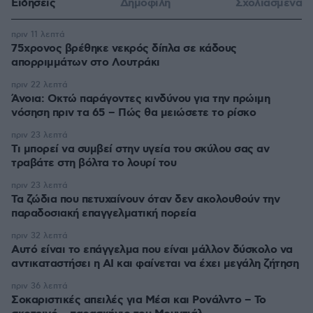
Ειδήσεις
Δημοφιλή
Σχολιασμένα
πριν 11 λεπτά
75χρονος βρέθηκε νεκρός δίπλα σε κάδους
απορριμμάτων στο Λουτράκι
πριν 22 λεπτά
Άνοια: Οκτώ παράγοντες κινδύνου για την πρώιμη
νόσηση πριν τα 65 – Πώς θα μειώσετε το ρίσκο
πριν 23 λεπτά
Τι μπορεί να συμβεί στην υγεία του σκύλου σας αν
τραβάτε στη βόλτα το λουρί του
πριν 23 λεπτά
Τα ζώδια που πετυχαίνουν όταν δεν ακολουθούν την
παραδοσιακή επαγγελματική πορεία
πριν 32 λεπτά
Αυτό είναι το επάγγελμα που είναι μάλλον δύσκολο να
αντικαταστήσει η AI και φαίνεται να έχει μεγάλη ζήτηση
πριν 36 λεπτά
Σοκαριστικές απειλές για Μέσι και Ρονάλντο – Το