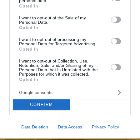
personal data.
grant or deny consent to Google and its third-party tags to
Opted In
use your data for below specified purposes in below Google
consent section.
I want to opt-out of the Sale of my
Personal Data.
Opted In
08.08.2026, 08:57
Το «σκουλήκι του διαβόλου» που ζει 1,3 χιλιόμετρα
I want to opt-out of processing my
Personal Data for Targeted Advertising.
κάτω από τη Γη και αλλάζει όσα γνωρίζαμε για τη
Opted In
ζωή: «Οι άνθρωποι δεν κυβερνάμε τον κόσμο»
I want to opt-out of Collection, Use,
Retention, Sale, and/or Sharing of my
Personal Data that Is Unrelated with the
Purposes for which it was collected.
Opted In
Google consents
CONFIRM
Data Deletion
Data Access
Privacy Policy