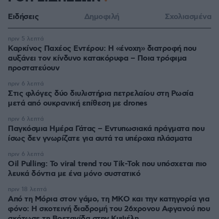
Ειδήσεις
Δημοφιλή
Σχολιασμένα
πριν 5 λεπτά
Καρκίνος Παχέος Εντέρου: Η «ένοχη» διατροφή που
αυξάνει τον κίνδυνο κατακόρυφα – Ποια τρόφιμα
προστατεύουν
πριν 6 λεπτά
Στις φλόγες δύο διυλιστήρια πετρελαίου στη Ρωσία
μετά από ουκρανική επίθεση με drones
πριν 6 λεπτά
Παγκόσμια Ημέρα Γάτας – Εντυπωσιακά πράγματα που
ίσως δεν γνωρίζατε για αυτά τα υπέροχα πλάσματα
πριν 6 λεπτά
Oil Pulling: To viral trend του Tik-Tok που υπόσχεται πιο
λευκά δόντια με ένα μόνο συστατικό
πριν 18 λεπτά
Από τη Μόρια στον γάμο, τη ΜΚΟ και την κατηγορία για
φόνο: Η σκοτεινή διαδρομή του 26χρονου Αφγανού που
σκότωσε τη Βρετανίδα στην Κυψέλη