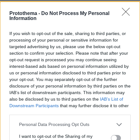
Protothema -
Do Not Process My Personal
Information
ΤΑ ΠΙΟ ΔΗΜΟΦΙΛΗ
If you wish to opt-out of the sale, sharing to third parties, or
processing of your personal or sensitive information for
targeted advertising by us, please use the below opt-out
section to confirm your selection. Please note that after your
opt-out request is processed you may continue seeing
interest-based ads based on personal information utilized by
us or personal information disclosed to third parties prior to
your opt-out. You may separately opt-out of the further
disclosure of your personal information by third parties on the
IAB’s list of downstream participants. This information may
also be disclosed by us to third parties on the
IAB’s List of
Downstream Participants
that may further disclose it to other
third parties.
Please note that this website/app uses one or more Google
Personal Data Processing Opt Outs
services and may gather and store information including but
not limited to your visit or usage behaviour. You may click to
I want to opt-out of the Sharing of my