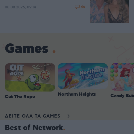
46
08.08.2026, 09:14
Games
Northern Heights
Candy Bub
Cut The Rope
ΔΕΙΤΕ ΟΛΑ ΤΑ GAMES
Best of Network