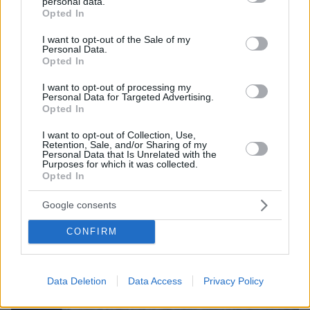
personal data.
grant or deny consent to Google and its third-party tags to
Opted In
use your data for below specified purposes in below Google
ΤΑ ΠΙΟ ΔΗΜΟΦΙΛΗ
consent section.
I want to opt-out of the Sale of my
Personal Data.
Opted In
I want to opt-out of processing my
Personal Data for Targeted Advertising.
Opted In
I want to opt-out of Collection, Use,
Retention, Sale, and/or Sharing of my
Personal Data that Is Unrelated with the
Purposes for which it was collected.
Opted In
Google consents
CONFIRM
Data Deletion
Data Access
Privacy Policy