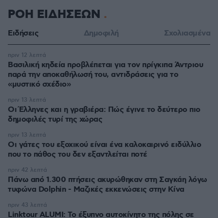
ΡΟΗ ΕΙΔΗΣΕΩΝ
Ειδήσεις
Δημοφιλή
Σχολιασμένα
πριν 12 λεπτά
Βασιλική κηδεία προβλέπεται για τον πρίγκιπα Άντριου
παρά την αποκαθήλωσή του, αντιδράσεις για το
«μυστικό σχέδιο»
πριν 13 λεπτά
Οι Έλληνες και η γραβιέρα: Πώς έγινε το δεύτερο πιο
δημοφιλές τυρί της χώρας
πριν 13 λεπτά
Οι γάτες του εξοχικού είναι ένα καλοκαιρινό ειδύλλιο
που το πάθος του δεν εξαντλείται ποτέ
πριν 42 λεπτά
Πάνω από 1.300 πτήσεις ακυρώθηκαν στη Σαγκάη λόγω
τυφώνα Dolphin - Μαζικές εκκενώσεις στην Κίνα
πριν 43 λεπτά
Linktour ALUMI: Το έξυπνο αυτοκίνητο της πόλης σε