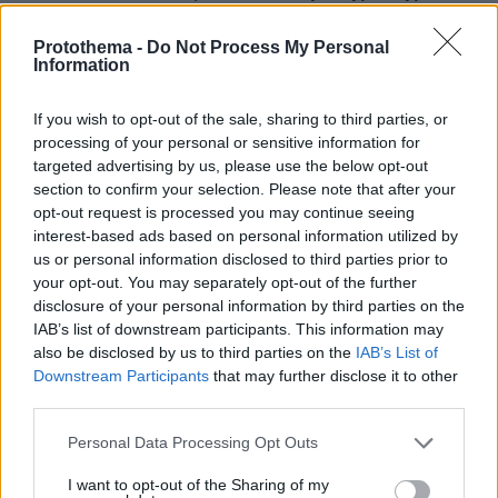
τιμή έκπληξη - Δείτε το video
Protothema -
Do Not Process My Personal
πριν 43 λεπτά
Information
Τι καινούργιο θα φέρει το νέο Dacia Spring;
πριν 44 λεπτά
If you wish to opt-out of the sale, sharing to third parties, or
Το νέο... καλοκαιρινό κόλπο που κάνουν οι κλέφτες
processing of your personal or sensitive information for
αυτοκινήτων στην Ελλάδα
targeted advertising by us, please use the below opt-out
section to confirm your selection. Please note that after your
πριν 44 λεπτά
Αυτοκίνητο: Θα έρθει τελικά η μεγαλύτερη επιδότηση
opt-out request is processed you may continue seeing
που έχει δοθεί ποτέ στην Ελλάδα;
interest-based ads based on personal information utilized by
us or personal information disclosed to third parties prior to
πριν μία ώρα
your opt-out. You may separately opt-out of the further
Ιστιοφόρο με έξι επιβαίνοντες προσάραξε σε βραχώδη
disclosure of your personal information by third parties on the
βυθό στη Μουτσούνα της Νάξου
IAB’s list of downstream participants. This information may
09.08.2026, 07:07
also be disclosed by us to third parties on the
IAB’s List of
Ολική έκλειψη Ηλίου στις 12 Αυγούστου: Η Ευρώπη
Downstream Participants
that may further disclose it to other
ετοιμάζεται για ένα σπάνιο ουράνιο θέαμα
third parties.
Please note that this website/app uses one or more Google
Personal Data Processing Opt Outs
ΔΕΙΤΕ ΟΛΕΣ ΤΙΣ ΕΙΔΗΣΕΙΣ
services and may gather and store information including but
not limited to your visit or usage behaviour. You may click to
I want to opt-out of the Sharing of my