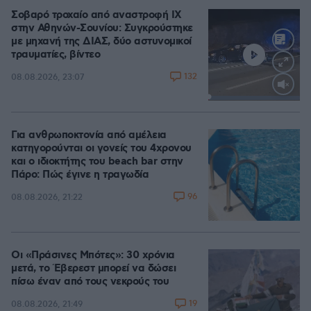
Σοβαρό τροχαίο από αναστροφή ΙΧ
στην Αθηνών-Σουνίου: Συγκρούστηκε
με μηχανή της ΔΙΑΣ, δύο αστυνομικοί
τραυματίες, βίντεο
132
08.08.2026, 23:07
Loaded
:
100.00%
Για ανθρωποκτονία από αμέλεια
κατηγορούνται οι γονείς του 4χρονου
και ο ιδιοκτήτης του beach bar στην
Πάρο: Πώς έγινε η τραγωδία
96
08.08.2026, 21:22
Οι «Πράσινες Μπότες»: 30 χρόνια
μετά, το Έβερεστ μπορεί να δώσει
πίσω έναν από τους νεκρούς του
19
08.08.2026, 21:49