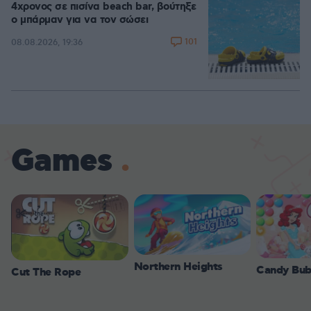
4χρονος σε πισίνα beach bar, βούτηξε
ο μπάρμαν για να τον σώσει
101
08.08.2026, 19:36
Games
Northern Heights
Candy Bub
Cut The Rope