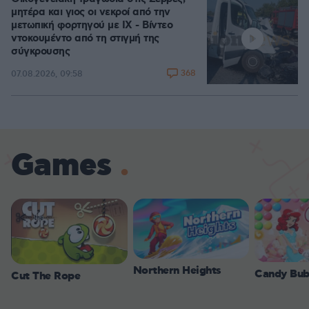
μητέρα και γιος οι νεκροί από την
μετωπική φορτηγού με ΙΧ - Βίντεο
ντοκουμέντο από τη στιγμή της
σύγκρουσης
368
07.08.2026, 09:58
Games
Northern Heights
Candy Bub
Cut The Rope