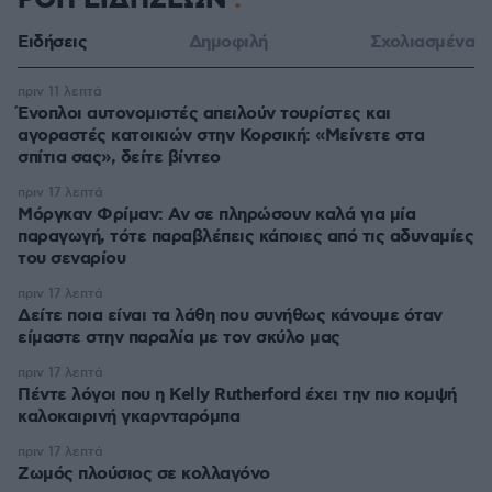
ΡΟΗ ΕΙΔΗΣΕΩΝ
Ειδήσεις
Δημοφιλή
Σχολιασμένα
πριν 11 λεπτά
Ένοπλοι αυτονομιστές απειλούν τουρίστες και
αγοραστές κατοικιών στην Κορσική: «Μείνετε στα
σπίτια σας», δείτε βίντεο
πριν 17 λεπτά
Μόργκαν Φρίμαν: Αν σε πληρώσουν καλά για μία
παραγωγή, τότε παραβλέπεις κάποιες από τις αδυναμίες
του σεναρίου
πριν 17 λεπτά
Δείτε ποια είναι τα λάθη που συνήθως κάνουμε όταν
είμαστε στην παραλία με τον σκύλο μας
πριν 17 λεπτά
Πέντε λόγοι που η Kelly Rutherford έχει την πιο κομψή
καλοκαιρινή γκαρνταρόμπα
πριν 17 λεπτά
Ζωμός πλούσιος σε κολλαγόνο