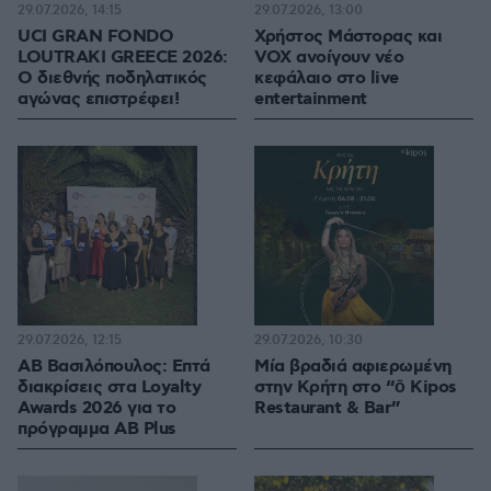
29.07.2026, 14:15
29.07.2026, 13:00
UCI GRAN FONDO
Χρήστος Μάστορας και
LOUTRAKI GREECE 2026:
VOX ανοίγουν νέο
Ο διεθνής ποδηλατικός
κεφάλαιο στο live
αγώνας επιστρέφει!
entertainment
29.07.2026, 12:15
29.07.2026, 10:30
ΑΒ Βασιλόπουλος: Επτά
Μία βραδιά αφιερωμένη
διακρίσεις στα Loyalty
στην Κρήτη στο “ō Kipos
Awards 2026 για το
Restaurant & Bar”
πρόγραμμα AB Plus