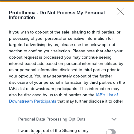
ΔΕΙΤΕ ΟΛΑ ΤΑ GAMES
Protothema -
Do Not Process My Personal
Information
Best of Network
If you wish to opt-out of the sale, sharing to third parties, or
processing of your personal or sensitive information for
targeted advertising by us, please use the below opt-out
section to confirm your selection. Please note that after your
opt-out request is processed you may continue seeing
interest-based ads based on personal information utilized by
us or personal information disclosed to third parties prior to
your opt-out. You may separately opt-out of the further
disclosure of your personal information by third parties on the
IAB’s list of downstream participants. This information may
also be disclosed by us to third parties on the
IAB’s List of
Downstream Participants
that may further disclose it to other
third parties.
Please note that this website/app uses one or more Google
Personal Data Processing Opt Outs
services and may gather and store information including but
not limited to your visit or usage behaviour. You may click to
I want to opt-out of the Sharing of my