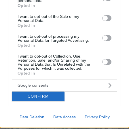
personal data.
grant or deny consent to Google and its third-party tags to
Opted In
use your data for below specified purposes in below Google
consent section.
I want to opt-out of the Sale of my
Personal Data.
Opted In
07.08.2026, 08:32
Τα φρούτα που επιλέγουν 4 ενδοκρινολόγοι για
I want to opt-out of processing my
Personal Data for Targeted Advertising.
καλύτερο έλεγχο του σακχάρου – Το ένα μειώνει
Opted In
το λίπος στην κοιλιά
I want to opt-out of Collection, Use,
Retention, Sale, and/or Sharing of my
Personal Data that Is Unrelated with the
Purposes for which it was collected.
Opted In
Google consents
CONFIRM
Data Deletion
Data Access
Privacy Policy