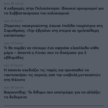
πριν 20 λεπτά
4 εκδρομές στην Πελοπόννησο: Ιδανικοί προορισμοί για
τα Σαββατοκύριακα του καλοκαιριού
πριν 21 λεπτά
21χρονος ναυαγοσώστης έσωσε Ιταλίδα τουρίστρια στη
Σαμοθράκη: «Την έβγαλαν στη στεριά σε ημιλιπόθυμη
κατάσταση»
πριν 27 λεπτά
Τι θα συμβεί αν πίνουμε ένα σφηνάκι ελαιόλαδο κάθε
μέρα – Απαντά η Λίνσει που το δοκίμασε για 2
εβδομάδες
πριν 31 λεπτά
Η Ισπανία σχεδιάζει τις ταφές και προσπαθεί να
ταυτοποιήσει τις σορούς από την εισβολή μεταναστών
στη Θέουτα
πριν 38 λεπτά
Βαγιαννίδης: Το δίδυμο που επιστρέφει για να αλλάξει
τα δεδομένα