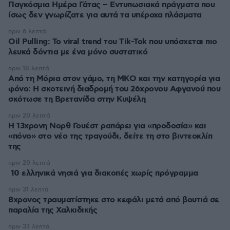
Παγκόσμια Ημέρα Γάτας – Εντυπωσιακά πράγματα που
ίσως δεν γνωρίζατε για αυτά τα υπέροχα πλάσματα
πριν 6 λεπτά
Oil Pulling: To viral trend του Tik-Tok που υπόσχεται πιο
λευκά δόντια με ένα μόνο συστατικό
πριν 18 λεπτά
Από τη Μόρια στον γάμο, τη ΜΚΟ και την κατηγορία για
φόνο: Η σκοτεινή διαδρομή του 26χρονου Αφγανού που
σκότωσε τη Βρετανίδα στην Κυψέλη
πριν 20 λεπτά
Η 13χρονη Νορθ Γουέστ ραπάρει για «προδοσία» και
«πόνο» στο νέο της τραγούδι, δείτε τη στο βιντεοκλίπ
της
πριν 20 λεπτά
10 ελληνικά νησιά για διακοπές χωρίς πρόγραμμα
πριν 31 λεπτά
8χρονος τραυματίστηκε στο κεφάλι μετά από βουτιά σε
παραλία της Χαλκιδικής
πριν 33 λεπτά