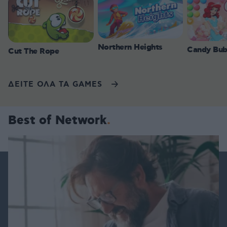
Northern Heights
Candy Bub
Cut The Rope
ΔΕΙΤΕ ΟΛΑ ΤΑ GAMES
Best of Network