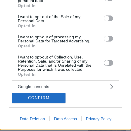
personal data.
grant or deny consent to Google and its third-party tags to
Opted In
use your data for below specified purposes in below Google
consent section.
08.08.2026, 08:36
I want to opt-out of the Sale of my
Personal Data.
Καρέ-καρέ η ανάλυση του τροχαίου στις Σέρρες
Opted In
με νεκρούς μητέρα και γιο: Τι λέει
πραγματογνώμονας στο protothema
I want to opt-out of processing my
Personal Data for Targeted Advertising.
Opted In
Εντοπίστηκε η «Αράχνη» του Άσαντ:
I want to opt-out of Collection, Use,
Πώς ένα ξεχασμένο σημειωματάριο
Retention, Sale, and/or Sharing of my
οδήγησε στα ίχνη του διαβόητου
Personal Data that Is Unrelated with the
αρχικατασκόπου
Purposes for which it was collected.
Opted In
11
08.08.2026, 10:56
Google consents
CONFIRM
Ο εφιάλτης των drones πάνω από την
Ευρώπη: Ποιος «χαρτογραφεί» βάσεις,
πυρηνικά και αεροδρόμια
Data Deletion
Data Access
Privacy Policy
19
08.08.2026, 10:57