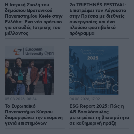
Η Ιατρική Σχολή του
2ο TRIETHNÉS FESTIVAL:
δημόσιου Βρετανικού
Επιστρέφει τον Αύγουστο
Πανεπιστημίου Keele στην
στην Πρέσπα με διεθνείς
Ελλάδα: Ένα νέο πρότυπο
συνεργασίες και ένα
για σπουδές Ιατρικής του
πλούσιο φεστιβαλικό
μέλλοντος
πρόγραμμα
05.08.2026, 08:34
04.08.2026, 17:02
Το Ευρωπαϊκό
ESG Report 2025: Πώς η
Πανεπιστήμιο Κύπρου
ΑΒ Βασιλόπουλος
διαμορφώνει την επόμενη
μετατρέπει τη βιωσιμότητα
γενιά επιστημόνων
σε καθημερινή πράξη