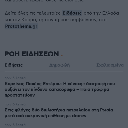
και μάθετε πρώτοι όλες τις ειδήσεις
Ειδήσεις
Δείτε όλες τις τελευταίες
από την Ελλάδα
και τον Κόσμο, τη στιγμή που συμβαίνουν, στο
Protothema.gr
ΡΟΗ ΕΙΔΗΣΕΩΝ
Ειδήσεις
Δημοφιλή
Σχολιασμένα
πριν 5 λεπτά
Καρκίνος Παχέος Εντέρου: Η «ένοχη» διατροφή που
αυξάνει τον κίνδυνο κατακόρυφα – Ποια τρόφιμα
προστατεύουν
πριν 6 λεπτά
Στις φλόγες δύο διυλιστήρια πετρελαίου στη Ρωσία
μετά από ουκρανική επίθεση με drones
πριν 6 λεπτά