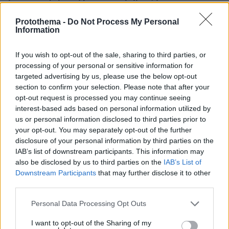
κλαίγοντας τον πατέρα της
Protothema -
Do Not Process My Personal
Information
If you wish to opt-out of the sale, sharing to third parties, or
processing of your personal or sensitive information for
targeted advertising by us, please use the below opt-out
section to confirm your selection. Please note that after your
opt-out request is processed you may continue seeing
interest-based ads based on personal information utilized by
us or personal information disclosed to third parties prior to
your opt-out. You may separately opt-out of the further
disclosure of your personal information by third parties on the
IAB’s list of downstream participants. This information may
also be disclosed by us to third parties on the
IAB’s List of
Downstream Participants
that may further disclose it to other
third parties.
Please note that this website/app uses one or more Google
Personal Data Processing Opt Outs
services and may gather and store information including but
not limited to your visit or usage behaviour. You may click to
I want to opt-out of the Sharing of my