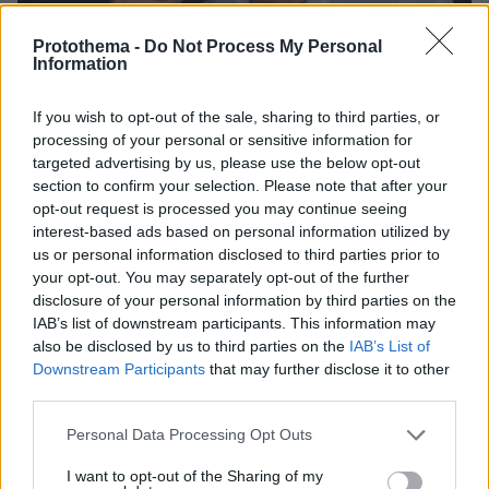
Protothema -
Do Not Process My Personal
Information
If you wish to opt-out of the sale, sharing to third parties, or
processing of your personal or sensitive information for
targeted advertising by us, please use the below opt-out
section to confirm your selection. Please note that after your
opt-out request is processed you may continue seeing
interest-based ads based on personal information utilized by
us or personal information disclosed to third parties prior to
your opt-out. You may separately opt-out of the further
05.08.2026, 20:15
disclosure of your personal information by third parties on the
Η εξομολόγηση της συζύγου του Κώστα Σόμμερ:
IAB’s list of downstream participants. This information may
Ανησυχώ μήπως ξεχάσει πόσο πολύ τον
also be disclosed by us to third parties on the
IAB’s List of
χρειαζόμαστε και πόσο τον αγαπάμε
Downstream Participants
that may further disclose it to other
third parties.
Please note that this website/app uses one or more Google
Personal Data Processing Opt Outs
services and may gather and store information including but
not limited to your visit or usage behaviour. You may click to
I want to opt-out of the Sharing of my