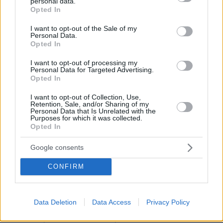
personal data.
grant or deny consent to Google and its third-party tags to
Opted In
use your data for below specified purposes in below Google
consent section.
I want to opt-out of the Sale of my
Personal Data.
Opted In
I want to opt-out of processing my
Personal Data for Targeted Advertising.
Opted In
I want to opt-out of Collection, Use,
Retention, Sale, and/or Sharing of my
Personal Data that Is Unrelated with the
Purposes for which it was collected.
Opted In
Google consents
CONFIRM
05.08.2026, 19:53
Ζευγάρι Βρετανών με 3 παιδιά πούλησαν τα πάντα
Data Deletion
Data Access
Privacy Policy
για να αγοράσουν σπίτι στην Αιγιάλεια,
καταστράφηκε από την πυρκαγιά λίγο πριν