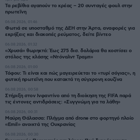
Τα ρεβίθια αγαπούν το κρέας – 20 συνταγές φουλ στην
πρωτεΐνη
06.08.2026, 01:46
Φωτιά σε υποσταθμό της ΔΕΗ στην Άρτα, αναφορές για
εκρήξεις και διακοπές ρεύματος, δείτε βίντεο
06.08.2026, 01:32
«Χρυσά» θωρηκτά: Έως 275 δισ. δολάρια θα κοστίσει ο
στόλος της κλάσης «Ντόναλντ Τραμπ»
06.08.2026, 01:00
Τόφου: Τι είναι και πώς μαγειρεύεται το «τυρί σόγιας», η
φυτική πρωτεΐνη που κατακτά τη σύγχρονη κουζίνα
06.08.2026, 00:58
Στήριξη στον Ινφαντίνο από τη διοίκηση της FIFA παρά
τις έντονες αντιδράσεις: «Συγγνώμη για τα λάθη»
06.08.2026, 00:31
Μαύρη Θάλασσα: Πλήγμα από drone στο φορτηγό πλοίο
«Emil» ανοικτά της Ουκρανίας
06.08.2026, 00:30