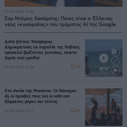
05.08.2026, 21:43
Σερ Ντέμης Χασάμπης: Ποιος είναι ο Έλληνας
νέος «εγκέφαλος» του τμήματος AI της Google
Δείτε βίντεο: Υποψήφιος
Δημοκρατικός σε παραλία της Χαβάης
προκαλεί βρίζοντας γυναίκες, πέφτει
ξερός από γροθιά
43
05.08.2026, 21:28
Loaded
:
100.00%
Στα decks της Μυκόνου: Οι διάσημοι
dj, οι αμοιβές τους και οι sold out
ξέφρενες μέρες και νύχτες
86
05.08.2026, 15:21