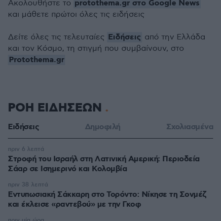
protothema.gr στο Google News
Ακολουθήστε το
και μάθετε πρώτοι όλες τις ειδήσεις
Ειδήσεις
Δείτε όλες τις τελευταίες
από την Ελλάδα
και τον Κόσμο, τη στιγμή που συμβαίνουν, στο
Protothema.gr
ΡΟΗ ΕΙΔΗΣΕΩΝ
Ειδήσεις
Δημοφιλή
Σχολιασμένα
πριν 6 λεπτά
Στροφή του Ισραήλ στη Λατινική Αμερική: Περιοδεία
Σάαρ σε Ισημερινό και Κολομβία
πριν 38 λεπτά
Εντυπωσιακή Σάκκαρη στο Τορόντο: Νίκησε τη Σονμέζ
και έκλεισε «ραντεβού» με την Γκοφ
πριν μία ώρα