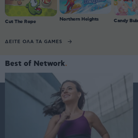
Northern Heights
Candy Bub
Cut The Rope
ΔΕΙΤΕ ΟΛΑ ΤΑ GAMES
Best of Network