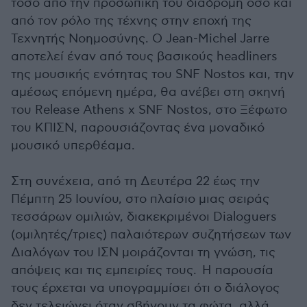
τόσο από την προσωπική του διαδρομή όσο και
από τον ρόλο της τέχνης στην εποχή της
Τεχνητής Νοημοσύνης. Ο Jean-Michel Jarre
αποτελεί έναν από τους βασικούς headliners
της μουσικής ενότητας του SNF Nostos και, την
αμέσως επόμενη ημέρα, θα ανέβει στη σκηνή
του Release Athens x SNF Nostos, στο Ξέφωτο
του ΚΠΙΣΝ, παρουσιάζοντας ένα μοναδικό
μουσικό υπερθέαμα.
Στη συνέχεια, από τη Δευτέρα 22 έως την
Πέμπτη 25 Ιουνίου, στο πλαίσιο μιας σειράς
τεσσάρων ομιλιών, διακεκριμένοι Dialoguers
(ομιλητές/τριες) παλαιότερων συζητήσεων των
Διαλόγων του ΙΣΝ μοιράζονται τη γνώση, τις
απόψεις και τις εμπειρίες τους. Η παρουσία
τους έρχεται να υπογραμμίσει ότι ο διάλογος
δεν τελειώνει όταν σβήνουν τα φώτα, αλλά