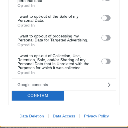
personal data.
grant or deny consent to Google and its third-party tags to
Opted In
use your data for below specified purposes in below Google
consent section.
I want to opt-out of the Sale of my
Personal Data.
Opted In
I want to opt-out of processing my
Personal Data for Targeted Advertising.
Opted In
I want to opt-out of Collection, Use,
Retention, Sale, and/or Sharing of my
Personal Data that Is Unrelated with the
Purposes for which it was collected.
Opted In
Google consents
CONFIRM
09.08.2026, 07:29
Data Deletion
Data Access
Privacy Policy
Το νέο... καλοκαιρινό κόλπο που κάνουν οι
κλέφτες αυτοκινήτων στην Ελλάδα