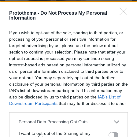
Protothema -
Do Not Process My Personal
Information
If you wish to opt-out of the sale, sharing to third parties, or
processing of your personal or sensitive information for
targeted advertising by us, please use the below opt-out
section to confirm your selection. Please note that after your
opt-out request is processed you may continue seeing
interest-based ads based on personal information utilized by
us or personal information disclosed to third parties prior to
your opt-out. You may separately opt-out of the further
disclosure of your personal information by third parties on the
IAB’s list of downstream participants. This information may
also be disclosed by us to third parties on the
IAB’s List of
09.08.2026, 09:31
Downstream Participants
that may further disclose it to other
Ανεύρυσμα: Απλό τεστ του αντίχειρα προμηνύει
third parties.
τον αυξημένο κίνδυνο – Γίνεται σε 1 λεπτό
Please note that this website/app uses one or more Google
Personal Data Processing Opt Outs
services and may gather and store information including but
not limited to your visit or usage behaviour. You may click to
I want to opt-out of the Sharing of my