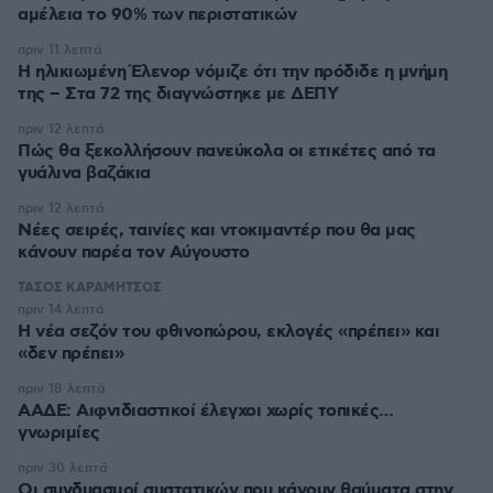
αμέλεια το 90% των περιστατικών
πριν 11 λεπτά
Η ηλικιωμένη Έλενορ νόμιζε ότι την πρόδιδε η μνήμη
της – Στα 72 της διαγνώστηκε με ΔΕΠΥ
πριν 12 λεπτά
Πώς θα ξεκολλήσουν πανεύκολα οι ετικέτες από τα
γυάλινα βαζάκια
πριν 12 λεπτά
Νέες σειρές, ταινίες και ντοκιμαντέρ που θα μας
κάνουν παρέα τον Αύγουστο
ΤΑΣΟΣ ΚΑΡΑΜΗΤΣΟΣ
πριν 14 λεπτά
Η νέα σεζόν του φθινοπώρου, εκλογές «πρέπει» και
«δεν πρέπει»
πριν 18 λεπτά
ΑΑΔΕ: Αιφνιδιαστικοί έλεγχοι χωρίς τοπικές…
γνωριμίες
πριν 30 λεπτά
Οι συνδυασμοί συστατικών που κάνουν θαύματα στην