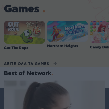
Games
Northern Heights
Candy Bub
Cut The Rope
ΔΕΙΤΕ ΟΛΑ ΤΑ GAMES
Best of Network