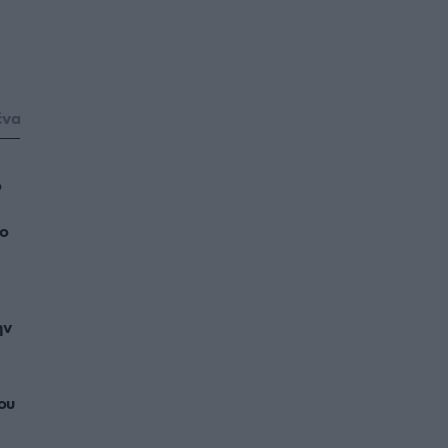
ένα
ο
το
ην
ου