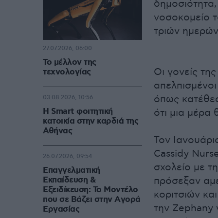
δημοσιότητα,
νοσοκομείο τ
τριών ημερών
27.07.2026, 06:00
Το μέλλον της
Οι γονείς της
τεχνολογίας
απελπισμένοι
όπως κατέθεσ
03.08.2026, 10:56
Η Smart φοιτητική
ότι μια μέρα
κατοικία στην καρδιά της
Αθήνας
Τον Ιανουάρι
Cassidy Nurse
26.07.2026, 09:54
σχολείο με τ
Επαγγελματική
Εκπαίδευση &
πρόσεξαν αμέ
Εξειδίκευση: Το Mοντέλο
κοριτσιών και
που σε Bάζει στην Aγορά
την Zephany 
Eργασίας