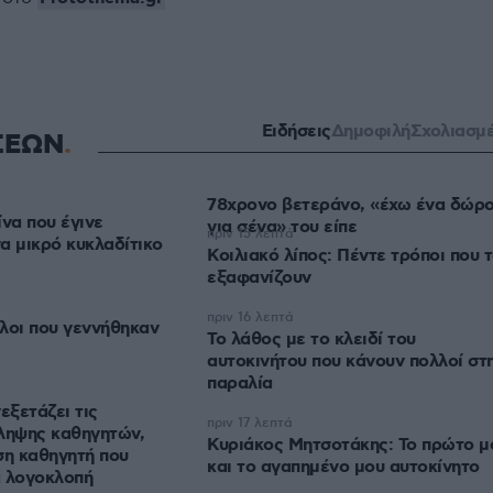
Ειδήσεις
Δημοφιλή
Σχολιασμ
ΣΕΩΝ
78χρονο βετεράνο, «έχω ένα δώρ
ίνα που έγινε
για σένα» του είπε
πριν 15 λεπτά
α μικρό κυκλαδίτικο
Κοιλιακό λίπος: Πέντε τρόποι που 
εξαφανίζουν
πριν 16 λεπτά
ύλοι που γεννήθηκαν
Το λάθος με το κλειδί του
αυτοκινήτου που κάνουν πολλοί στ
παραλία
εξετάζει τις
πριν 17 λεπτά
ληψης καθηγητών,
Κυριάκος Μητσοτάκης: Το πρώτο μ
ση καθηγητή που
και το αγαπημένο μου αυτοκίνητο
α λογοκλοπή