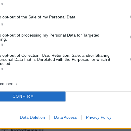
In
ohn Hlophe χαρακτήρισε την κατάθεση της
o opt-out of the Sale of my Personal Data.
In
ης «παραμύθι» και ανέφερε ότι θεωρεί πως
η γυναίκα που απήγαγε το βρέφος. Μάρτυρες
to opt-out of processing my Personal Data for Targeted
ing.
τέθεσαν ότι την ημέρα της εξαφάνισης του
In
είδαν μια γυναίκα ντυμένη νοσοκόμα να τρέχε
o opt-out of Collection, Use, Retention, Sale, and/or Sharing
την αγκαλιά της. Η δίκη σταμάτησε για να
ersonal Data that Is Unrelated with the Purposes for which it
lected.
ον Μάιο και η κατηγορούμενη βρίσκεται
In
 ποινή φυλάκισης, το λιγότερο, μέχρι πέντε
consents
CONFIRM
protothema.gr στο Google News
ο
και μάθετε πρώτοι όλες
Data Deletion
Data Access
Privacy Policy
Ειδήσεις
ελευταίες
από την Ελλάδα και τον Κόσμο, τη στιγ
Protothema.gr
 στο