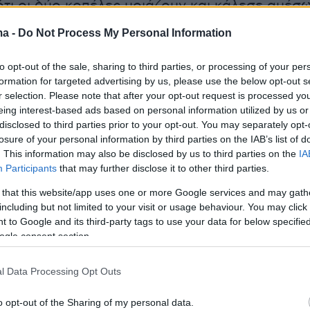
τι οι δύο κοπέλες μοιάζουν και κάλεσε αμέσ
α. Το τεστ DNA που ακολούθησε επιβεβαίωσε
ma -
Do Not Process My Personal Information
ρίτσια είναι αδελφές.
to opt-out of the sale, sharing to third parties, or processing of your per
formation for targeted advertising by us, please use the below opt-out s
r selection. Please note that after your opt-out request is processed y
ναίκα, που μεγάλωνε επί 17 χρόνια την Zephan
eing interest-based ads based on personal information utilized by us or
ι η νεαρή μαθήτρια δόθηκε στις κοινωνικές
disclosed to third parties prior to your opt-out. You may separately opt-
χρι να εκδικαστεί η υπόθεση. Η κατηγορούμεν
losure of your personal information by third parties on the IAB’s list of
. This information may also be disclosed by us to third parties on the
IA
α μάτια κατέθεσε στο δικαστήριο πως το 1996
Participants
that may further disclose it to other third parties.
ή και τότε ζήτησε από μια γνωστή της να της
 that this website/app uses one or more Google services and may gath
δί. Τον Απρίλιο του 1997 η 50χρονη κατέθεσε
including but not limited to your visit or usage behaviour. You may click 
α την συνάντησε στον σιδηροδρομικό σταθμό
 to Google and its third-party tags to use your data for below specifi
ε το νεογέννητο κοριτσάκι τυλιγμένο μέσα σε
ogle consent section.
 Η ίδια υποστήριξε ότι είπε στον σύζυγό της
l Data Processing Opt Outs
είναι δικό τους.
o opt-out of the Sharing of my personal data.