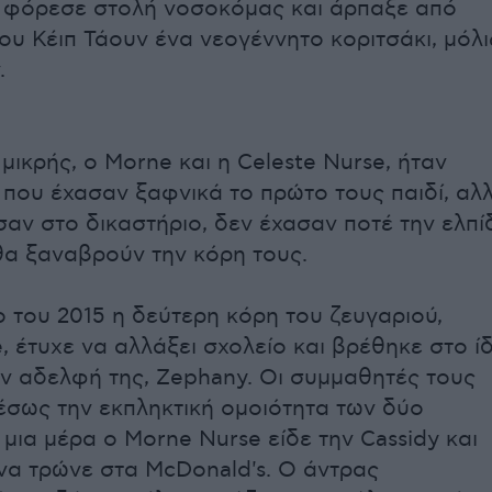
 φόρεσε στολή νοσοκόμας και άρπαξε από
ου Κέιπ Τάουν ένα νεογέννητο κοριτσάκι, μόλι
.
 μικρής, ο Morne και η Celeste Nurse, ήταν
 που έχασαν ξαφνικά το πρώτο τους παιδί, αλλ
αν στο δικαστήριο, δεν έχασαν ποτέ την ελπί
 θα ξαναβρούν την κόρη τους.
ο του 2015 η δεύτερη κόρη του ζευγαριού,
, έτυχε να αλλάξει σχολείο και βρέθηκε στο ίδ
ην αδελφή της, Zephany. Οι συμμαθητές τους
σως την εκπληκτική ομοιότητα των δύο
 μια μέρα ο Morne Nurse είδε την Cassidy και
να τρώνε στα McDonald's. Ο άντρας