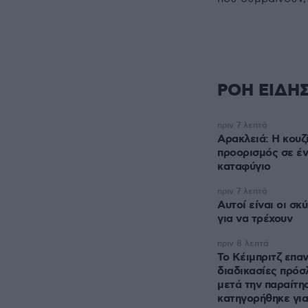
ΡΟΗ ΕΙΔΗ
πριν 7 λεπτά
Αρακλειά: Η κουζ
προορισμός σε έν
καταφύγιο
πριν 7 λεπτά
Αυτοί είναι οι σκ
για να τρέχουν
πριν 8 λεπτά
Το Κέιμπριτζ επαν
διαδικασίες πρόσ
μετά την παραίτη
κατηγορήθηκε γι