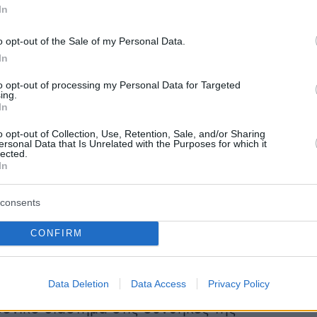
In
 δυσκολεύεται να ανταποκριθεί.
o opt-out of the Sale of my Personal Data.
aira en Venezuela son imágenes apocalípticas, Sant
In
twitter.com/xVLlxV2kkk
to opt-out of processing my Personal Data for Targeted
ing.
In
d Azar (@RaymondAzarM)
July 4, 2026
o opt-out of Collection, Use, Retention, Sale, and/or Sharing
ersonal Data that Is Unrelated with the Purposes for which it
lected.
In
consents
μολύνσεις και εξάπλωση ασθενειών
CONFIRM
 που βλέπουμε να έρχεται είναι οι μολύνσεις
Data Deletion
Data Access
Privacy Policy
α εμφανίσουν ασθενείς οι οποίοι έχουν εκτεθε
ρονικό διάστημα στις συνθήκες της