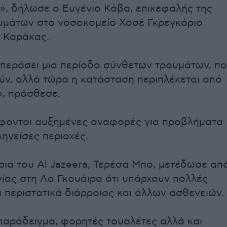
, δήλωσε ο Ευγένιο Κόβα, επικεφαλής της
υμάτων στο νοσοκομείο Χοσέ Γκρεγκόριο
 Καράκας.
περάσει μια περίοδο σύνθετων τραυμάτων, π
ύν, αλλά τώρα η κατάσταση περιπλέκεται από
», πρόσθεσε.
φονται αυξημένες αναφορές για προβλήματα
ληγείσες περιοχές.
ρια του Al Jazeera, Τερέσα Μπο, μετέδωσε απ
ίας στη Λα Γκουάιρα ότι υπάρχουν πολλές
 περιστατικά διάρροιας και άλλων ασθενειών.
 παράδειγμα, φορητές τουαλέτες αλλά και