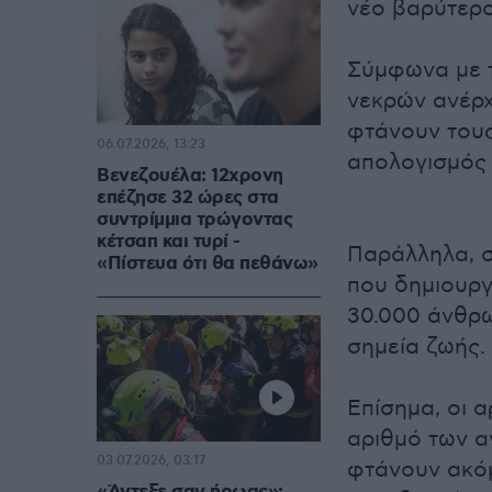
νέο βαρύτερ
Σύμφωνα με τ
νεκρών ανέρχ
φτάνουν τους
06.07.2026, 13:23
απολογισμός 
Βενεζουέλα: 12χρονη
επέζησε 32 ώρες στα
συντρίμμια τρώγοντας
κέτσαπ και τυρί -
Παράλληλα, σ
«Πίστευα ότι θα πεθάνω»
που δημιουργ
30.000 άνθρ
σημεία ζωής.
Επίσημα, οι α
αριθμό των α
03.07.2026, 03:17
φτάνουν ακόμ