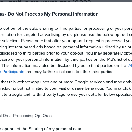
ν αριθμό πιο κοντά στις 10.000.
ma -
Do Not Process My Personal Information
λιάδες κτίρια έχουν καταστραφεί
to opt-out of the sale, sharing to third parties, or processing of your per
 είναι τεράστια, καθώς σύμφωνα με τις πρώτ
formation for targeted advertising by us, please use the below opt-out s
ρίπου 60.000 κτίρια έχουν υποστεί ζημιές ή
r selection. Please note that after your opt-out request is processed y
eing interest-based ads based on personal information utilized by us or
ραφεί.
disclosed to third parties prior to your opt-out. You may separately opt-
losure of your personal information by third parties on the IAB’s list of
. This information may also be disclosed by us to third parties on the
IA
Participants
that may further disclose it to other third parties.
μή, ειδικοί προειδοποιούν για μια νέα
ρίση, καθώς χιλιάδες εκτοπισμένοι πολίτες
 that this website/app uses one or more Google services and may gath
including but not limited to your visit or usage behaviour. You may click 
ε προσωρινά καταφύγια ή σε εξωτερικούς
 to Google and its third-party tags to use your data for below specifi
ς πρόσβαση σε καθαρό νερό.
ogle consent section.
ρωποι παραμένουν με τραύματα που δεν έχου
l Data Processing Opt Outs
ί ιατρικά, ενώ αυξάνονται οι φόβοι για
o opt-out of the Sharing of my personal data.
υσματικών ασθενειών, με το σύστημα Υγείας