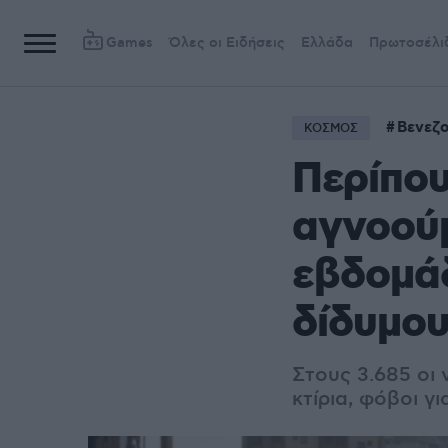
Games
Όλες οι Ειδήσεις
Ελλάδα
Πρωτοσέλι
Βενεζ
ΚΟΣΜΟΣ
Περίπο
αγνοού
εβδομάδ
δίδυμου
Στους 3.685 οι
κτίρια, φόβοι 