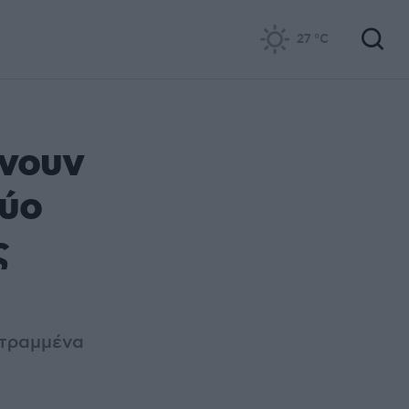
27
°C
ένουν
δύο
ς
στραμμένα