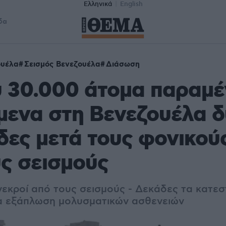
Ελληνικά
English
δα
ουέλα
Σεισμός Βενεζουέλα
Διάσωση
υ 30.000 άτομα παραμ
μενα στη Βενεζουέλα 
ες μετά τους φονικού
ς σεισμούς
 νεκροί από τους σεισμούς - Δεκάδες τα κατε
για εξάπλωση μολυσματικών ασθενειών