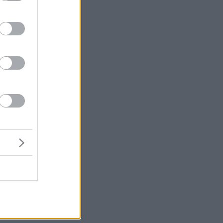
ύ
υς
με