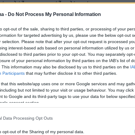
κό γαλάζιο - τιρκουάζ χαλί, χρώμα που
 την τουρκική παράδοση, ενώ παρατεταγμένο
ma -
Do Not Process My Personal Information
μα περίμενε την αμερικανική αποστολή. Σύμφω
κά μέσα ενημέρωσης, ο Τραμπ χαιρέτησε το
to opt-out of the sale, sharing to third parties, or processing of your per
formation for targeted advertising by us, please use the below opt-out s
υρκικά, λέγοντας
«Merhaba asker»
(Γεια σου
r selection. Please note that after your opt-out request is processed y
eing interest-based ads based on personal information utilized by us or
disclosed to third parties prior to your opt-out. You may separately opt-
losure of your personal information by third parties on the IAB’s list of
rkish:
. This information may also be disclosed by us to third parties on the
IA
Participants
that may further disclose it to other third parties.
ker!
pic.twitter.com/mPHHsCRoPT
 that this website/app uses one or more Google services and may gath
including but not limited to your visit or usage behaviour. You may click 
eport (@clashreport)
July 7, 2026
 to Google and its third-party tags to use your data for below specifi
ogle consent section.
φορώντας γυαλιά ηλίου κάτω από τον έντονο
l Data Processing Opt Outs
 μαζί με τον Τραμπ για τους φωτογράφους, εν
 έπιασε αγκαζέ τον Τραμπ για να περπατήσουν
o opt-out of the Sharing of my personal data.