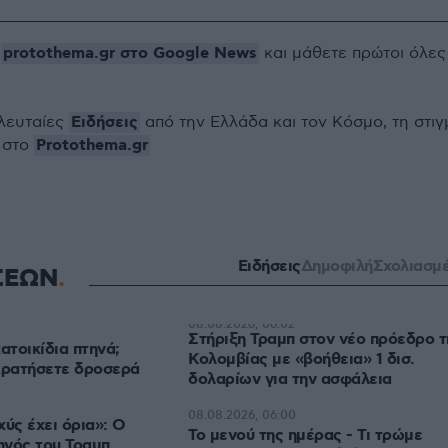
protothema.gr στο Google News
ο
και μάθετε πρώτοι όλες
Ειδήσεις
ελευταίες
από την Ελλάδα και τον Κόσμο, τη στιγ
Protothema.gr
 στο
Ειδήσεις
Δημοφιλή
Σχολιασμ
ΣΕΩΝ
08.08.2026, 06:02
Στήριξη Τραμπ στον νέο πρόεδρο τ
ατοικίδια πτηνά;
Κολομβίας με «βοήθεια» 1 δισ.
κρατήσετε δροσερά
δολαρίων για την ασφάλεια
08.08.2026, 06:00
χύς έχει όρια»: Ο
Το μενού της ημέρας - Τι τρώμε
ηγός του Τραμπ