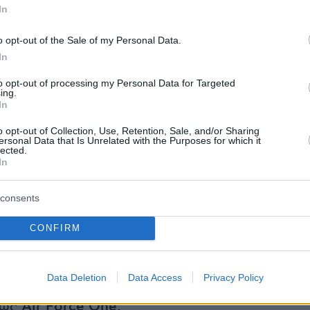
In
αλί.
o opt-out of the Sale of my Personal Data.
ούχοι που υποδέχθηκαν τον Τραμπ
In
to opt-out of processing my Personal Data for Targeted
ing.
In
ον Λευκό Οίκο, στην υποδοχή του Αμερικανο
σκονταν επίσης ο πρεσβευτής των ΗΠΑ στην
o opt-out of Collection, Use, Retention, Sale, and/or Sharing
ersonal Data that Is Unrelated with the Purposes for which it
ιδικός απεσταλμένος για τη Συρία και το Ιράκ,
lected.
In
 ο πρεσβευτής των ΗΠΑ στο ΝΑΤΟ, Ματ
αθώς και ο αρχηγός του Γενικού Επιτελείου
consents
μεων των ΗΠΑ, στρατηγός Νταν Κέιν.
CONFIRM
ς δεν έκαναν δηλώσεις στους δημοσιογράφο
ξη. Ωστόσο, ο Τραμπ ακούστηκε να συνομιλεί 
Data Deletion
Data Access
Privacy Policy
 και σχετικά με το νέο αεροσκάφος που
 ως
Air Force One.