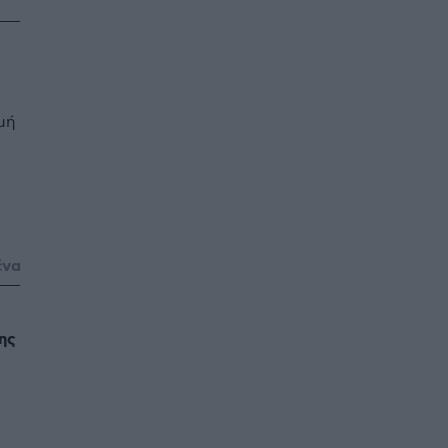
μή
ένα
ης