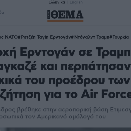
Ελληνικά
English
δα
ος ΝΑΤΟ
Ρετζέπ Ταγίπ Ερντογάν
Ντόναλντ Τραμπ
Τουρκία
χή Ερντογάν σε Τραμπ
αγκαζέ και περπάτησαν 
κικά του προέδρου τω
υζήτηση για το Air Forc
δρος βρέθηκε στην αεροπορική βάση Ετιμεσγ
οσωπικά τον Αμερικανό ομόλογό του