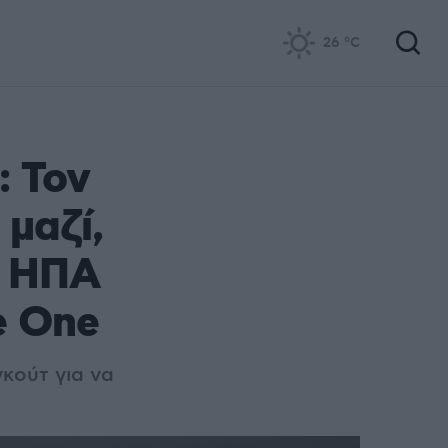
26
°C
: Τον
μαζί,
ν ΗΠΑ
e One
κούτ για να