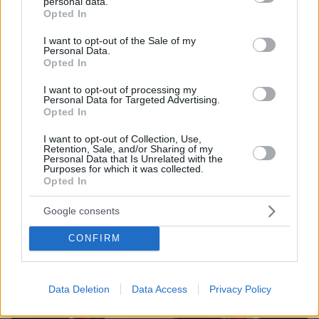
personal data.
grant or deny consent to Google and its third-party tags to
Opted In
451
07.07.2026, 16:19
use your data for below specified purposes in below Google
Δεν μπορούμε να έχουμε κυρώσεις σε φίλους μας, θα
consent section.
I want to opt-out of the Sale of my
εξετάσουμε να δώσουμε τα F-35 στην Τουρκία, είπε ο
Personal Data.
Opted In
Τραμπ στον Ερντογάν
Την απογοήτευσή του για τους Συμμάχους του ΝΑΤΟ
I want to opt-out of processing my
Personal Data for Targeted Advertising.
που δεν βοήθησαν τις ΗΠΑ με το Ιράν, εξέφρασε ο
Opted In
Τραμπ - Την Τετάρτη αναμένεται η συνάντησή του με
τον Ζελένσκι - Επενδύσεις $40 δισ. για drones,
I want to opt-out of Collection, Use,
ανακοίνωσε ο Ρούτε, για λογαριασμό του ΝΑΤΟ
Retention, Sale, and/or Sharing of my
Personal Data that Is Unrelated with the
Purposes for which it was collected.
Opted In
Google consents
CONFIRM
Data Deletion
Data Access
Privacy Policy