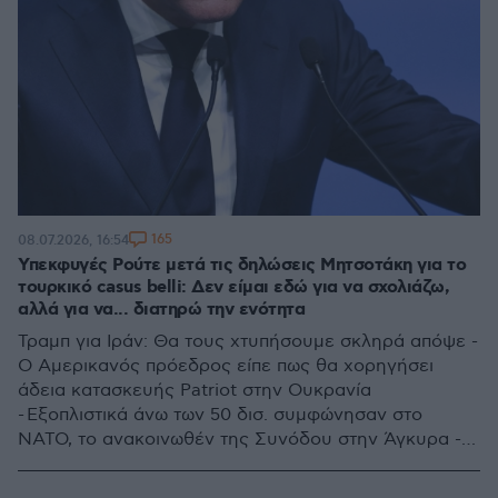
165
08.07.2026, 16:54
Υπεκφυγές Ρούτε μετά τις δηλώσεις Μητσοτάκη για το
τουρκικό casus belli: Δεν είμαι εδώ για να σχολιάζω,
αλλά για να... διατηρώ την ενότητα
Τραμπ για Ιράν: Θα τους χτυπήσουμε σκληρά απόψε -
Ο Αμερικανός πρόεδρος είπε πως θα χορηγήσει
άδεια κατασκευής Patriot στην Ουκρανία
- Εξοπλιστικά άνω των 50 δισ. συμφώνησαν στο
ΝΑΤΟ, το ανακοινωθέν της Συνόδου στην Άγκυρα -
Ερντογάν για το SAFE: Ο αποκλεισμός συμμάχων που
δεν είναι μέλη της ΕΕ θα οδηγήσει σε τεχνητό