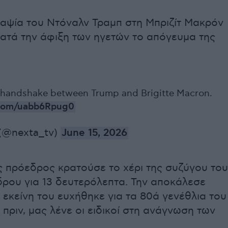
ραψία του Ντόναλν Τραμπ στη Μπριζίτ Μακρόν
ατά την άφιξη των ηγετών το απόγευμα της
 handshake between Trump and Brigitte Macron.
r.com/uabb6Rpug0
(@nexta_tv)
June 15, 2026
 πρόεδρος κρατούσε το χέρι της συζύγου του
ρου για 13 δευτερόλεπτα. Την αποκάλεσε
 εκείνη του ευχήθηκε για τα 80ά γενέθλια του
 πριν, μας λένε οι ειδικοί στη ανάγνωση των