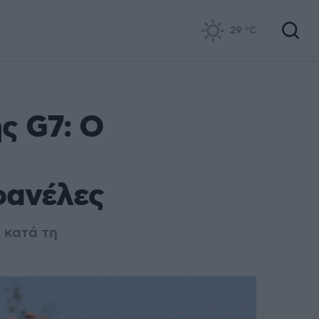
29
°C
ς G7: Ο
φανέλες
 κατά τη