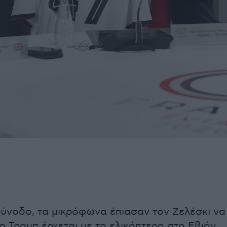
σύνοδο, τα μικρόφωνα έπιασαν τον Ζελέσκι να
 ο Τραμπ έρχεται με το ελικόπτερο στο Εβιάν.