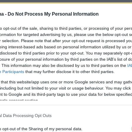
ε και δώρο από τον Γερμανό καγκελάριο
ma -
Do Not Process My Personal Information
τς, μια φανέλα της εθνικής ομάδας
to opt-out of the sale, sharing to third parties, or processing of your per
της Γερμανίας, η οποία έφερε το όνομά του κ
formation for targeted advertising by us, please use the below opt-out s
7 επειδή είναι ο 47ος πρόεδρος των ΗΠΑ.
r selection. Please note that after your opt-out request is processed y
eing interest-based ads based on personal information utilized by us or
disclosed to third parties prior to your opt-out. You may separately opt-
losure of your personal information by third parties on the IAB’s list of
. This information may also be disclosed by us to third parties on the
IA
Participants
that may further disclose it to other third parties.
 that this website/app uses one or more Google services and may gath
including but not limited to your visit or usage behaviour. You may click 
 to Google and its third-party tags to use your data for below specifi
ogle consent section.
l Data Processing Opt Outs
o opt-out of the Sharing of my personal data.