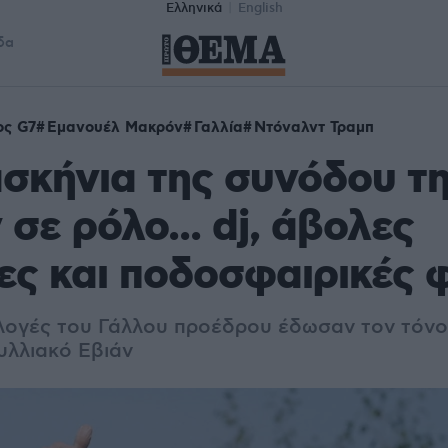
Ελληνικά
English
δα
ος G7
Εμανουέλ Μακρόν
Γαλλία
Ντόναλντ Τραμπ
σκήνια της συνόδου τη
σε ρόλο... dj, άβολες
ες και ποδοσφαιρικές 
ιλογές του Γάλλου προέδρου έδωσαν τον τόνο
υλλιακό Εβιάν