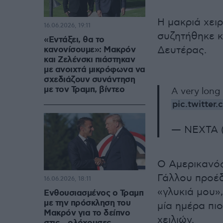
Η μακριά χει
16.06.2026, 19:11
συζητήθηκε κ
«Εντάξει, θα το
Δευτέρας.
κανονίσουμε»: Μακρόν
και Ζελένσκι πιάστηκαν
με ανοιχτά μικρόφωνα να
σχεδιάζουν συνάντηση
με τον Τραμπ, βίντεο
A very long
pic.twitte
— NEXTA 
Ο Αμερικανός
Γάλλου προέδ
16.06.2026, 18:11
«γλυκιά μου»,
Ενθουσιασμένος ο Τραμπ
με την πρόσκληση του
μία ημέρα πιο
Μακρόν για το δείπνο
χειλιών.