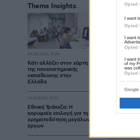
Opted 
Thema Insights
I want t
Opted 
I want 
Advertis
Opted 
03.08.2026, 11:06
I want t
Κάτι αλλάζει στον χάρτη
of my P
was col
της πανεπιστημιακής
Opted 
εκπαίδευσης στην
Ελλάδα
Google 
30.07.2026, 15:25
Εθνική Τράπεζα: Η
κορυφαία επιλογή για τη
χρηματοδότηση μεγάλων
έργων